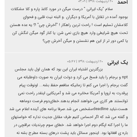
احمد
۲۰ اردیبهشت ۱۳۹۸ | ۰۳:۰۹
سلام "یک ایرانی " درست میگن در مورد کاغذ پاره و کلا مشکلات
بوجود آمده در تقابل با آمریکا و دیگران .و البته نیت قلبی و فحوای
کلامشان تسلیم است ! راحت ترین راهکار ! "آخرش چی" !؟ یه عده هستن
تحت هیچ شرایطی وارد هیچ بازی نمی شن: یا کنار گود میگن لنگش کن
یا کمی دور تر از این هم نشستن و میگن آخرش چی؟
یک ایرانی
۲۰ اردیبهشت ۱۳۹۸ | ۰۵:۴۷
بزرگترین اشتباه ایران این بود که همان اول باید مجلس
npt و برجام را باید فسخ می کرد و دولت ایران به صورت داوطلبانه می
گفت برجام را اجرا می کنم تا زمانیکه منافعم حفظ بشه... اونوقت پیام
پرقدرت به اروپا و آمریکا مخابره می شد و آمریکایی اینقدر راحت نمی
توانستند هر کاری می خواهند انجام بدهند.خطای‌دوم فرصت دوماهه
هست،نباید deadlineمشخص می شد.صرفا برنامه های آینده اعلام می شد
و گفته می شد که اگر احساس کنیم طرف مقابل جدیت نداره که خواستهای
ما را اجرا کنه اپگام دوم اجرا خواهد شد. خطای سوم چرندیات عراقچی در
باره ی افغانها بود. اینجور مسائل باید پشت درهای بسته مطرح بشه نه