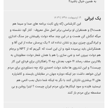
به همین خیال باشید!!
یک ایرانی
۱۹ اردیبهشت ۱۳۹۸ | ۱۶:۲۹
این کارشناس (که پای ثابت برنامه های صدا و سیما هم
هست!!) و همنظران او براستی برابر اصل مثل معروف : کنار گود نشسته و
میگه لنگش کن هست و در این چند ساله دولت رقیبشان جز سنگ اندازی
و ایرادگیری چیزی بروز و نشان نداده اند !! یک پرسش ساده از این آقا و
همفکرانش باید پرسیده شود و ان این است که :گیریم که از NPT و برجام
هم دولت بیرون امد و غنی سازی را هم با همان شعار دولت مطلوبتان به
بالاترین سقف رساند !!! خوب بعدش چه !؟ راهکارتان برای فردای این کار
چیست؟ و این تندروی ها مانند دولت احمدی نژاد چه دستاوردی برای مردم
ایران خواهد داشت جز اینکه دوباره جهان در مقابلتان بایستد و کاغذپاره
های !!! بیشتری نثارتان کنند با نگر به اینکه شما دنبال بمب اتمی هم
نیستید فایده و سود اینکارها برای مردم ایران چیست ؟ اینرا روشن و بی
سفسطه برای مردم باز کنند