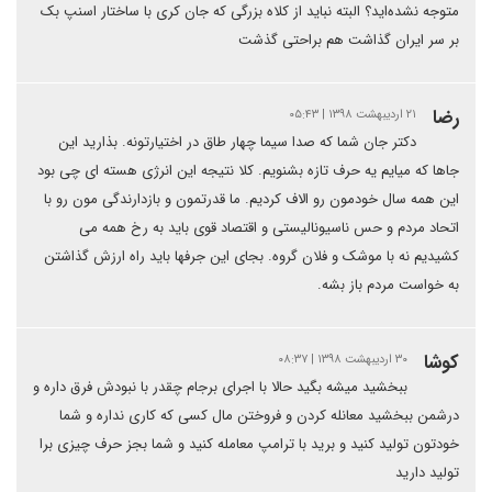
متوجه نشده‌اید؟ البته نباید از کلاه بزرگی که جان کری با ساختار اسنپ بک
بر سر ایران گذاشت هم براحتی گذشت
رضا
۲۱ اردیبهشت ۱۳۹۸ | ۰۵:۴۳
دکتر جان شما که صدا سیما چهار طاق در اختیارتونه. بذارید این
جاها که میایم یه حرف تازه بشنویم. کلا نتیجه این انرژی هسته ای چی بود
این همه سال خودمون رو الاف کردیم. ما قدرتمون و بازدارندگی مون رو با
اتحاد مردم و حس ناسیونالیستی و اقتصاد قوی باید به رخ همه می
کشیدیم نه با موشک و فلان گروه. بجای این جرفها باید راه ارزش گذاشتن
به خواست مردم باز بشه.
کوشا
۳۰ اردیبهشت ۱۳۹۸ | ۰۸:۳۷
ببخشید میشه بگید حالا با اجرای برجام چقدر با نبودش فرق داره و
درشمن ببخشید معانله کردن و فروختن مال کسی که کاری نداره و شما
خودتون تولید کنید و برید با ترامپ معامله کنید و شما بجز حرف چیزی برا
تولید دارید