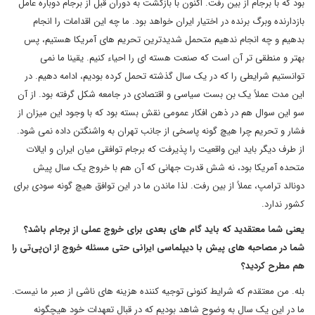
بود که با برجام از بین رفت. اکنون با بازگشت به دوران قبل از برجام دوباره عامل
بازدارنده وبرگ برنده در اختیار ایران خواهد بود. ما چه این اقدامات را انجام
بدهیم و چه انجام ندهیم متحمل شدیدترین تحریم های آمریکا هستیم، پس
بهتر و منطقی تر آن است که صنعت هسته ای را احیاء کنیم. یقینا ما نمی
توانستیم شرایطی را که در یک سال گذشته تحمل کرده بودیم، ادامه دهیم. در
این مدت عملاً یک بن بست سیاسی و اقتصادی در جامعه شکل گرفته بود. از آن
سو این سوال هم در ذهن افکار عمومی نقش بسته بود که با وجود این میزان از
فشار و تحریم چرا هیچ گونه پاسخی از جانب تهران به واشنگتن داده نمی شود.
از طرف دیگر باید این واقعیت را پذیرفت که برجام توافقی میان ایران و ایالات
متحده آمریکا بود، نه شش قدرت جهانی که آن هم با خروج یک سال پیش
دونالد ترامپ، عملاً از بین رفت. لذا ماندن ما در این توافق هیچ گونه سودی برای
کشور ندارد.
یعنی شما معتقدید که باید گام های بعدی برای خروج عملی از برجام باشد؟
شما در مصاحبه های پیش با دیپلماسی ایرانی حتی مسئله خروج از ان‌پی‌تی را
هم مطرح کردید؟
بله. من معتقدم که شرایط کنونی توجیه کننده هزینه های ناشی از صبر ما نیست.
ما در این یک سال به وضوح شاهد بودیم که در قبال تعهدات خود هیچگونه