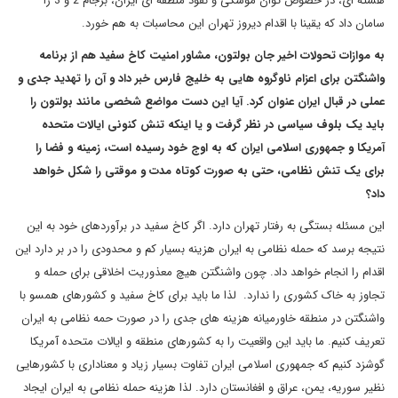
هسته ای، در خصوص توان موشکی و نفوذ منطقه ای ایران، برجام 2 و 3 را
سامان داد که یقینا با اقدام دیروز تهران این محاسبات به هم خورد.
به موازات تحولات اخیر جان بولتون، مشاور امنیت کاخ سفید هم از برنامه
واشنگتن برای اعزام ناوگروه هایی به خلیج فارس خبر داد و آن را تهدید جدی و
عملی در قبال ایران عنوان کرد. آیا این دست مواضع شخصی مانند بولتون را
باید یک بلوف سیاسی در نظر گرفت و یا اینکه تنش کنونی ایالات متحده
آمریکا و جمهوری اسلامی ایران که به اوج خود رسیده است، زمینه و فضا را
برای یک تنش نظامی، حتی به صورت کوتاه مدت و موقتی را شکل خواهد
داد؟
این مسئله بستگی به رفتار تهران دارد. اگر کاخ سفید در برآوردهای خود به این
نتیجه برسد که حمله نظامی به ایران هزینه بسیار کم و محدودی را در بر دارد این
اقدام را انجام خواهد داد. چون واشنگتن هیچ معذوریت اخلاقی برای حمله و
تجاوز به خاک کشوری را ندارد. لذا ما باید برای کاخ سفید و کشورهای همسو با
واشنگتن در منطقه خاورمیانه هزینه های جدی را در صورت حمه نظامی به ایران
تعریف کنیم. ما باید این واقعیت را به کشورهای منطقه و ایالات متحده آمریکا
گوشزد کنیم که جمهوری اسلامی ایران تفاوت بسیار زیاد و معناداری با کشورهایی
نظیر سوریه، یمن، عراق و افغانستان دارد. لذا هزینه حمله نظامی به ایران ایجاد