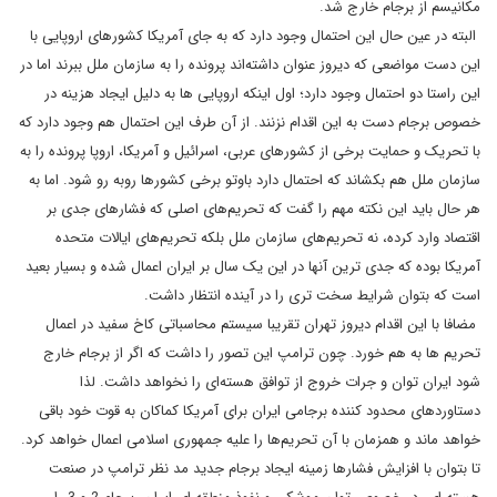
مکانیسم از برجام خارج شد.
البته در عین حال این احتمال وجود دارد که به جای آمریکا کشورهای اروپایی با
این دست مواضعی که دیروز عنوان داشته‌اند پرونده را به سازمان ملل ببرند اما در
این راستا دو احتمال وجود دارد؛ اول اینکه اروپایی ها به دلیل ایجاد هزینه در
خصوص برجام دست به این اقدام نزنند. از آن طرف این احتمال هم وجود دارد که
با تحریک و حمایت برخی از کشورهای عربی، اسرائیل و آمریکا، اروپا پرونده را به
سازمان ملل هم بکشاند که احتمال دارد باوتو برخی کشورها روبه رو شود. اما به
هر حال باید این نکته مهم را گفت که تحریم‌های اصلی که فشارهای جدی بر
اقتصاد وارد کرده، نه تحریم‌های سازمان ملل بلکه تحریم‌های ایالات متحده
آمریکا بوده که جدی ترین آنها در این یک سال بر ایران اعمال شده و بسیار بعید
است که بتوان شرایط سخت تری را در آینده انتظار داشت.
مضافا با این اقدام دیروز تهران تقریبا سیستم محاسباتی کاخ سفید در اعمال
تحریم ها به هم خورد. چون ترامپ این تصور را داشت که اگر از برجام خارج
شود ایران توان و جرات خروج از توافق هسته‌ای را نخواهد داشت. لذا
دستاوردهای محدود کننده برجامی ایران برای آمریکا کماکان به قوت خود باقی
خواهد ماند و همزمان با آن تحریم‌ها را علیه جمهوری اسلامی اعمال خواهد کرد.
تا بتوان با افزایش فشارها زمینه ایجاد برجام جدید مد نظر ترامپ در صنعت