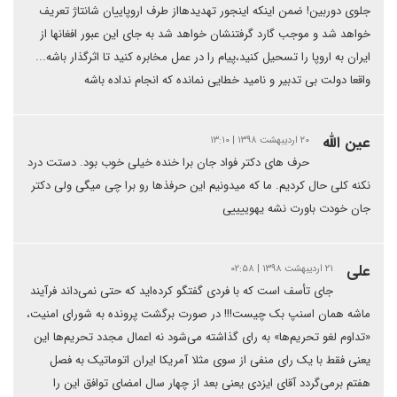
جلوی دوربین! ضمن اینکه اینجور تهدیدهااز طرف اروپاییان شانتاژ تعریف
خواهد شد و موجب گارد گرفتنشان خواهد شد به جای این عبور افغانها از
ایران به اروپا را تسحیل کنید،پیام را در عمل مخابره کنید تا اثرگذار باشه...
واقعا دولت بی تدبیر و نامید خطایی نمانده که انجام نداده باشه
عین الله
۲۰ اردیبهشت ۱۳۹۸ | ۱۳:۱۰
حرف های دکتر فواد جان برا خنده خیلی خوب بود. دستت درد
نکنه کلی حال کردیم. ما که میدونیم این حرفذها رو برا چی میگی ولی دکتر
جان خودت باورت نشه یهوییییی
علی
۲۱ اردیبهشت ۱۳۹۸ | ۰۲:۵۸
جای تأسف است که با فردی گفتگو کرده‌اید که حتی نمی‌داند فرآیند
ماشه همان اسنپ بک چیست!!! در صورت برگشت پرونده به شورای امنیت،
«تداوم لغو تحریم‌ها» به رای گذاشته می‌شود نه اعمال مجدد تحریم‌ها این
یعنی فقط با یک رای منفی از سوی مثلا آمریکا ایران اتوماتیک به فصل
هفتم برمی‌گردد آقای ایزدی یعنی بعد از چهار سال امضای توافق این را