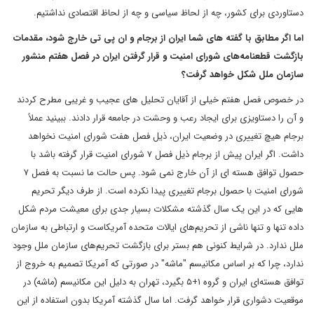
دستاوردی برای کشور، چه از لحاظ سیاسی و چه از لحاظ اقتصادی نداشتیم.
اما اگر مطابق با گفته های شما ایران از برجام و ان پی تی خارج شود، مقدمات
بازگشت قطعنامه‌های شورای امنیت و قرار گرفتن ایران در فصل هفتم منشور
سازمان ملل شکل خواهد گرفت؟
در خصوص فصل هفتم خیلی از آقایان تحلیل های عجیب و غریبی مطرح کردند
و آن را دستاویزی برای ایجاد رعب و وحشت در جامعه قرار دادند. ببینید عملاً
برجام هیچ تغییری در وضعیت ایران، ذیل فصل هفت شورای امنیت نخواهد
داشت. اگر ایران پیش از برجام ذیل فصل ۷ شورای امنیت قرار گرفته باشد با
حصول توافق هسته ای از آن خارج نمی شود. پس حالت ما نسبت به فصل ۷
شورای امنیت با حصول برجام تغییری پیدا نکرده است. از طرف دیگر تحریم
هایی که در این یک سال گذشته مشکلات بسیار جدی برای معیشت مردم شکل
داده تنها و تنها ناشی از تحریم‌های ایالات متحده آمریکاست و ارتباطی به سازمان
ملل ندارد. در شرایط کنونی هم بستر برای بازگشت تحریم‌های سازمان ملل وجود
ندارد، چرا که بر اساس مکانیسم "ماشه" در صورتی که آمریکا تصمیم به خروج از
توافق هسته‌ای ایران و گروه ۱+۵ بگیرد، تهران به دلیل این مکانیسم (ماشه) در
موقعیت دشواری قرار خواهد گرفت. اما سال گذشته آمریکا بدون استفاده از این