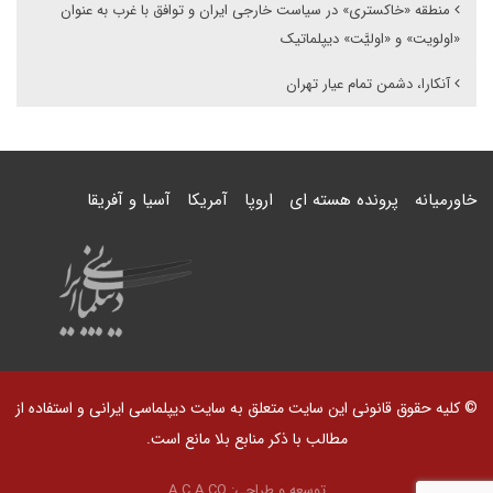
منطقه «خاکستری» در سیاست خارجی ایران و توافق با غرب به عنوان
«اولویت» و «اولیَّت» دیپلماتیک
آنکارا، دشمن تمام عیار تهران
خاورمیانه
پرونده هسته ای
اروپا
آمریکا
آسیا و آفریقا
© کلیه حقوق قانونی این سایت متعلق به سایت دیپلماسی ایرانی و استفاده از
مطالب با ذکر منابع بلا مانع است.
توسعه و طراحی:
A.C.A CO