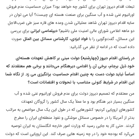
تبعات اقدام دیروز تهران برای کشور چه خواهد بود؟ میزان حساسیت عدم فروش
اورانیوم غنی شده و آب سنگین برای صنعت هسته ای چیست؟ آیا می توان در
سایه اقدام دیروز تهران شاهد عملیاتی شدن وعده های قاره سبز طی ضرب‌الاجل
دو ماهه اعلامی شورای عالی امنیت ملی باشیم؟
دیپلماسی ایرانی
برای بررسی
این مسائل، گفت‌وگویی را با
فواد ایزدی، کارشناس مسائل بین الملل
صورت
داده است که در ادامه از نظر می گذرانید:
در راستای اقدام دیروز (چهارشنبه) دولت مبنی بر کاهش تعهدات هسته‌ای
خود ذیل برجام، برخی آن را اقدامی دیرهنگام می‌دانند و برخی هم معتقدند که
اساساً نباید دولت دست به چنین اقدام حساسیت برانگیزی می زد. از نگاه شما
این اقدام در شرایط کنونی متناسب با تحولات و اقتضائات است؟
من معتقدم که تصمیم دیروز دولت برای عدم فروش اورانیوم غنی شده و آب
سنگین بسیار دیر هنگام بود و ما عملاً یک سال کشور را گروگان تعهدات
کشورهای اروپایی کردیم؛ کشورهایی که در طول این یک سال مواضعی به مراتب
بدتر از آمریکا را در خصوص مسائل موشکی و نفوذ منطقه‌ای ایران را مطرح
کردند. حتی کار به جایی رسید که وزارت امور خارجه انگلستان به ایران توصیه
می‌کرد که بودجه خود را در چه زمینه هایی صرف کند. این اروپایی است که دولت