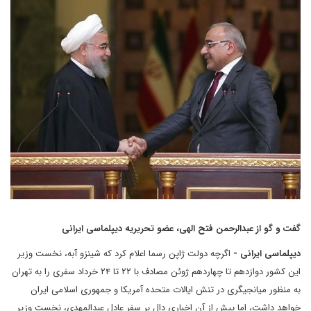
گفت و گو از عبدالرحمن فتح الهی، عضو تحریریه دیپلماسی ایرانی
دیپلماسی ایرانی -
اگرچه دولت ژاپن رسما اعلام کرد که شینزو آبه، نخست وزیر
این کشور دوازدهم تا چهاردهم ژوئن مصادف با ۲۲ تا ۲۴ خرداد سفری را به تهران
به منظور میانجیگری در تنش ایالات متحده آمریکا و جمهوری اسلامی ایران
خواهد داشت، اما پیش از آن اخباری دال بر سفر عادل عبدالمهدی، نخست وزیر