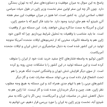
پاسخ به این سوال به میزان موفقیت و دستاوردهای سفر آبه به تهران بستگی
دارد. چون اگر چه این سفر اولین سفر نخست وزیر ژاپن در طول حیات سیاسی
انقلاب اسلامی ایران به کشور است، اما هنوز در میزان موفقیت این سفر هفته
آتی شینزو آبه هم جای تردید وجود دارد. ما نباید فکر کنیم که با حضور ژاپن،
ایران و آمریکا به سمت مذاکره پیش خواهند رفت. این مسئله‌ دور از واقعیت
است. ما باید متناسب با واقعیات به تحلیل شرایط بپردازیم. چرا که اکنون خود
ژاپن هم به واسطه تاثیرات مخربی که از تحریم‌های ایالات متحده آمریکا متوجه
تولید در این کشور شده است به دنبال میانجیگری در تنش ایران و ایالات متحده
آمریکاست.
اکنون توکیو به واسطه فشار‌های کاخ سفید خرید نفت خود از ایران را متوقف
کرده است و این مسئله تولید در این کشور را با مشکلات جدی روبه رو کرده
است. از سوی دیگر افزایش تنش تهران و واشنگتن امنیت تنگه هرمز را هم
تحت الشعاع قرار داده است و می تواند مسئله صادرات نفت و گاز دیگر
کشورهای عربی را هم با ابهام جدی همراه کند و این مسئله به هیچ وجه مطلوب
نظر ژاپن، هند، چین و دیگر خریداران عمده نفت و گاز نیست. لذا ژاپن هم به
دنبال کاهش تنش در مناسبات ایران و آمریکاست. پس اگر با این نگاه به سفر
شینزو آبه، نخست وزیر ژاپن به ایران را مورد بررسی قرار دهیم، می توانیم به