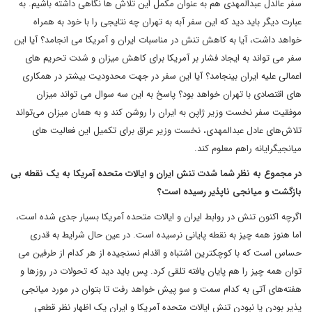
سفر عالدل عبدالمهدی هم به عنوان مکمل این تلاش ها نگاهی داشته باشیم. به
عبارت دیگر باید دید که این سفر آبه به تهران چه نتایجی را با خود به همراه
خواهد داشت، آیا به کاهش تنش در مناسبات ایران و آمریکا می انجامد؟ آیا این
سفر می تواند به ایجاد فشار بر آمریکا برای کاهش میزان و شدت تحریم های
اعمالی علیه ایران بینجامد؟ آیا این سفر در جهت محدودیت بیشتر در همکاری
های اقتصادی با تهران خواهد بود؟ پاسخ به این سه سوال می تواند میزان
موفقیت سفر نخست وزیر ژاپن به ایران را روشن کند و به همان میزان می‌تواند
تلاش‌های عادل عبدالمهدی، نخست وزیر عراق برای تکمیل این فعالیت های
میانجیگرایانه راهم معلوم کند.
در مجموع به نظر شما شدت تنش ایران و ایالات متحده آمریکا به یک نقطه بی
بازگشت و میانجی ناپذیر رسیده است؟
اگرچه اکنون تنش در روابط ایران و ایالات متحده آمریکا بسیار جدی شده است،
اما هنوز همه چیز به نقطه پایانی نرسیده است. در عین حال شرایط به قدری
حساس است که با کوچکترین اشتباه و اقدام نسنجیده از هر کدام از طرفین می
توان همه چیز را هم پایان یافته تلقی کرد. پس باید دید که تحولات در روزها و
هفته‌های آتی به کدام سمت و سو پیش خواهد رفت تا بتوان در مورد میانجی
پذیر بودن یا نبودن تنش ایالات متحده آمریکا و ایران یک اظهار نظر قطعی