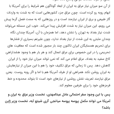
از آن سو میزان نیاز عراق به ایران از ابعاد گوناگون هم شرایط را برای آمریکا با
ابهام روبه رو کرده است. چون عراق جزء کشورهایی است که به شدت به واردات
گاز طبیعی و برق از ایران نیازمند است و در روزهایی که به سمت فصل گرما پیش
می رویم، این میزان نیاز به شدت افزایش پیدا می‌کند. خوب این مسئله می‌تواند
شدت نیاز بغداد به تهران را نشان دهد، اما همزمان با آن، آمریکا چندان نگاه
چندان مثبتی به این شدت از نیاز بغداد ندارد، چون علیرغم بسیاری از فشارها
برای تحریم همسایگان ایران تاکنون چند بار مجبور شده است که معافیت های
تحریمی را در این خصوص برای عراق اعمال کند و هر بار هم با وجود هشداراهی
کاخ سفید به بغداد، عراق اعلام می کند که نمی تواند میزان نیاز خود را از ایران
کاهش دهد. پس تا زمانی که عراق تکلیف خود را هم با این میزان از نیازهایش
به ایران روشن نکند همراهی او از طرف آمریکا هم با اما و اگر روبه روست. یعنی
عراق نیازمند تعریف نقش روشنی از نیازهای خود است تا بتواند محدوده و خط
قرمزهای خود را برای طرفین معلوم کند.
پس با این وجود سفر احتمالی عادل عبدالمهدی، نخست وزیر عراق به ایران و
آمریکا می تواند مکمل پروسه پروسه میانجی گری شینزو آبه، نخست وزیر ژاپن
باشد؟