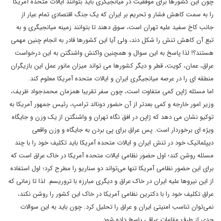
چون این کشورها برای موفقیت در میانجیگری باید بتوانند ایالات متحده آمریکا
را به سمت کاهش فشار و تحریم بر ایران که یک جنگ اقتصادی تمام عیار از
جانب کاخ سفید علیه تهران است، سوق دهند تا بتوانند زمینه میانجیگری و به
تبع آن کاهش تنش را شکل دند، ولی آیا این کشورها قادر به انجام چنین مهمی
هستند؟! لذا پاسخ به این سوال و همچنین واکنش واشنگتن به این درخواست
عراق، عمان، کویت، قطر و دیگر کشورها می تواند میزان مانور عمل این بازیگران
منطقه ای را در عرصه میانجیگری ایران و ایالات متحده آمریکا معلوم کند.
اما مسئله ژاپن کمی متفاوت است، چون سفر تقریبا همزمان محمدجواد ظریف،
وزیر امور خارجه و کمی بعدتر از آن حضور دونالد ترامپ، رئیس جمهور آمریکا به
توکیو نشان می دهد که ژاپن در افق نگاه تهران و واشنگتن از یک وزن و جایگاه
ویژه ای برخوردار است. پس عراق برای پی بردن به جایگاه و وزن واقعی
دیپلماتیک خود در تنش ایران و ایالات متحده آمریکا باید تکلیف خود را با چند
مسئله روشن کند؛ اول حضور نظامی ایالات متحده آمریکا در خاک عراق است که
برای این حضور نظامی آمریکا تنها می‌تواند دو سناریو را مطرح کرد؛ اول استفاده
از این نیروها علیه ایران در خاک عراق و دیگری مبارزه با تروریسم. لذا تا زمانی که
عراق تکلیف خود را با دکترین نظامی آمریکا در خاک این کشور را روشن نکند،
نمی‌توان تناسب امنیتی ایران و عراق را تحلیل کرد. چون باید به این سوالات
جدی از طرف مقامات عراقی پاسخ داده شود.