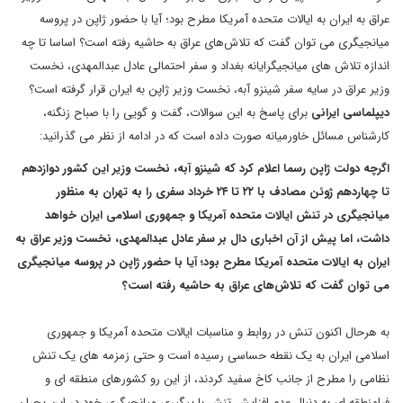
عراق به ایران به ایالات متحده آمریکا مطرح بود؛ آیا با حضور ژاپن در پروسه
میانجیگری می توان گفت که تلاش‌های عراق به حاشیه رفته است؟ اساسا تا چه
اندازه تلاش های میانجیگرایانه بغداد و سفر احتمالی عادل عبدالمهدی، نخست
وزیر عراق در سایه سفر شینزو آبه، نخست وزیر ژاپن به ایران قرار گرفته است؟
دیپلماسی ایرانی
برای پاسخ به این سوالات، گفت و گویی را با صباح زنگنه،
کارشناس مسائل خاورمیانه صورت داده است که در ادامه از نظر می گذرانید:
اگرچه دولت ژاپن رسما اعلام کرد که شینزو آبه، نخست وزیر این کشور دوازدهم
تا چهاردهم ژوئن مصادف با ۲۲ تا ۲۴ خرداد سفری را به تهران به منظور
میانجیگری در تنش ایالات متحده آمریکا و جمهوری اسلامی ایران خواهد
داشت، اما پیش از آن اخباری دال بر سفر عادل عبدالمهدی، نخست وزیر عراق به
ایران به ایالات متحده آمریکا مطرح بود؛ آیا با حضور ژاپن در پروسه میانجیگری
می توان گفت که تلاش‌های عراق به حاشیه رفته است؟
به هرحال اکنون تنش در روابط و مناسبات ایالات متحده آمریکا و جمهوری
اسلامی ایران به یک نقطه حساسی رسیده است و حتی زمزمه های یک تنش
نظامی را مطرح از جانب کاخ سفید کردند، از این رو کشورهای منطقه ای و
فرامنطقه ای به دنبال عدم افزایش تنش با پیگیری میانجیگری خود در این بحران