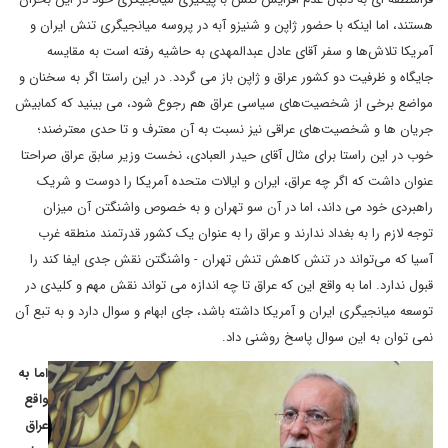
هستند، اما اینکه با حضور ژاپن و شنیزو آبه در پروسه میانجیگری تنش ایران و
آمریکا تلاش‌ها و سفر آقای عادل عبدالمهدی به حاشیه رفته است به مقایسه
جایگاه و ظرفیت دو کشور عراق و ژاپن باز می گردد. در این راستا اگر به سخنان و
مواضع برخی از شخصیت‌های سیاسی عراق هم رجوع شود، می بینید که کمابیش
جریان ها و شخصیت‌های عراقی نیز نسبت به آن معترف و تا حدی معترضند؛
خوب در این راستا برای مثال آقای حیدر العبادی، نخست وزیر سابق عراق صراحتا
عنوان داشت که اگر چه عراق، ایران و ایالات متحده آمریکا را دوست و شریک
راهبردی خود می داند، اما در آن سو تهران و به خصوص واشنگتن آن میزان
توجه لازم را به بغداد ندارند و عراق را به عنوان یک کشور قدرتمند منطقه غرب
آسیا که می‌تواند در تنش کاهش تنش تهران - واشنگتن نقش جدی ایفا کند را
قبول ندارد. اما به واقع این که عراق تا چه اندازه می تواند نقش مهم و کلیدی در
توسعه میانجیگری ایران و آمریکا داشته باشد، جای ابهام و سوال دارد و به تبع آن
نمی توان به این سوال پاسخ روشنی داد.
اما به
واقع
عراق