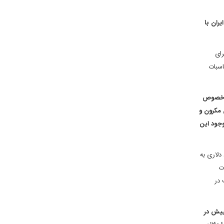
ران با
رای
اسبات
در خصوص
ئل مکرون و
وجود این
ور در سفر در جریان سفرش به آمریکا مخالفت جدیش را با خط اعتباری ۱۵ میلیارد دلاری به
ت
 در
ییش در