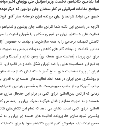
اما بنیامین نتانیاهو، نخست وزیر اسرائیل طی روزهای اخیر م
مواضع مقامات اسرائیلی در کنار سخنان جان بولتون که دیگر ع
خبری می تواند شرایط را برای پرونده ایران در سایه سفر آقای فرو
اگرچه در راستای این نکته شما افرادی مانند جان بولتون و نتانیاه
فعالیت‌های هسته‌ای ایران در شورای حکام و یا شورای امنیت را ص
کاهش تعهدات برجامی را به همه سازمان‌ها و نهادها به خصوص آژان
تمامی اقدامات و تبعات گام های کاهش تعهدات برجامی به صورت شفا
برای این پرونده (فعالیت های هسته ای) وجود ندارد و آمریکا و اسرا
به تبع آن حساسیت هایی را ضد تهران شکل داده و در قالب آن، ائتلافی
ایران در پرونده فعالیت های صلح آمیز هسته ایش که از جمله حقوق
و روشنگری های ایران در همه ابعاد فعالیت‌های هسته‌ای به قدری با
جانب آمریکا چه از جانب صهیونیست ها و شخص بنیامین نتانیاهو و
زمانی که آژانس بین‌المللی انرژی اتمی در برابر این جنجال سازی ها
هستند و به صورت مداوم و فعال هرگونه تحرک ایران را رصد می کنند 
المللی انرژی اتمی است، نشان می دهد که تمام این تلاش‌های نتانیا
یکسری شبهه سازی ها، پرونده فعالیت های هسته ای ایران را به ش
ضمن اینکه نباید فراموش کنیم اکنون نتانیاهو خود را برای انتخابات 