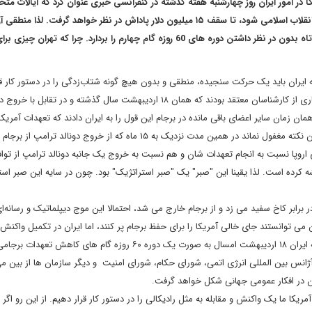
ا در امور ایران روز چهارشنبه هفته گذشته در کنفرانسی خبری عنوان کرد که ایالات متح
هرگونه اطلاعاتی که موجب اختلال در چرخه مالی سپاه پاسداران انقلاب اسلامی شود، تا سقف ۱۵ میلیون دلار پاداش در نظر خواهد گرفت.
ایران گام سوم را جدی تر بر می داشت و یا اینکه در یک فاصله کوتاه بدون در نظر داشتن دوره های 60 روزه گام چهارم را بردارد. چرا 
ه ایران باید یک حرکت سنجیده، منطقی و بدون هیچ گونه شتاب‌زدگی را در دستور کار قر
به صورت کاملاً تدریجی و حساب شده عمل کند. در صورتی که بسیاری از کارشناسان معتقد بودند که همان ۱۸ اردیبهشت سال گذشته و در تقابل ب
همان زمان سایر اعضای باقی مانده در برجام این قول را به ایران دادند که تعهدات آمریکا 
برای حفظ برجام بر عهده خواهند گرفت که نهایتا چنین نشد. ولی این نکته مغفول نماند در همین مدت نزدیک به ۱۵ ماه که از خروج دونا
اروپا نسبت به انجام تعهدات شان و هم نسبت به خروج یک جانبه دونالد ترامپ از توا
یشه کرده است. لذا یقینا این "صبر" یک "صبر استراتژیک" بود. چون در سایه این صبر است
برابر کاخ سفید می زد و از برجام خارج می شد، احتمالا این موج دیپلماتیک و رسانه‌ای
ی توانستند جای خالی آمریکا را برای حفظ برجام پر کنند، اما ایران در تکمیل واکنش آ
خروج از برجام عملاً این توافق را پایمال کرد. پیرو این نکته زمانی که ایران ۱۸ اردیبهشت امسال به صورت یک دوره ۶۰ روزه گام های کاهش تعهدا
آژانس بین المللی انرژی اتمی، شورای حکام، شورای امنیت و دیگر سازمان ها از بین می
آن در افکار عمومی جهانی شکل خواهد گرفت.
ریکا ما یک واکنش و مقابله به مثل رادیکالی را در دستور کار قرار دهیم. از این رو اگر 