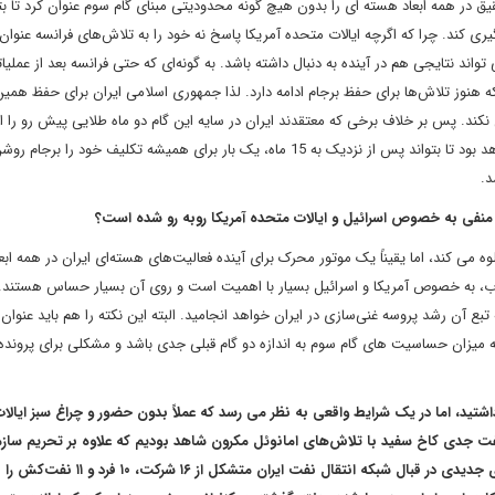
حقیق در همه ابعاد هسته ای را بدون هیچ گونه محدودیتی مبنای گام سوم عنوان کرد تا بتو
ری کند. چرا که اگرچه ایالات متحده آمریکا پاسخ نه خود را به تلاش‌های فرانسه عنوان
ی تواند نتایجی هم در آینده به دنبال داشته باشد. به گونه‌ای که حتی فرانسه بعد از عمل
نوز تلاش‌ها برای حفظ برجام ادامه دارد. لذا جمهوری اسلامی ایران برای حفظ همین
نکند. پس بر خلاف برخی که معتقدند ایران در سایه این گام دو ماه طلایی پیش رو را 
داده است، من معتقدم دو ماه پیش رو آزمون خوبی برای غرب خواهد بود تا بتواند پس از نزدیک به 15 ماه، یک بار برای همیشه تکلیف خود را 
د.
ی منفی به خصوص اسرائیل و ایالات متحده آمریکا روبه رو شده است؟
می کند، اما یقیناً یک موتور محرک برای آینده فعالیت‌های هسته‌ای ایران در همه ابع
 غرب، به خصوص آمریکا و اسرائیل بسیار با اهمیت است و روی آن بسیار حساس هستند
بع آن رشد پروسه غنی‌سازی در ایران خواهد انجامید. البته این نکته را هم باید عنوا
مه میزان حساسیت های گام سوم به اندازه دو گام قبلی جدی باشد و مشکلی برای پروند
 داشتید، اما در یک شرایط واقعی به نظر می رسد که عملاً بدون حضور و چراغ سبز ایال
لفت جدی کاخ سفید با تلاش‌های امانوئل مکرون شاهد بودیم که علاوه بر تحریم ساز
فضایی ایران توسط کاخ سفید، وزارت خزانه داری آمریکا تحریم‌های جدیدی در قبال شبکه انتقال نفت ایران 