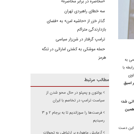
«محاصره در برابر محاصره»
سه خطای راهبردی تهران
گذار خزر از «حاشیه امن» به «فضای
بازدارندگی متراکم
ترامپ گرفتار در شن‌زار سیاسی
حمله موشکی به کشتی اماراتی در تنگه
هرمز
می به
بطه با
اوی
مطالب مرتبط
ر اسبق
بولتون و پمپئو در حال محو شدن از
سیاست ترامپ در تخاصم با ایران
اتی شد؛
 همین
فرصت‌ها را سوزاندیم تا به برجام ۲ و ۳
رسیدیم
ز این دست
آزمایش ماهواره بر ارتباطی به تحولات