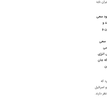
ران باید
خود سعی
د و
ن و
و سعی
سی
 انرژی
که جان
ن
د که
و اسرائیل
ظر دارند.