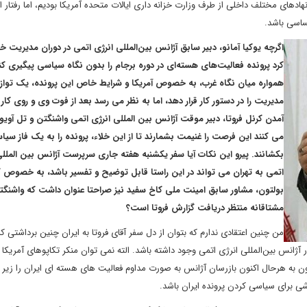
های مختلف داخلی از طرف وزارت خزانه داری ایالات متحده آمریکا بودیم، اما رفتار ای
ساسی باشد.
اگرچه یوکیا آمانو، دبیر سابق آژانس بین‌المللی انرژی اتمی در دوران مدیریت 
کرد پرونده فعالیت‌های هسته‌ای در دوره برجام را بدون نگاه سیاسی پیگیری کن
همواره میان نگاه غرب، به خصوص آمریکا و شرایط خاص این پرونده، یک تواز
مدیریت را در دستور کار قرار دهد، اما به نظر می رسد بعد از فوت وی و روی کار
آمدن کرنل فروتا، دبیر موقت آژانس بین المللی انرژی اتمی واشنگتن و تل آوی
می کنند این فرصت را غنیمت بشمارند تا از این خلاء، پرونده را به یک فاز سیا
بکشانند. پیرو این نکات آیا سفر یکشنبه هفته جاری سرپرست آژانس بین المللی
اتمی به تهران می تواند در این راستا قابل توضیح و تفسیر باشد، به خصوص 
بولتون، مشاور سابق امینت ملی کاخ سفید نیز صراحتا عنوان داشت که واشنگت
مشتاقانه منتظر دریافت گزارش فروتا است؟
من چنین اعتقادی ندارم که بتوان از دل سفر آقای فروتا به ایران چنین برداشتی کر
ژانس بین‌المللی انرژی اتمی وجود داشته باشد. الته نمی توان منکر تکاپوهای آمریکا 
ون به هرحال اکنون بازرسان آژانس به صورت مداوم فعالیت های هسته ای ایران را زیر ن
اشی برای سیاسی کردن پرونده ایران باشد.