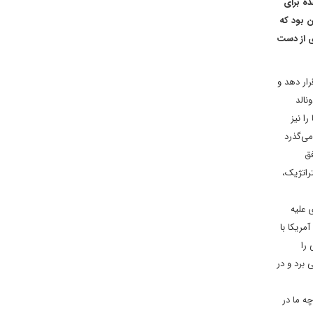
ده برای
 لذا منطقی آن بود که
که تهران چیزی برای از دست
ار دهد و
ا خروج دونالد
را نیز
لد ترامپ از برجام می‌گذرد
فق
راتژیک،
 علیه
مریکا با
ت برجامی را
 برد و در
چه ما در