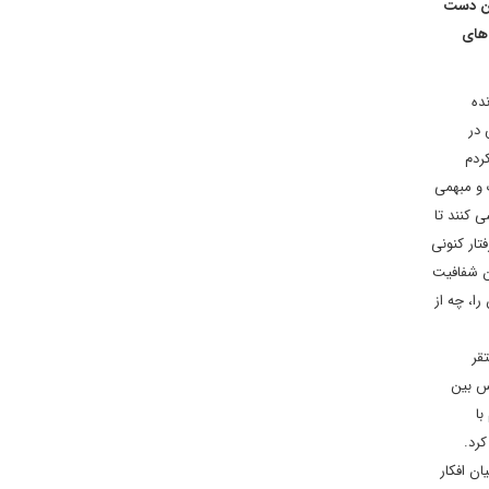
ین دست
 های
ده
 در
ردم
 و مبهمی
ی کنند تا
تار کنونی
ن شفافیت
ا، چه از
قر
نس بین
با
رد.
ان افکار