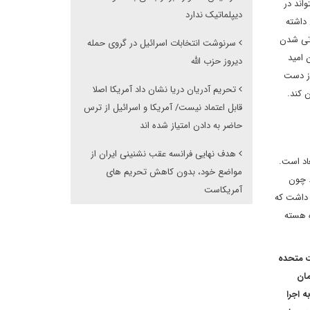
اند در
دیپلماتیک ندارد
 داشته
یاتی شدن
سرنوشت انتخابات اسرائیل در گروی حمله
 امید
دیروز حزب الله
از دست
تحریم آدریان دریا نشان داد آمریکا اصلا
برجام روشن کند.
قابل اعتماد نیست/ آمریکا و اسرائیل از ترس
حاضر به دادن امتیاز شده اند
هدف نهایی فرانسه عقب نشنینی ایران از
اد است.
مواضع خود، بدون کاهش تحریم های
. چون
آمریکاست
ن داشت که
ه هسته
ات متحده
مان
متشکل از ۱۶ شرکت، ۱۰ فرد و ۱۱ نفت‌کش را به اجرا