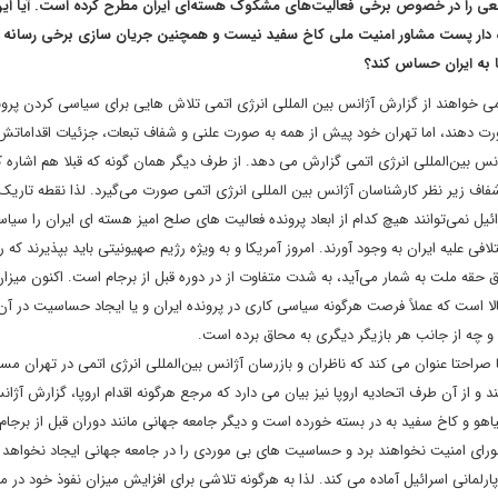
واضعی را در خصوص برخی فعالیت‌های مشکوک هسته‌ای ایران مطرح کرده است. آیا ا
هده دار پست مشاور امنیت ملی کاخ سفید نیست و همچنین جریان سازی برخی رسانه
تا به ایران حساس کند؟
و می خواهند از گزارش آژانس بین المللی انرژی اتمی تلاش هایی برای سیاسی کردن پرون
ورت دهند، اما تهران خود پیش از همه به صورت علنی و شفاف تبعات، جزئیات اقداماتش
س بین‌المللی انرژی اتمی گزارش می دهد. از طرف دیگر همان گونه که قبلا هم اشاره ک
ف زیر نظر کارشناسان آژانس بین المللی انرژی اتمی صورت می‌گیرد. لذا نقطه تاریک
ئیل نمی‌توانند هیچ کدام از ابعاد پرونده فعالیت های صلح امیز هسته ای ایران را سیاس
 علیه ایران به وجود آورند. امروز آمریکا و به ویژه رژیم صهیونیتی باید بپذیرند که رف
 حقه ملت به شمار می‌آید، به شدت متفاوت از در دوره قبل از برجام است. اکنون میزا
لا است که عملاً فرصت هرگونه سیاسی کاری در پرونده ایران و یا ایجاد حساسیت در آن ر
 چه از جانب هر بازیگر دیگری به محاق برده است.
 صراحتا عنوان می کند که ناظران و بازرسان آژانس بین‌المللی انرژی اتمی در تهران مست
و از آن طرف اتحادیه اروپا نیز بیان می دارد که مرجع هرگونه اقدام اروپا، گزارش آژا
هو و کاخ سفید به در بسته خورده است و دیگر جامعه جهانی مانند دوران قبل از برجام 
ورای امنیت نخواهند برد و حساسیت های بی موردی را در جامعه جهانی ایجاد نخواهد ک
پارلمانی اسرائیل آماده می کند. لذا به هرگونه تلاشی برای افزایش میزان نفوذ خود در می