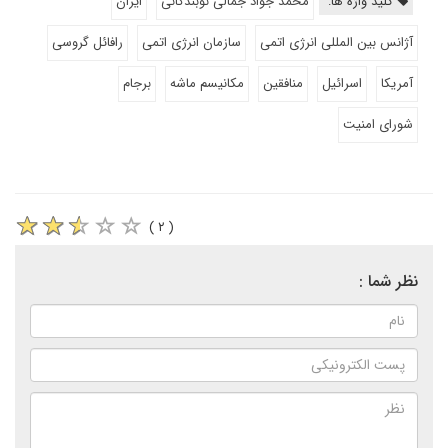
کلید واژه ها:
محمد جواد جمالی نوبندگانی
ایران
آژانس بین المللی انرژی اتمی
سازمان انرژی اتمی
رافائل گروسی
آمریکا
اسرائیل
منافقین
مکانیسم ماشه
برجام
شورای امنیت
( ۲ )
نظر شما :