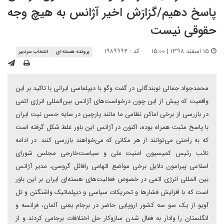
پاسخ دهیم/گزارَش اخیر آژانس به هیچ وجه
حقوقی نیست
۱۵ اسفند ۱۳۹۸ | ۱۵:۰۰
کد : ۱۹۸۹۹۹۴
پرونده هسته ای
انتخاب سردبیر
محمدجواد جمالی نوبندگانی در گفت وگو با دیپلماسی ایرانی با تاکید بر این
واقعیت که پیش از این چون درخواست‌های آژانس بین‌المللی انرژی اتمی
در بازرسی از برخی اماکن نظامی ما مانند پارچین در سایه حسن نیت ایران
با پاسخ مثبت همراه بوده، اکنون در آژانس این باور غلط شکل گرفته است
که به راحتی می‌توانند از هر مکانی که می‌خواهند بازرسی کنند. در ادامه
نائب رئیس کمیسیون امنیت ملی و سیاست‌خارجی مجلس شورای
اسلامی پیرامون دلایل برخی مواضع اتهامی رافائل گروسی، مدیر آژانس
بین المللی انرژی اتمی در خصوص فعالیت‌های هسته‌ای ایران بر این باور
است که با افزایش فشارها و تحریکات سیاسی و دیپلماتیک واشنگتن و تل
آویو از یک سو سه کشور اروپایی حاضر در برجام یعنی آلمان، فرانسه و
انگلستان را وادار به فعال شدن سازوکار حل اختلافات برجامی کردند و از