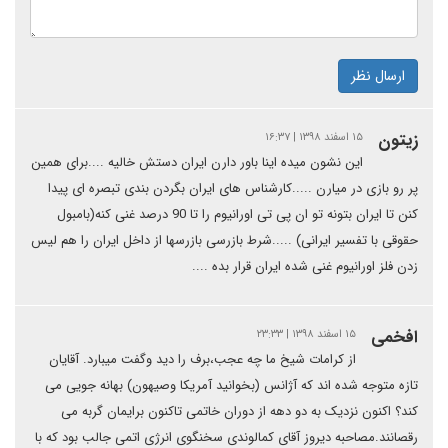
ارسال نظر
زیتون
۱۵ اسفند ۱۳۹۸ | ۱۶:۳۷
این نشون میده اینا باور دارن ایران دستش خالیه ....برای همین
پر رو بازی در میارن .....کارشناس های ایران بگردن بندی تبصره ای پیدا
کنن تا ایران بتونه تو ان پی تی اورانیوم را تا 90 درصد غنی کنه(بامبول
حقوقی با تفسیر ایرانی) .....شرط بازرسی بازرسها از داخل ایران را هم لیس
زدن فلز اورانیوم غنی شده ایران قرار بده ....
افخمی
۱۵ اسفند ۱۳۹۸ | ۲۳:۳۳
از کرامات شیخ ما چه عجب،برف را دید وگفت میبارد. آقایان
تازه متوجه شده اند که آژانس (بخوانید آمریکا وصیهون) بهانه جویی می
کند؟ اکنون نزدیک به دو دهه از دوران خاتمی تاکنون برایمان گربه می
رقصانند.مصاحبه دیروز آقای کمالوندی سخنگوی انرژی اتمی جالب بود که با