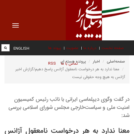
Toggle
vigation
صفحه نخست
درباره ما
عضویت
پیوند ها
ENGLISH
صفحه‌اصلی
اخبار
پرونده هسته ای
تماس با ما
RSS
معنا ندارد به هر درخواست نامعقول آژانس پاسخ دهیم/گزارَش اخیر
آژانس به هیچ وجه حقوقی نیست
در گفت وگوی دیپلماسی ایرانی با نائب رئیس کمیسیون
امنیت ملی و سیاست‌خارجی مجلس شورای اسلامی بررسی
شد:
معنا ندارد به هر درخواست نامعقول آژانس