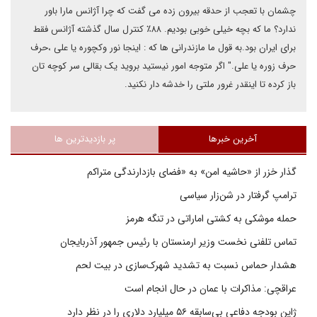
چشمان با تعجب از حدقه بیرون زده می گفت که چرا آژانس مارا باور
ندارد؟ ما که بچه خیلی خوبی بودیم. ۸۸٪ کنترل سال گذشته آژانس فقط
برای ایران بود.به قول ما مازندرانی ها که : اینجا نور وکچوره یا علی ،حرف
حرف زوره یا علی." اگر متوجه امور نیستید بروید یک بقالی سر کوچه تان
باز کرده تا اینقدر غرور ملتی را خدشه دار نکنید.
آخرین خبرها
پر بازدیدترین ها
گذار خزر از «حاشیه امن» به «فضای بازدارندگی متراکم
ترامپ گرفتار در شن‌زار سیاسی
حمله موشکی به کشتی اماراتی در تنگه هرمز
تماس تلفنی نخست وزیر ارمنستان با رئیس جمهور آذربایجان
هشدار حماس نسبت به تشدید شهرک‌سازی در بیت‌ لحم
عراقچی: مذاکرات با عمان در حال انجام است
ژاپن بودجه دفاعی بی‌سابقه ۵۶ میلیارد دلاری را در نظر دارد