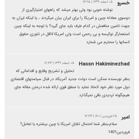
خسرو
۰۵ اسفند ۱۳۹۹ | ۱۳:۲۵
نوشته خوبی بود ولی بهتر میشد که راههای امتیازگیری از
دوسوی معادله چین و امریکا را برای ایران بیان میکردند ، یا اینکه ایران به
جهت تامین منافعش در کدام طرف باید جای گیرد؟ با توجه به اینکه چین
استعمارگر نوکیسه و بی رحمی است ولی امریکا لااقل در تئوری حقوق
انسانها را محترم می شمارد
Hassn Hakiminezhad
۰۵ اسفند ۱۳۹۹ | ۱۶:۴۳
تحلیل و تشریح وقایع و اقداماتی که
بنظر نویسنده ممکن است دولت جدید آمریکاد در قبال سیاستهای اقتصادی
دول مورد نظر خود اتخاذ نماید با منطق قوی ارائه شده درمتن مقاله جای
هیچگونه تردیدی باقی نمیگذارد
امیر
۲۵ فروردین ۱۴۰۱ | ۱۴:۴۳
سلام،بنظر شما احتمال تقابل امریکا با چین بیشتره یا تعامل؟
فروردین1401