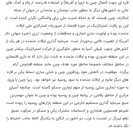
قاره ای جهت اتصال چین به اروپا و آفریقا) و استفاده قدرتمند از وام و کمک های
مالی به کشورهای دیگر به منظور جلب دوستان و متحدان در جهان از جمله
ابتکارات چین هستند که به لحاظ امنیت ملی برای واشنگتن نگران کننده است. از
این رو رقابت استراتژیک در حوزه اقتصاد از ضروریات استراتژی ملی ایالات
متحده بوده و اولویت بندی تجاری و محافظت از وضعیت ارزی ذخیره جهانی دلار
آمریکا از اهمیت بالایی برخوردار است. سرمایه گذاری ایالات متحده در هر یک از
کشورهای جنوب شرقی آسیا به منظور جلوگیری از حرکت استراتژیک بیشتر چین
در این منطقه ضروری بوده و ایالات متحده به شدت نیاز دارد که به بازی اقتصادی
در مناطق مختلف خصوصا مناطق مورد هدف چین مانند منطقه اقیانوس آرام
برگردد. موفقیت در کاهش نفوذ روزافزون چین و خنثی سازی تسلط پکن بر قاره
های دیگر علاوه بر ایالات متحده به سود روسیه نیز خواهد بود. زیرا چین با ورود
به حوزه تجاری سنتی روسیه از سهم تجاری مسکو کاسته است. چنانچه آسیای
مرکزی از مناطق رقابتی در روابط چین و روسیه بوده و چین به عنوان مهمترین
منبع سرمایه گذاری مستقیم خارجی در این منطقه بازارهای روسیه را ربوده است.
علیرغم همسویی هنجاری و احساسات مشترک پکن و مسکو در سرکوب عمیق
نظم لیبرال در ضدیت با غرب، دو کشور در اتکای به یکدیگر کاملا جانب احتیاط را
نگه داشته اند.