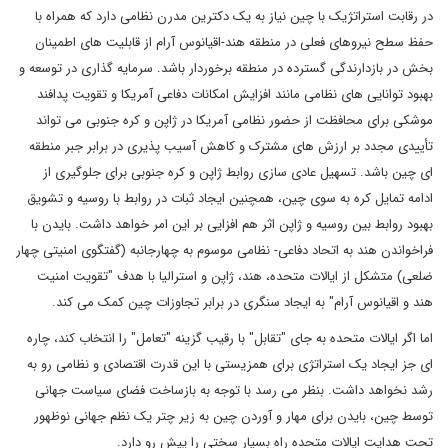
در رقابت استراتژیک با چین نیاز به یک دکترین مدرن نظامی دارد که همراه با
حفظ سطح نیروهای فعلی در منطقه هند-اقیانوس آرام از قابلیت های اطمینان
بخش در بازدارندگی گسترده در منطقه برخوردار باشد. سرمایه گذاری در توسعه و
بهبود توانایی های نظامی مانند افزایش امکانات دفاعی آمریکا و تقویت پدافند
موشکی برای محافظت از حضور نظامی آمریکا در ژاپن و کره جنوبی می تواند
تأییدی مجدد بر ارزش های مشترک و کاهش آسیب پذیری در برابر جبر منطقه
ای چین باشد. تسهیل عادی سازی روابط ژاپن و کره جنوبی برای جلوگیری از
ادامه تمایل کره به سوی چین، همچنین ایجاد ثبات در روابط با روسیه و تشویق
بهبود روابط بین روسیه و ژاپن اثر هم افزایی بر این امر خواهد داشت. بایدن با
فراخواندن هند به اتحاد دفاعی- نظامی موسوم به چهارجانبه (گفتگوی امنیتی چهار
ضلعی) متشکل از ایالات متحده، هند، ژاپن و استرالیا با هدف "تقویت امنیت
هند و اقیانوس آرام" به ایجاد سنگری در برابر تجاوزات چین کمک می کند.
اما اگر ایالات متحده به جای "تقابل" با رقیب گزینه "تعامل" را انتخاب کند، چاره
ای جز ایجاد یک استراتژی برای همزیستی با این قدرت اقتصادی و نظامی رو به
رشد نخواهد داشت. بنظر می رسد با توجه به بازساخت فضای سیاست جهانی
توسط چین، بایدن برای مهار و آوردن چین به زیر چتر یک نظم جهانی نوظهور
تحت هدایت ایالات متحده راه بسیار سختی را پیش رو دارد.