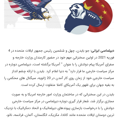
دیپلماسی ایرانی:
جو بایدن، چهل و ششمین رئیس جمهور ایالات متحده در 4
فوریه 2021 در اولین سخنرانی مهم خود در حضور کارمندان وزارت خارجه و
سفرای آمریکا پیام دولتش را با عنوان " آمریکا برگشته است، دیپلماسی دوباره در
مرکز سیاست خارجی ما قرار دارد" به دنیا اعلام کرد. بایدن با ارائه چشم انداز
سیاست خارجی خود از زمان روی کار آمدن در 20 ژانویه، سیگنال های محکمی را
به بقیه جهان برای ظهور یک آمریکای کاملا متفاوت ارسال کرده است.
بایدن در این سخنرانی که در ساختمان وزارت امور خارجه امریکا و به صورت
مجازی برگزار شد، شعار قرار گیری دوباره دیپلماسی در مرکز سیاست خارجی
دولتش را با درخواست بازسازی پیوندهای دیپلماتیک و اتحاد دمکراتیک با نزدیک
ترین دوستان ایالات متحده مانند کانادا، مکزیک، انگلستان، آلمان، فرانسه، ناتو،