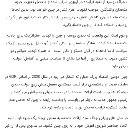
انحراف روسیه از نفوذ فزاینده در اروپای شرقی شده و ماحصل تقویت جبهه
متحدان واشنگتن، موجب تقویت اهرم فشار بر چین خواهد بود. بدین لحاظ
ایالات متحده برای کاهش نقش جهانی چین باید در کنار اتحادیه اروپا قرار گیرد و
روسیه را متقاعد کند تا از چین فاصله بگیرد.
و دوم اینکه این واقعیت که بایدن روسیه و چین را تهدید استراتژیک برای ایالات
متحده قلمداد کرده، نشانگر سیاستی بر مبنای "تقابل" و تمایل برای پیروی از یک
سیاست کاملاً قاطعانه در قبال مسکو و پکن است. اما همراه تهدید خواندن دو
کشور، دعوت به همکاری از آنها نیز نشان از سیاست مبتنی بر "تعامل" دولت
بایدن دارد.
چین دومین اقتصاد بزرگ جهان که انتظار می رود در سال 2030 بر اساس GDP در
جایگاه قدرت اول اقتصادی قرار گیرد، مهمترین معضل پیش روی دولت بایدن
بوده که همچنان قدرت ایالات متحده را در صحنه جهانی به چالش می کشد و
رئیس جمهور جدید به ناچار می بایست با وخامت رابطه با چین که حاصل عدم
اعتماد گسترده ترامپ به پکن بوده، دست و پنجه نرم کند.
در سال های پایانی جنگ سرد ایالات متحده به منظور ایجاد یک جبهه قوی علیه
اتحاد جماهیر شوروی آغوش خود را به روی چین گشود. در سالهای پس از آن نیز