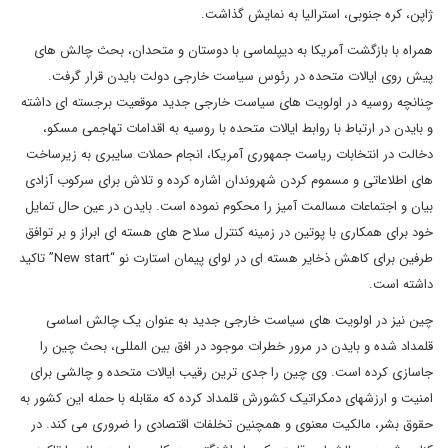
ژاپن، کره جنوبی، استرالیا به نمایش گذاشت.
همراه با بازگشت آمریکا به دیپلماسی با دوستان و متحدان، بحث چالش های
پیش روی ایالات متحده در رئوس سیاست خارجی دولت بایدن قرار گرفت.
چنانچه روسیه در اولویت های سیاست خارجی جدید موقعیت برجسته ای داشته
و بایدن در ارتباط با روابط ایالات متحده با روسیه به اقدامات تهاجمی مسکو،
دخالت در انتخابات ریاست جمهوری آمریکا، انجام حملات سایبری به زیرساخت
های اطلاعاتی و مسموم کردن شهروندان اشاره کرده و تلاش برای سرکوب آزادی
بیان و اجتماعات مسالمت آمیز را محکوم نموده است. بایدن در عین حال تمایل
خود برای همکاری با پوتین در زمینه کنترل سلاح های هسته ای ابراز و بر توافق
طرفین برای کاهش ذخایر هسته ای در لوای پیمان استارت نو “New start” تاکید
داشته است.
چین نیز در اولویت های سیاست خارجی جدید به عنوان یک چالش اساسی
قلمداد شده و بایدن در مرور خطرات موجود در افق بین المللی، بحث چین را
جاسازی کرده است. وی چین را جدی ترین رقیب ایالات متحده و چالشی برای
امنیت و ارزشهای دمکراتیک کشورش قلمداد کرده که مقابله با حمله این کشور به
حقوق بشر، مالکیت معنوی و همچنین تخلفات اقتصادی را ضروری می کند. در