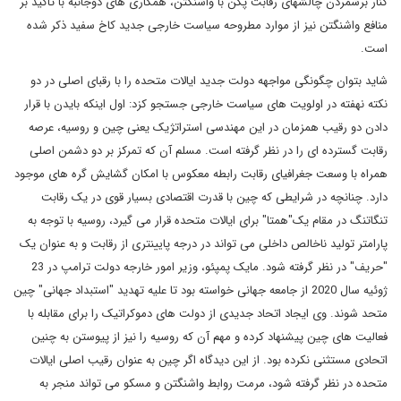
کنار برشمردن چالشهای رقابت پکن با واشنگتن، همکاری های دوجانبه با تاکید بر
منافع واشنگتن نیز از موارد مطروحه سیاست خارجی جدید کاخ سفید ذکر شده
است.
شاید بتوان چگونگی مواجهه دولت جدید ایالات متحده را با رقبای اصلی در دو
نکته نهفته در اولویت های سیاست خارجی جستجو کزد: اول اینکه بایدن با قرار
دادن دو رقیب همزمان در این مهندسی استراتژیک یعنی چین و روسیه، عرصه
رقابت گسترده ای را در نظر گرفته است. مسلم آن که تمرکز بر دو دشمن اصلی
همراه با وسعت جغرافیای رقابت رابطه معکوس با امکان گشایش گره های موجود
دارد. چنانچه در شرایطی که چین با قدرت اقتصادی بسیار قوی در یک رقابت
تنگاتنگ در مقام یک"همتا" برای ایالات متحده قرار می گیرد، روسیه با توجه به
پارامتر تولید ناخالص داخلی می تواند در درجه پایینتری از رقابت و به عنوان یک
"حریف" در نظر گرفته شود. مایک پمپئو، وزیر امور خارجه دولت ترامپ در 23
ژوئیه سال 2020 از جامعه جهانی خواسته بود تا علیه تهدید "استبداد جهانی" چین
متحد شوند. وی ایجاد اتحاد جدیدی از دولت های دموکراتیک را برای مقابله با
فعالیت های چین پیشنهاد کرده و مهم آن که روسیه را نیز از پیوستن به چنین
اتحادی مستثنی نکرده بود. از این دیدگاه اگر چین به عنوان رقیب اصلی ایالات
متحده در نظر گرفته شود، مرمت روابط واشنگتن و مسکو می تواند منجر به