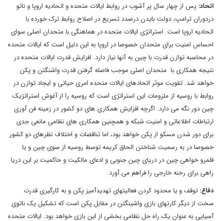
اتحاد:
پس از چهار سال پر آشوب در روابط ایالات متحده و اتحادیه اروپا و ناتو
دردوران ترامپ، دولت بایدن درصدد تسریع در اصلاح روابط ترک خورده با
اتحادیه اروپا است. استراتژی ایالات متحده در هماهنگی با متحدان اصلی سوای
احساس امنیت برای متحدان خصوصا در اروپا به این دلیل است که ایالات متحده
در محاسبه توازن قدرت با چین به آنها نیاز دارد. افزایش قدرت ایالات متحده در
نتیجه همکاری با متحدان اصلی موجب فاصله گرفتن قدرت واشنگتن و پکن
خواهد شد. تقویت موثر اتحادهای ایالات متحده امری حیاتی و ایجاد توازن در
روابط با روسیه از ملزومات این استراتژی است که روسیه را از آغوش استراتژیک
چین دور نگه می دارد. اگرچه افزایش همکاری های دو کشور در زمینه فن آوری
ارتباطات اطلاعاتی و امنیت شبکه و همچنین همکاری های نظامی مانعی جدی
برای دور شدن مسکو از پکن خواهد بود، اما تناقضات و اختلاف نظرهای دو کشور
خصوصا در به رسمیت شناختن الحاق کریمه توسط روسیه از سوی چین و یا
قلمرو خواهی چین در دریای چین جنوبی و ادعای مالکیت و حاکمیت بر این دریا
راهی برای رخنه خارجی را فراهم می آورد.
دفاع:
توقف و یا محدود کردن فعالیتهای تهدیدآمیز پکن و به کارگیری قدرت
سخت از دیگر کارتهای بازی واشینگتن در مقابل پکن است که تشکیل یک ناتوی
آسیایی به عنوان یک راه حل نظامی بخشی از این بازی خواهد بود. ایالات متحده