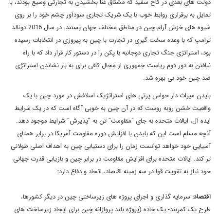
دولت های بعدی در کاخ سفید که مشتاق غنا بخشیدن به تجارتی وسیع بودند، با
تمایل به برقراری روابط خوب با یک شریک تجاری سودآور چشم خود را بر روی
شیوه های خزش آرام چین در مناطق مختلف جهان بستند. در سال 2016 دونالد
ترامپ که با وعده سخت گیری در تجارت با چین به پیروزی در انتخابات رسیده
بود، استراتژی جنگ تجاری دوجانبه با پکن را در دستور کار قرار داد که با راه
نیافتن به دور دوم ریاست جمهوری از مجال کافی برای به بار نشاندن استراتژی
ضد چین خود بی بهره شد.
بایدن میراث دار حواس پرتی های استراتژیک اسلافش در مورد چین با یک
واقعیت خشن روبه روست که در آن چین به خوبی آگاه است که در یک شرایط
ایده آل، ایالات متحده به جای "مقاومت" تن به "پذیرش" شرایط موجود دهد.
آنچه مسلم است این که بایدن با افزایش دوره مقاومت آمریکا در برابر همتای
آسیایی خود خواهد توانست زمان را برای دستیابی چین به اهداف اصلی طولانی
تر کند. ایالات متحده برای افزایش مقاومت در برابر چین و بازیابی قدرت جهانی
خود نیاز به تقویت قوا در سه زمینه اقتصاد، اتحاد و دفاع دارد:
اقتصاد:
سرمایه گذاری و اجرای پروژه های زیرساختی چین در دیگر کشورها،
طرح یک کمربند- یک جاده (پروژه بلند پروازانه چین برای ایجاد زیرساخت های