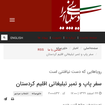
Toggle
vigation
صفحه نخست
درباره ما
عضویت
پیوند ها
ENGLISH
صفحه‌اصلی
اخبار
خاورمیانه
تماس با ما
RSS
سفر پاپ و تمبر تبلیغاتی اقلیم کردستان
رویاهایی که دست نیافتنی است
سفر پاپ و تمبر تبلیغاتی اقلیم کردستان
۲۴ اسفند ۱۳۹۹ | ۱۷:۰۰
کد : ۲۰۰۰۸۳۲
خاورمیانه
انتخاب سردبیر
نویسنده خبر:
صلاح الدین خدیو