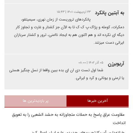
به آبتین پانکرد
۲۳ اردیبهشت ۱۴۰۱ | ۱۵:۴۳
پانکردهای تروریست از زمان نهری، سیمیتقو،
دمکرات، کومله و پژاک پ ک ک تا به الآن جز کشتار و غارت و تجاوز کار
دیگه ای نکرده اند و هم اکنون هم به ایجاد ناامنی، ترور و کشتار سربازان
ایرانی دست میزنند.
آریوبرزن
۰۵ آذر ۱۴۰۲ | ۰۸:۰۰
شما اول تست دی ان ای بده ببین واقعا از نسل چنگیز هستی
یا ارمنی و یونانی و کرد و ایرانی.
آخرین خبرها
پر بازدیدترین ها
مقاومت عراق پاسخ به حملات متجاوزانه به حشد الشعبی را به تعویق
انداخت
خزانه‌داری آمریکا تحریم‌های جدیدی علیه ایران اعمال کرد