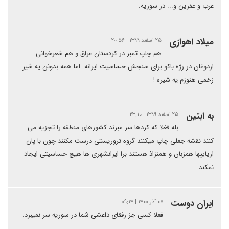
عرب و عفرین و... در سوریه.
میلاد اهوازی
۲۵ اسفند ۱۳۹۹ | ۲۰:۵۶
هم چاپ تمبر در کردستان عراق و هم شعرخوانی
اردوغان در رژه باکو برای سنجش حساسیت ایرانه. اما همه بدونن یه شیر
زخمی هنوزم یه شیره !
به ابتین
۲۵ اسفند ۱۳۹۹ | ۲۳:۱۰
بله فغلا که کردها سر مبرند کشورهای منطقه را تجزیه می
کنند نقشه جعلی چاپ میکنند گروه تروریستی درست مکنند چون با پان
اریاییها همزبان و همنزاذ هستند برا ایرانشهری ها هیچ حساسیتی ایجاد
نمکند
ایران دوست
۰۷ آذر ۱۴۰۰ | ۰۹:۱۴
فعلا کسی جز رفقای داعشی شما در سوریه سر نمیبرد.