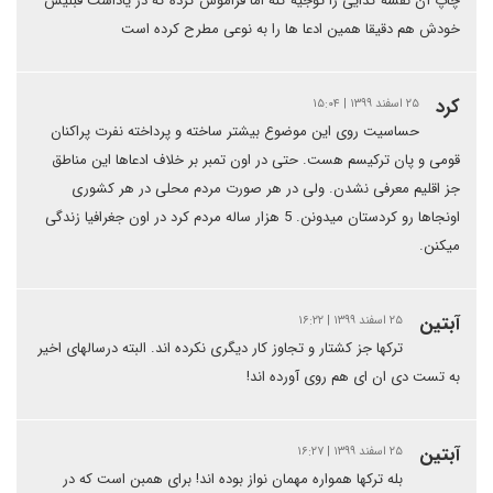
چاپ آن نقشه کذایی را توجیه کنه اما فراموش کرده که در یاداشت قبلیش
خودش هم دقیقا همین ادعا ها را به نوعی مطرح کرده است
کرد
۲۵ اسفند ۱۳۹۹ | ۱۵:۰۴
حساسیت روی این موضوع بیشتر ساخته و پرداخته نفرت پراکنان
قومی و پان ترکیسم هست. حتی در اون تمبر بر خلاف ادعاها این مناطق
جز اقلیم معرفی نشدن. ولی در هر صورت مردم محلی در هر کشوری
اونجاها رو کردستان میدونن. 5 هزار ساله مردم کرد در اون جغرافیا زندگی
میکنن.
آبتین
۲۵ اسفند ۱۳۹۹ | ۱۶:۲۲
ترکها جز کشتار و تجاوز کار دیگری نکرده اند. البته درسالهای اخیر
به تست دی ان ای هم روی آورده اند!
آبتین
۲۵ اسفند ۱۳۹۹ | ۱۶:۲۷
بله ترکها همواره مهمان نواز بوده اند! برای همبن است که در