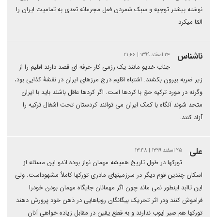
نوشته بیشتر توجیه و سبک شمردن فعل مجرمانه تعدی به تمامیت ایران را
القا میکرد
ناشناس
۲۴ اسفند ۱۳۹۹ | ۲۱:۴۶
جناب خدیو مانند یک رزمی کار حرفه ای قصد دارند اقلیم را از
زیر ضربه بیرون بکشند. اشتباه اقلیم درج مرزهای ایران در نقشۀ کذایی بود،
وگرنه در مورد ترکیه حق با کردها است. اگر کردها عاقل باشند باید با ایران
متحد شوند آنگاه با کمک ایران می توانند کردستان تحت اشغال ترکیه را
آزاد کنند.
علی
۲۵ اسفند ۱۳۹۹ | ۱۳:۴۸
تورکها در طول تاریخ همیشه مهمان نواز بوده اندو این مسئله از
اسکان چندین قوم دیگر در سرزمینهای مادری تورکها کاملاٌ مشهوداست. ولی
این تاابد اینطور نمی ماند چون اگر مهمانان جایگاه مهمان بودن خودرا
فراموش کنند ودر اثر تحریک بیگانگان رویاهایی در ذهن خود پرورش دهند
تورکها هم صبر ایوب ندارند و به قطع یقین در مقابل زیاده خواهی آنان