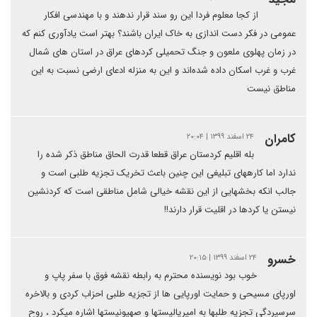
از کجا معلوم فردا این رو سند قرار ندهند و با مهندسی افکار
عمومی در فکر دست اندازی به خاک ایران باشند؟ بهتر است یادآوری کنم که
در زمان پهلوی ملعون و جنگ تحمیلی کردهای عراق در استان های شمال
غرب و غرب اسکان داده شده‌اند و این به منزله ادعای ارضی نسبت به این
مناطق نیست
كامران
۲۴ اسفند ۱۳۹۹ | ۲۰:۰۴
بله اقلیم کردستان عراق قطعا قدرت الحاق مناطق ذکر شده را
ندارد اما کارههای تبلیغی این چنین باعث تخریک تجزیه طلبی است و
جالب انکه بخشهایی از این نقشه خیالی شامل مناطقی است که کردنشین
نیستن یا کردها در اقلیت قرار دارند!!
خسرو
۲۴ اسفند ۱۳۹۹ | ۲۰:۱۵
خوب بود نویسنده محترم به رابطه نقشه فوق با سفر پاپ و
اورپای مسیحی و حمایت اورپایی ها از تجزیه طلبی احزاب کردی و بالاخره
سرسپردگی تجزیه طلبها به امپریالیستها و صهیونیستها اشاره میکرد ، روح