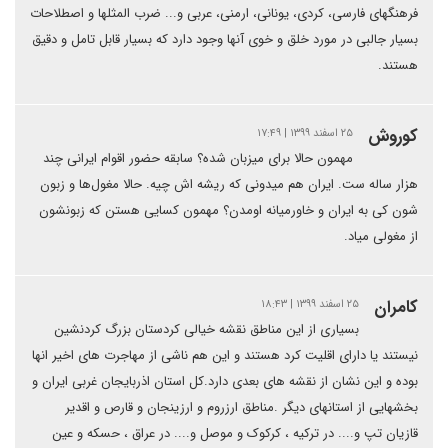
فرهنگهای فارسی، کردی، یونانی، ارمنی، عربی و... ضرب المثلها و اصطلاحات
بسیار جالبی در مورد خلق و خوی آنها وجود دارد که بسیار قابل تامل و دقیق
هستند.
کوروش
۲۵ اسفند ۱۳۹۹ | ۱۷:۴۹
مهمون حالا برای میزبان شده؟ سابقه حضور اقوام ایرانی چند
هزار ساله ست. ایران هم میدونی که ریشه اش چیه. حالا مغول‌ها و زبون
شون کی به ایران و خاورمیانه اومدن؟ مهمون کسایی هستن که زبونشون
از مغولی میاد.
كامران
۲۵ اسفند ۱۳۹۹ | ۱۸:۴۳
بسیاری از این مناطق نقشه خیالی کردستان بزرگ کردنشین
نیستند یا دارای اقلیت کرد هستند و این هم ناشی از مهاجرت های اخیر انها
بوده و این نشان از نقشه های بعدی دارد.کل استان اذربایجان غربی ایران و
بخشهایی از استانهای دیگر .مناطق ارزروم و ارزینجان و قارص و اقدیر
قازیان تپ و.... در ترکیه ، کرکوک و موصل و.... در عراق ، حسکه و عین