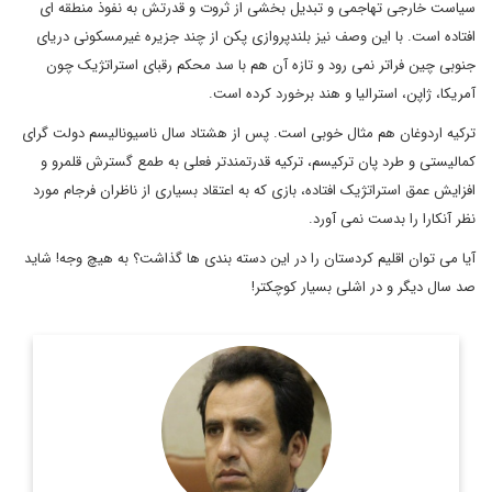
سیاست خارجی تهاجمی و تبدیل بخشی از ثروت و قدرتش به نفوذ منطقه ای
افتاده است. با این وصف نیز بلندپروازی پکن از چند جزیره غیرمسکونی دریای
جنوبی چین فراتر نمی رود و تازه آن هم با سد محکم رقبای استراتژیک چون
آمریکا، ژاپن، استرالیا و هند برخورد کرده است.
ترکیه اردوغان هم مثال خوبی است. پس از هشتاد سال ناسیونالیسم دولت گرای
کمالیستی و طرد پان ترکیسم، ترکیه قدرتمندتر فعلی به طمع گسترش قلمرو و
افزایش عمق استراتژیک افتاده، بازی که به اعتقاد بسیاری از ناظران فرجام مورد
نظر آنکارا را بدست نمی آورد.
آیا می توان اقلیم کردستان را در این دسته بندی ها گذاشت؟ به هیچ وجه! شاید
صد سال دیگر و در اشلی بسیار کوچکتر!
کارشناس مسائل بین الملل و پژوهشگر مسائل کردی
اطلاعات بیشتر