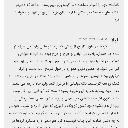
اقدامات لازم را انجام خواهند داد. گروههای تروریستی بدانند که کشیدن
نقشه های مضحک کردستان یا ارمنستان بزرگ دردی از آنها دوا نخواهد
کرد.
آتیلا
۲۵ اسفند ۱۳۹۹ | ۱۳:۵۷
کردها در طول تاریخ از زمانی که از هندوستان وارد این سرزمینها
شده اند همواره باعث بی ثباتی و هرج و مرج بوده اند آنها نه توانایی
تشکیل دولت را دارند و نه توانایی اداره امور خودشان را و خیلی زود جو
گیر می شوند به همین دلیل همواره در طول تاریخ آلت دست و ابزار
دیگران بودند ارمنیها هم همواره همین نقش را داشتند در طول حیاتشان به
کمک روسیه توانستند یک دولتکی را بر قرار کنند ولی حالا داریم می بینیم
حتی خود روسیه هم به این نتیجه رسیده است که آنها لایق این کار نبوده
اند و اکنون اگر حمایت‌های دول غربی و روسیه نبود خیلی وقت پیش از
اینها از هم پاشیده بود کشور کوچک و فقیری که توان اداره و امنیت خودش
را نداره تازه می خواست یک دولت در دل دولت دیگر بوجود بیاره که دیدیم
به چه ذلتی افتادند این جناب نویسنده کرد هم سعی دارد عملکرد کردها در