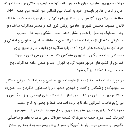
دولت جمهوری اسلامی ایران با صدور بیانیه کوتاه حقوقی و مبتنی بر واقعیات و نه
آمال و آرمان ها، بر پایبندی خود به اسناد بین المللی منع اشاعه من جمله NPT،
موافقتنامه پادمان با آژانس و نیز سند برجام تاکید و اصرار ورزد، نسبت به اهداف
قانون مصوب مجلس شورای اسلامی روشن گری کند و مسیر مذاکرات سازنده و
جدی معطوف به عمل را هموار نشان دهد. ضمن تشکیل تیم های مجرب
مذاکراتی متشکل از دیپلمات ها و کارشناسان با سابقه سیاسی، حقوقی و امنیتی و
اعزام آنها به پایتخت های گروه 1+4، باب مذاکره دوجانبه را باز و نتایج برای
جمعبندی و تصمیم گیری به تهران منعکس کند. همچنین می توان بصورت
انفرادی از کشورهای مزبور دعوت کرد به تهران آیند و ضمن ادامه مذاکرات، یخ
منجمد روابط دوگانه نیز آب شود.
در مورد ایالات متحده نیز باید از ظرفیت های سیاسی و دیپلماتیک ایرانی مستقر
در نیویورک و واشنگتن و گفت و گوهای مجوز دار با متنفذین کنگره و سنا بصورت
مستقیم بهره برد. این بار نباید این اجازه را به کشورهای اروپایی بویژه انگلیس و
نیز رژیم غاصب اسرائیل داد تا با اراده اطلاعات غلط و جعلی به کاخ سفید،
دموکرات ها را برای تقریر سناریو بدترین وضع موجود علیه تهران تشویق و
تحریک کنند. مورد حمله به عراق که نتیجه خوراک دهی عامدانه غلط و ساختگی
انگلیس و شخص تونی بلر به آمریکا و جورج بوش پسر بود به فاجعه ای منتج