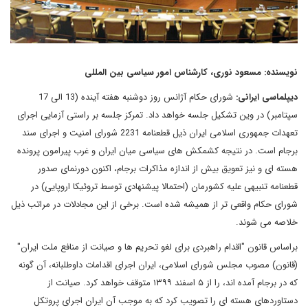
نویسنده: مسعود نوری، کارشناس امور سیاسی بین المللی
دیپلماسی ایرانی:
شورای حکام آژانس روز دوشنبه هفته آینده (13 الی 17
سپتامبر) در وین تشکیل جلسه خواهد داد. تمرکز جلسه بر راستی آزمایی اجرای
تعهدات جمهوری اسلامی ایران ذیل قطعنامه 2231 شورای امنیت و اجرای سند
برجام است. در نتیجه کشمکش های سیاسی میان ایران و غرب پیرامون پرونده
هسته ای و نیز تعویق بیش از اندازه مذاکرات برجام، اکنون دورنمای صدور
قطعنامه تنبیهی علیه کشورمان (احتمالا پیشنهادی توسط تروئیکا اروپایی) در
شورای حکام واقعی تر از همیشه شده است. برخی از این مجادلات در مراتب ذیل
خلاصه می شوند.
براساس قانون "اقدام راهبردی برای لغو تحریم ها و صیانت از منافع ملت ایران"
(قانون) مصوب مجلس شورای اسلامی، ایران اجرای اقدامات داوطلبانه، آن گونه
که در برجام آمده اند، را از ۵ اسفند ۱۳۹۹ متوقف خواهد کرد. صیانت از
دستاوردهای هسته ای را تصویب کرد که به موجب آن ایران اجرای پروتکل