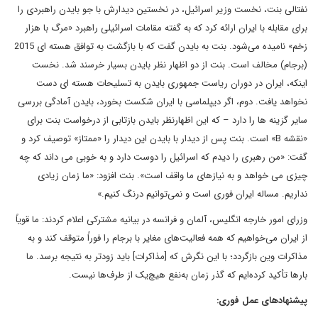
نفتالی بنت، نخست وزیر اسرائیل، در نخستین دیدارش با جو بایدن راهبردی را
برای مقابله با ایران ارائه کرد که به گفته مقامات اسرائیلی راهبرد «مرگ با هزار
زخم» نامیده می‌شود. بنت به بایدن گفت که با بازگشت به توافق هسته ای 2015
(برجام) مخالف است. بنت از دو اظهار نظر بایدن بسیار خرسند شد. نخست
اینکه، ایران در دوران ریاست جمهوری بایدن به تسلیحات هسته ای دست
نخواهد یافت. دوم، اگر دیپلماسی با ایران شکست بخورد، بایدن آمادگی بررسی
سایر گزینه ها را دارد – که این اظهارنظر بایدن بازتابی از درخواست بنت برای
«نقشه B» است. بنت پس از دیدار با بایدن این دیدار را «ممتاز» توصیف کرد و
گفت: «من رهبری را دیدم که اسرائیل را دوست دارد و به خوبی می داند که چه
چیزی می خواهد و به نیازهای ما واقف است». بنت افزود: «ما زمان زیادی
نداریم. مساله ایران فوری است و نمی‌توانیم درنگ کنیم.»
وزرای امور خارجه انگلیس، آلمان و فرانسه در بیانیه مشترکی اعلام کردند: ما قویاً
از ایران می‌خواهیم که همه فعالیت‌های مغایر با برجام را فوراً متوقف کند و به
مذاکرات وین بازگردد؛ با این نگرش که [مذاکرات] باید زودتر به نتیجه برسد. ما
بارها تأکید کرده‌ایم که گذر زمان به‌نفع هیچ‌یک از طرف‌ها نیست.
پیشنهادهای عمل فوری: