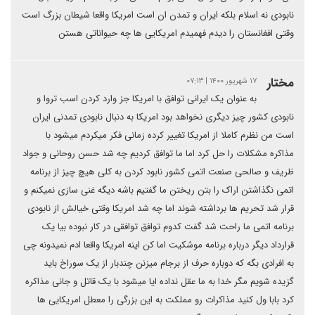
نابودی نه اسلام بلکه ایران و تمدن ان است امریکا واقعا شیطان بزرگ است
وقتی افغانستان را دیدم فهمیدم امریکایی ها چه حیواناتی هستن
مختار
۱۷ شهریور ۱۴۰۰ | ۰۷:۱۳
به عنوان یک ایرانی توافق با امریکا جز وارد کردن اسب تروا و
نابودی کشور چیز دیگری نخواهد بود امریکا به دنبال نابودی تمدنی ایران
است من نظرم کاملا از امریکا تغییر کرده زمانی فکر میکردم میشود با
مذاکره مشکلات را حل کرد اما ما توافق کردیم چه شد حسن روحانی و جواد
ظریف و صالحی صنعت اتمی کشور نابود کردن به کلی هیچ چیز از برنامه
اتمی نگذاشتن اراک را بتن ریختن ما گفتیم باشه دیگه غنی سازی نمیکنم و
قرار شد تحریم ها برداشته شوند اما چه شد امریکا وقتی خیالش از نابودی
برنامه اتمی ما راحت شد گفت کدوم توافق توافقی در کار نبوده بیا یک
قرارداد دیگر درباره برنامه موشکیت اما کن اینه امریکا واقعا ادم نمیدونه چی
به افرادی بگه که دوباره حرف از برجام میزنن چندبار از یک سوراخ باید
گزیده شویم مگر خدا به ما عقل نداده ایا میشود با یک قاتل و جانی مذاکره
کرد بابا ول کنید مذاکرات رو مملکت به این بزرگی را معطل امریکایی ها