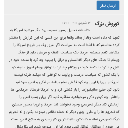
ارسال نظر
کوروش بزرگ
۱۷ شهریور ۱۴۰۰ | ۰۷:۰۰
متاسفانه تحلیل بسیار ضعیف بود مگر میشود امریکا به
تعهد که داده است وفادار بماند واقعا برای این کسی که این گزارش را منتشر
کرده متاسفم که نا اشنا است به سیاست اگر امروز یک بار تاریخ امریکا را
مشاهد کنیم میبینیم امریکا یک سیاست اشفته و مریض دارد از جنگ
ویتنام تا جنگ های دیگر افغانستان و عراق را ببینید چه کرد با متحد خود در
کابل چه کرد با متحد خود در ویتنام چه کرد با توافق برجام امروز ما چه کرد
با یک کشور که سیاست درست و پایبند به توافقی که میکند طرف نیستم
امریکا و اروپا با لیبی چه کرد قذافی تمام برنامه موشکی و اتمی خودشو
نابود کرد حتی سانیفیوژها را بار کشتی کرد و به امریکا فرستاد امریکایی ها
باهاش چه کردن تاکی میخواهید مذاکره کنید اگر ایران بمب اتمی را
ازمایش کند دیگر تحریمی وجود نخواهد شد امریکا و اروپا مجبور هستن
که تحریم ها را بر دارن چون دیگر نه حمله نظامی میتواند بکنن و نه تحریم
دیگه تحریمی نمانده که نکنن عقلانه ترین کار رسیدن به سلاح اتمی است
من خودم از موافقان توافق اتمی بودم اما الان متوجه شدم امریکا دنبال