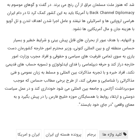
شد که هنوز ملت مسلمان عراق از آن رنج می برند. در گفت و گوهای موسوم به
Back Channel Diplomacy با آمریکا باید به این کشور کمک کرد تا در دام ایران
هراسی اروپایی ها و اسرائیلی ها نیفتد و عامل اجرا شدن اهداف لندن و تل آویو
با هزینه جان و مال آمریکایی ها نشود.
و النهایه، با هدف عبور از بحران های قابل پیش بینی و شرایط خطیر و بسیار
حساس منطقه ای و بین المللی کنونی، وزیر محترم امور خارجه کشورمان دست
یاری به سوی تمامی ظرفیت های سیاسی و حقوقی و افراد مجرب وزارت امور
خارجه دراز کند و حرفه دیپلماسی را فدای ایدئولوژی و تسویه حساب های قدیمی
نکند، افراد خبره و با تجربه مذاکرات بین المللی و مسلط به زبان عمومی و فنی
مذاکراتی را شناسایی و معرفی کند، از طرح برخی مطالب حساس که موجب
سوءبرداشت آژانس و جامعه بین المللی می شود خودداری کند و در عمل سیاست
دوستی و ارتقاء روابط با همسایگان حوزه خلیج فارس را در پیش بگیرد و به
معنای واقعی "در جای خود بایستد".
کلید واژه ها:
برجام
پرونده هسته ای ایران
ایران و امریکا