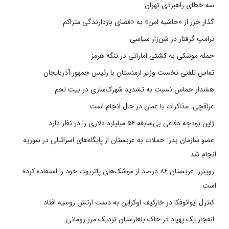
سه خطای راهبردی تهران
گذار خزر از «حاشیه امن» به «فضای بازدارندگی متراکم
ترامپ گرفتار در شن‌زار سیاسی
حمله موشکی به کشتی اماراتی در تنگه هرمز
تماس تلفنی نخست وزیر ارمنستان با رئیس جمهور آذربایجان
هشدار حماس نسبت به تشدید شهرک‌سازی در بیت‌ لحم
عراقچی: مذاکرات با عمان در حال انجام است
ژاپن بودجه دفاعی بی‌سابقه ۵۶ میلیارد دلاری را در نظر دارد
عضو سازمان بدر: حملات به عربستان از پایگاه‌های اسرائیلی در سوریه
انجام شد
رویترز: عربستان ۸۶ درصد از موشک‌های پاتریوت خود را استفاده کرده
است
کنترل ایوانوفکا در خارکیف اوکراین به دست ارتش روسیه افتاد
انفجار یک پهپاد در خاک بلغارستان نزدیک مرز رومانی