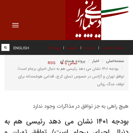
Toggle
vigation
صفحه نخست
درباره ما
عضویت
پیوند ها
ENGLISH
صفحه‌اصلی
اخبار
پرونده هسته ای
تماس با ما
RSS
بودجه ۱۴۰۱ نشان می دهد رئیسی هم به دنبال احیای برجام است/
توافق تهران و آژانس در خصوص تسای کرج، اقدامی هوشمندانه برای
توقف جنگ روانی
هیچ راهی به جز توافق در مذاکرات وجود ندارد
بودجه ۱۴۰۱ نشان می دهد رئیسی هم به
دنبال احیای برجام است/ توافق تهران و