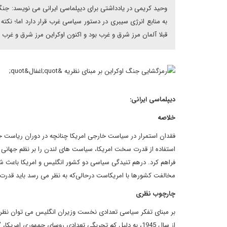
وحید کریمی در یادداشتی برای دیپلماسی ایرانی می نویسد: جن
به منابع انرژی سیبری در دستور سیاسی غرب قرار دارد اما؛ ن
قبلا آلمان مرز شرق و غرب بود و اکنون اوکراین مرز شرق و غرب
دیپلماسی ایرانی:
خلاصه
فقدان استمرار در سیاست خارجی امریکا چنانچه در دوران ریاست ج
فراهم کرد. درهم تنیدگی سیاسی دو کشور انگلیس و امریکا باعث ش
مخالفت کشورها با امریکاست درحالی‌که به نظر می رسد باید قدرت 
چارچوب نظری
بر مبنای تفکر سیاسی تعدادی نخست وزیران انگلیس می توان نظریه
از سال 1945، به دلیل کم تجربگی تعدادی روسای جمهوری امریکا، "قدرت سخت امریکا" مورد استفاد تعدادی از نخست وزیران انگلیس قرار گرفت.