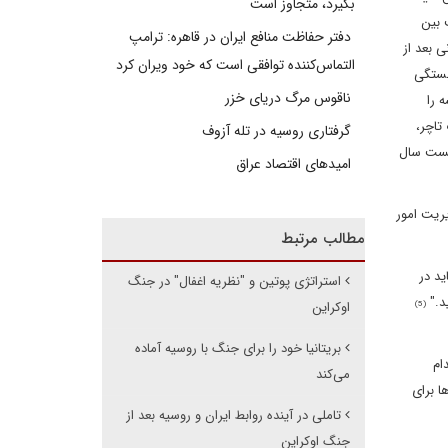
بگیرد، متجاوز است
 بین
دفتر حفاظت منافع ایران در قاهره: ترامپ
 جهانی بعد از
التماس‌کننده توافقی است که خود ویران کرد
به خاطر وابستگی
ناقوس مرگ دریای خزر
 را
ت تاچر،
گرفتاری روسیه در تله آزوف
د را در ساماندهی نظم جهانی بعد از سقوط شوروی هدایت کرد. تونی بلر، نخست وزیر انگلیس دهه 2000، بیست سال
امیدهای اقتصاد عراق
مدیریت امور
مطالب مرتبط
ید در
استراتژی پوتین و "نظریه اغفال" در جنگ
د."
اوکراین
(5)
بریتانیا خود را برای جنگ با روسیه آماده
اقدام
می‌کند
ا برای
تاملی در آینده روابط ایران و روسیه بعد از
جنگ اوکراین