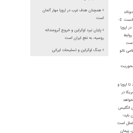
همچنان هدف غرب در اروپا مهار آلمان
 در سیاست بین الملل شامل 4 محور بود که از طریق دولت بایدن در کاخ سفید آنها را در مسیر دلخواه لندن قرار داد؛ 1- دونالد
است
ترامپ، رئیس جمهوری قبلی امریکا اعتقادی به ماهیت وجودی و تقویت پیمان نظامی ناتو نداشت و روسیه و شخص ولادیمیر پوتین را متحد امریکا می دانست. 2-
سالمت آمیز بین آلمان با روسیه بود. 3- نفوذ روسیه در اروپا
پایان نبرد اوکراین و خروج آبرومندانه
روابط
روسیه، به نفع ایران است
یاست
جنگ اوکراین و تسلیحات ایرانی
هدایت سیاست خارجی واشنگتن برای لندن فراهم شد تا؛ 1- پیمان نظامی ناتو
 محوریت
ا اروپا و
یکا در
مواجه خواهد
ی انگلیس
باید؛
الملل است
، پیمان