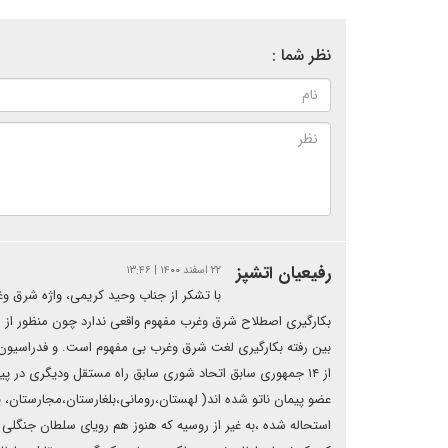
نظر شما :
رفیعیان اتشپز
۲۲ اسفند ۱۴۰۰ | ۱۳:۴۶
با تشکر از جناب وحید کریمی، واژه شرق و
بکارگیری اصطلاح شرق وغرب مفهوم واقعی ندارد چون منظور از شر
بین رفته بکارگیری لغت شرق وغرب بی مفهوم است. و فدراسیون ر
از ۱۴ جمهوری سابق اتحاد شوری سابق راه مستقل ودیگری در 
عضو پیمان ناتو شده اند( لهستان،رومانی،بلغارستان،مجارستان، 
استحاله شده ،به غیر از روسیه که هنوز هم رویای سلطان جنگلی 