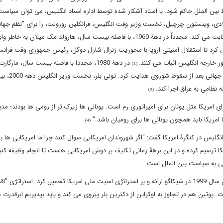
 بین الملل حاکم شود. با اسناد آشکار شده توسط اداره اسناد انگلیس، می توان سیاست
ا مجددا با "نگاه ایرانی" نظریه پردازی کرد. در دهۀ 1940 میلادی، وینستون چرچیل، نخست وزیر وقت انگلیس، فرانکلین روزولت، را برای "نظم
جنگ جهانی دوم" اغفال کرد. چرچیل موفق شد زیرا اطلاعات جدید ثابت می کند. مجدداً در دهۀ 1960، با فاصله بیست سال، هارولد مک میلان 
ل کرد تا استقلال امنیتی اروپا با محوریت ژنرال شارل دوگل، رئیس جمهوری وقت فرانسه
ر خارجه انگلیس اثبات می کنند.
در دهۀ 1980، مجددا با فاصله بیست سال، مارگار
(2)
نخست وزیر وقت انگلیس، رونالد ریگان، خو
ه نظامی به عراق اجرا کند.
(3)
عتقد بود: "انگلیس برای امریکا مثل یونان برای امپراتوری رم است. یونانی ها زیرک تر از رومی ها بودند؛ 
 امریکا باید همچون یونانی ها برای رومیان باشد."
(4)
نگلیس در کنگرۀ امریکا گفت: "اگر شهروندان امریکایی سوال کنند چرا ما امریکایی ها با
ترسیم کرده و در این برهۀ زمانی تکلیف بر دوش امریکایی هاست تا انجام وظیفه کنی
رانی به سیاست بین الملل است.
مشروعیت مداخله در امور دیگر کشورها را اول بار تونی بلر در آوریل سال 1999 در شیکاگو ارائه و بر استراتژی امنیت ملی امریکا تحمیل کرد. استراتژی "
پوتین هم در تجاوز به اوکراین از دکترین بلر پیروی می کند و باید بپذیریم ابرقدرت ه