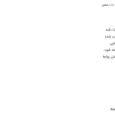
سفیر
(10)
؛ نکته
رب شده
ایی
ته شود،
ش روابط