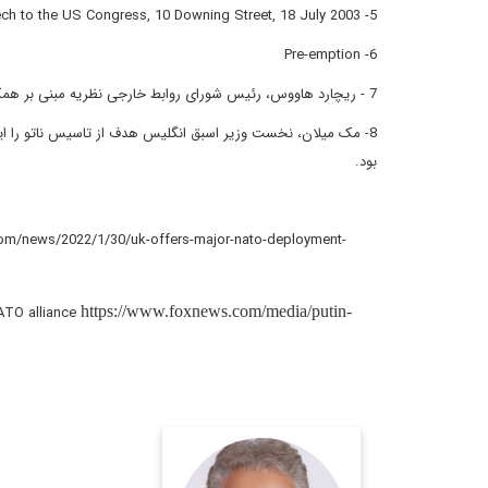
5- Prime Minister's speech to the US Congress, 10 Downing Street, 18 July 2003.
6- Pre-emption
7 - ریچارد هاووس، رئیس شورای روابط خارجی نظریه مبنی بر همکاری ابرقدرت ها برای کنترل قدرت ها و بحران های منطقه ای ارایه داده است.
8- مک میلان، نخست وزیر اسبق انگلیس هدف از تاسیس ناتو را اینگون
بود.
com/news/2022/1/30/uk-offers-major-nato-deployment-
NATO alliance
https://www.foxnews.com/media/putin-
دیپلمات و دکترای روابط