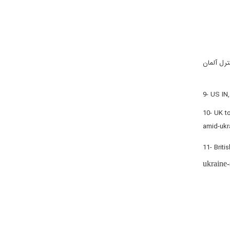
ترل آلمان
9- US IN
10- UK t
amid-ukra
11- Briti
ukraine-