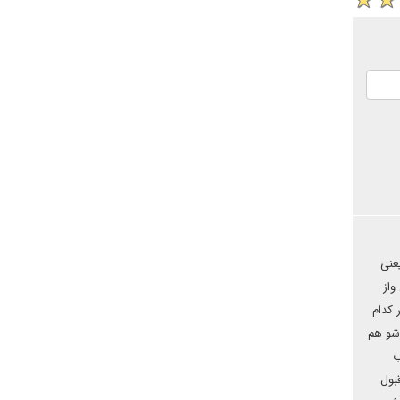
عنی
واز
 کدام
رشو هم
ب
بول