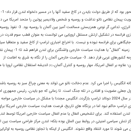
دغدغه های سیاسی دولت انگلیس
سیاست نگاه به شرق دولت آلمان دغدغه دیگر لندن بود که از طریق انرژی، تداعی گر نوعی همزیستی م
روازی فرانسه در تشکیل ارتش مستقل اروپایی می توانست به عنوان قطب سوم قدرت در 
ایگاهی برای فرانسه نبوده و نیست. با اخراج اجباری ترامپ از کاخ سفید و متعاقبا س
چندجانبه گرایی دولت جو بایدن و رابطه ویژه بین انگلیس و امریکا، زمینه "اغفال" یا 
را تثبیت و تقویت کند. 2- سیاست مهار روسیه را در دستورکار مجموعه کشورهای غربی قرار دهد. 3- سیاست خارجی آلمان را از نگاه به شرق به اطاعت از
اندیشه استقلال نظامی اروپا با
(9)
نه انگلیس را اجرا می کرد. عدم دخالت ناتو می تواند به معنی چراغ سبز به روسیه باشد ت
قول جعلی عضویت و افتادن در تله جنگ است. تا زمانی که جو بایدن، رئیس جمهوری امر
کاخ سفید است، نظریه اغفال به نفع انگلیس حاکم است و چنانچه در سال 2024 دونالد ترامپ بازگردد، انگلیس مجددا با مشکل در سیاست خارجی 
 ترامپ حاکم نبود اما در بزنگاه های تاریخ، فرصت هدایت سیاست خارجی امریکا برا
ندن استفاده کند. برای تشخیص اغفال یا عدم اغفال سیاست خارجی امریکا توسط لندن 
ه مرکز تنش سیاسی امنیتی در روابط بین الملل بوده بلکه؛ لندن مرکز طراحی سیاست بین 
 شوند تا مورد انتقاد واقع نشوند. انگلیس از اینکه با تجاوز نظامی روسیه به اوکراین