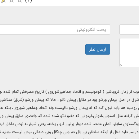
( ۱ )
ارسال نظر
غرب از زمان فروپاشی ( کومونیسم و اتحاد جماهیرشوروی ) تاریخ مصرفش تمام شده ،ی
ق در اصل پیمان ورشو بود در مقابل پیمان ناتو ، حالا که پیمان ورشو (شرق) متلاشی 
وسیه هم باید قبول کند که نه پیمان ورشو باقیست ونه اتحاد جماهیر شوروی، بلکه هر
پیش گرفته مثل استونی،لتونی،لیتوانی که عضو ناتو شده شده اند واعضای سابق پیمان و
یوگسلاوی سابق، المان متحد شده دیوار برلین فرو ریخته، یعنی شرق به نوعی داخل غر
در سر دارد غافل از اینکه سلطان بی یال دم وبی چنگال وبی دندانی بیش نیست ،وباید ق