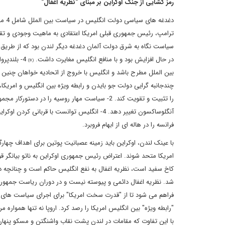
رمز گشایی از جنگ اوکراین بر مبنای "نظریه اغفال"
در حال افزایش بود و با منافع انگلیس مغایرت داشت.
4- بلندپ
(8)
بین الملل مطرح باشد و انگلیس با خروج از اتحادیه خواهان چنین ج
آنگلوساکسون تغییر دهد. 4- انگلیس توانست با قربانی کردن اوکراین؛ علاوه بر اغفال امریکا، مهار روسیه و کنترل آلمان،
فرانسه را در هاله ای از ابهام فروبرد.
با عینک لندن، اوکراین باید زمینه عصبانیت پوتین برای اهداف چهارگا
امریکا متحد شوند. اعتراض رئیس جمهوری اوکراین به ناتو بیانگر 
شد. نظریه اغفال دائمی و پیوسته نیست و در دوران ریاست جمهوری
فراهم می شود تا از "قدرت سخت امریکا" برای اجرای سیاست های ل
"رابطه ویژه" بین انگلیس امریکا را رصد کرد. اروپا نه تنها هموار
با این تفاوت که مقامات در لندن پشت نقاب واشنگتن و مسکو پنهان می