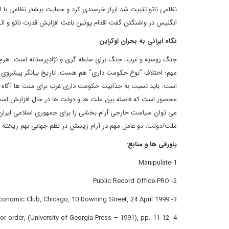
نظامی ناتو تثبیت شد ابراز خرسندی کرد و حمایت بیشتر نظامی با اع
انگلیس در واشنگتن گفت اقدام پوتین باعث افزایش قدرت ناتو و اتح
نگاه ایرانی به بحران اوکراین
جنگ روسیه و غرب، جنگ برای سلطه گری و نژادپرستانه است. هرچند 
مهم؛ اختلاف "نوع حکومت داری" هم هست. تاریخ بیانگر پیشروی غ
است. باید نسبت به جذابیت حکومت داری غرب برای ملت ها آگاه 
محصور است که فاصله بین ملت ها و دولت ها در حال افزایش است. ا
می توان سیاست خارجی آرام بخشی را برای جمهوری اسلامی ایران 
ملت/دولت؛ دو عامل مهم در آرام زیستن در نظم جهانی بهم ریخته
پاورقی ها و منابع:
1-Manipulate
2- Public Record Office-PRO
3- Prime Minister speech: "Doctrine of the International Community", at the Economic Club, Chicago, 10 Downing Street, 24 April 1999.
4- Randall B. Woods & Howard Jones, Dawning of the Cold War: The US' quest for order, (University of Georgia Press – 1991), pp. 11-12.