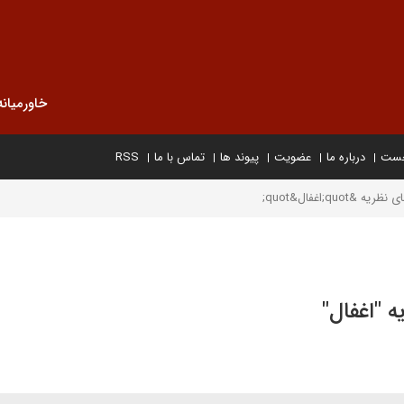
خاورمیانه
خست
درباره ما
عضویت
پیوند ها
تماس با ما
RSS
qu;اغفال&quot;
 "اغفال"