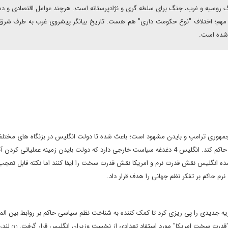
گ روسیه و غرب، جنگ برای سلطه گری و نژادپرستانه است. هرچند عوامل اقتصادی و 
کته مهم؛ اختلاف "نوع حکومت داری" هم هست. تاریخ بیانگر پیشروی غرب به طرف شر
 شده است.
مهوری ترامپ و بایدن مشهود است؛ باعث شده تا دولت انگلیس در بزنگاه های مختلف،
استفاده از قدرت سخت امریکا، سیاست های لندن را بر نظم جهانی حاکم کند. انگلیس 4 دغدغه سیاست خارجی دارد که دولت بایدن زمینه عملیاتی کرد
ده انگلیس نقش قدرت نرم و امریکا نقش قدرت سخت را ایفا کنند اما نکته قابل تعجب
نرم حاکم بر تفکر نظم جهانی را هدف قرار داد.
 جدیدی را پی ریزی کرد تا کمک کننده به شناخت نظم سیاسی حاکم بر روابط بین المل
لندن
(1)