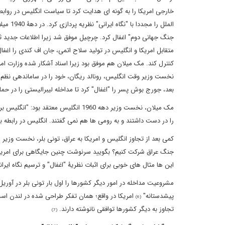
خارجی امریکا را به گونه ای هدایت کرد تا سیاست انگلیس در روابط
الملل ر
متقابل امریکا و انگلیس در تولید سلاح اتمی، جان اف کندی را اغفا
کنترل کند. مک میلان هم موفق بود زیرا اسناد آشکار شده وزارت امو
بعد، جورج بوش پسر را "اغفال" کرد تا مداخله لیبرالیستی را در حمل
مک میلان، نخست وزیر دهه 1960 انگلیس م
را در دست داشتند و به رومی ها هم نمی گفتند. انگلیس در رابطه با
کمی بعد از تجاوز انگلیس و امریکا به عراق، تونی بلر، نخست وزیر ا
جنگ عراق شرکت کنیم؟ بگویید سرنوشت چنین جایگاهی برای امریکا 
این ها مثال های خوبی برای اثبات نظریۀ "اغفال" و ترسیم نگاه ای
پیشدستانه"
امریکا در واقع؛ همان تفکر طراحی شده در لندن است. 
(6)
تجاوز به دیگر کشورها توافقی نانوشته دارند.
(7)