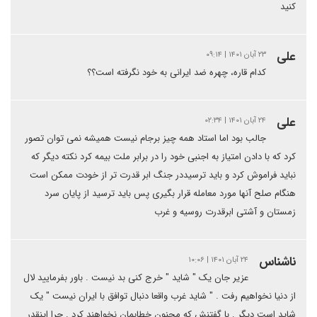
کنید
علی
۲۳ آبان ۱۴۰۱ | ۰۹:۱۴
کدام قاره، چهره ضد ایرانی به خود نگرفته است؟؟
علی
۲۴ آبان ۱۴۰۱ | ۰۲:۳۴
جالب بود اما استاد همه چیز برجام نیست همیشه نمی توان تصور
کرد که با دادن امتیاز به اجنبی خود را در برابر ملت بیمه کرد نکته دیگر که
نباید فراموش کرد و باید ترسیددر جنگ ابر قدرت تر از خودت ممکن است
هنگام صلح آنها مورد معامله قرار بگیری پس باید ترسید از پایان سرد
زمستان و آشتی ابرقدرت روسیه و غرب
ناشناس
۲۴ آبان ۱۴۰۱ | ۱۰:۰۶
عزیر جان یک " شاید " خرج کنی بد نیست . باور بفرمایید لال
از دنیا نخواهیم رفت . " شاید غرب واقعا دنبال توافق با ایران نیست " یک
شاید است دیگر . با گفتنش که مجنون خطابمان نخواهند کرد . چرا اینقدر