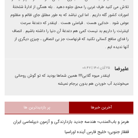
تلاش می کنید طرف غربی را محق جلوه دهید . بله همگی از ادارۀ شلختۀ
امورات کشور گله داریم . اما این نباشد که به طور مطلق جای ظالم و مظلوم
عوض شود . خدایی هست . قیامتی هست . اینقدر که دغدغۀ سرعت
اینترنت را داریم بد نیست کمی هم دغدغۀ آن دنیا را داشته باشیم . انصاف
را فدای منافع کسانی نکنید که قرنهاست جز بی انصافی ، چیزی دیگری از
آنها ندیده ایم .
علیرضا
۲۵ آبان ۱۴۰۱ | ۰۸:۴۷
اینقدر میوه گلابی!!!! همین شماها بودید که تو گوش روحانی
میخوندید آب خوردن هم بدون برجام نمیشه
آخرین خبرها
پر بازدیدترین ها
هرمز و باب‌المندب؛ هندسه جدید بازدارندگی و آزمون دیپلماسی ایران
قفقاز جنوبی؛ خلیج فارسِ آینده اوراسیا