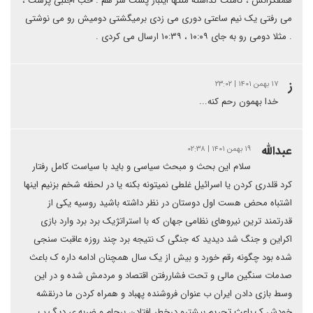
همفکرانش ، کامنت گذاشته منتها اینبار پشت سر هم . خب اجنبی پرست ،
می رفتی یک نیم ساعتی دوری می زدی برمیگشتی دومیش رو می نوشتی
. مثلا دومی رو به جای ۱۰:۰۹ ، ۱۰:۳۹ ارسال می کردی .
ز
۱۷ بهمن ۱۴۰۱ | ۲۳:۰۲
خدا بهمون رحم کنه...
عبدالله
۱۹ بهمن ۱۴۰۱ | ۰۲:۳۸
سلام این بحث و مبحث سیاسی و باید با سیاست کامل رفتار
کرد قلدری کردن یا اسرائیل غلطی نمیتونه بکنه یا در لحظه شخم بزنیم اینها
اشتباه محض هست اول دوستان در نظر داشته باشید روسیه یکی از
قدرتمند ترین نیروهای نظامی جهان که با استراتژیک برد برد وارد بازی
اکراین و جنگ شد دیدید که جنگی ک نتیجه برد چند روزه عاقبت سنجی
شده بود چگونه رقم خورد و بیش از یک سال همچنان ادامه داره ک باعث
صدمات سنگین مالی و تحت فشاررفتن اقتصاد و مردمش شده و در این
وسط بازی دادن ایران ب عنوان فروشنده پهباد و همراه کردن ما درنقشه
خودش ک باعث تحریم بیشترو درخطر افتادن برجام و ضربه ی دیگ ب