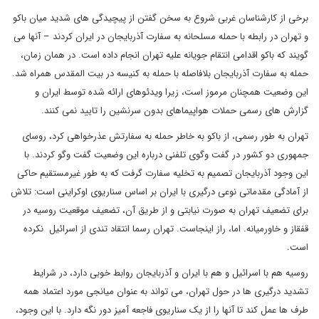
برخی از کارشناسان غربی شروع به سخن گفتن از پیچیدگی های شدید میان باکو
و تهران در رابطه با حمله مسلحانه به سفارت آذربایجان در ایران کردند – آنها می
گویند که باکو اقدامی انتقام جویانه علیه تهران انجام داده است. در همان زمان،
حمله به سفارت آذربایجان بلافاصله با حمله به کنیسه در بیت المقدس همراه شد.
این وضعیت همچنان مرموز است، زیرا ویدئوهای ارائه شده توسط ایران و
گزارش های رسمی حملات هواپیماهای بدون سرنشین را تایید نمی کنند.
تهران به طور رسمی، از باکو به خاطر حمله به سفارتش عذرخواهی کرد، روسای
جمهوری دو کشور در گفت وگوی تلفنی درباره این وضعیت گفت وگو کردند. با
این وجود آذربایجان تصمیم به تخلیه سفارت گرفت که به طور غیرمستقیم حاکی
از آمادگی مقدماتی نوعی درگیری با ایران بر اساس سناریوی اوکراینی است: تلاش
برای تضعیف تهران به صورت نیابتی و از طریق آن، تضعیف موقعیت روسیه در
قفقاز و خاورمیانه. اما، راز اینجاست. تهران رسما انتقاد تندی از اسرائیل نکرده
است.
روسیه هم با اسرائیل و هم با ایران و آذربایجان روابط خوبی دارد، در شرایط
تشدید درگیری ها در حول تهران، می تواند به عنوان میانجی مورد اعتماد همه
طرف ها عمل کند تا آنها را از یک سناریوی فاجعه آمیز دور نگه دارد. با این وجود،