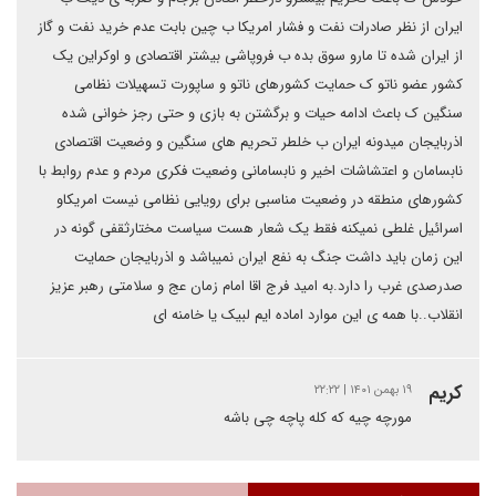
ایران از نظر صادرات نفت و فشار امریکا ب چین بابت عدم خرید نفت و گاز
از ایران شده تا مارو سوق بده ب فروپاشی بیشتر اقتصادی و اوکراین یک
کشور عضو ناتو ک حمایت کشورهای ناتو و ساپورت تسهیلات نظامی
سنگین ک باعث ادامه حیات و برگشتن به بازی و حتی رجز خوانی شده
اذربایجان میدونه ایران ب خلطر تحریم های سنگین و وضعیت اقتصادی
نابسامان و اعتشاشات اخیر و نابسامانی وضعیت فکری مردم و عدم روابط با
کشورهای منطقه در وضعیت مناسبی برای رویایی نظامی نیست امریکاو
اسرائیل غلطی نمیکنه فقط یک شعار هست سیاست مختارثقفی گونه در
این زمان باید داشت جنگ به نفع ایران نمیباشد و اذربایجان حمایت
صدرصدی غرب را دارد.به امید فرج اقا امام زمان عج و سلامتی رهبر عزیز
انقلاب..با همه ی این موارد اماده ایم لبیک یا خامنه ای
کریم
۱۹ بهمن ۱۴۰۱ | ۲۲:۲۲
مورچه چیه که کله پاچه چی باشه