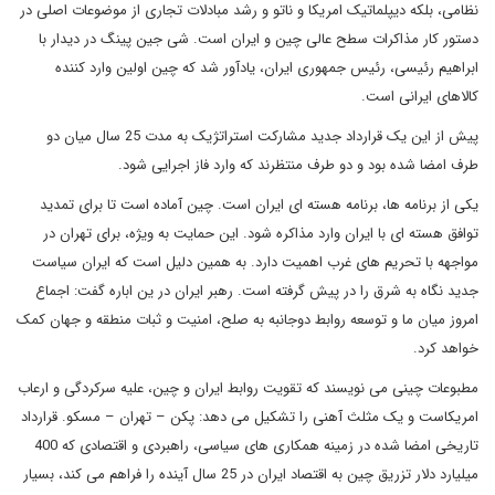
نظامی، بلکه دیپلماتیک امریکا و ناتو و رشد مبادلات تجاری از موضوعات اصلی در
دستور کار مذاکرات سطح عالی چین و ایران است. شی جین پینگ در دیدار با
ابراهیم رئیسی، رئیس جمهوری ایران، یادآور شد که چین اولین وارد کننده
کالاهای ایرانی است.
پیش از این یک قرارداد جدید مشارکت استراتژیک به مدت 25 سال میان دو
طرف امضا شده بود و دو طرف منتظرند که وارد فاز اجرایی شود.
یکی از برنامه ها، برنامه هسته ای ایران است. چین آماده است تا برای تمدید
توافق هسته ای با ایران وارد مذاکره شود. این حمایت به ویژه، برای تهران در
مواجهه با تحریم های غرب اهمیت دارد. به همین دلیل است که ایران سیاست
جدید نگاه به شرق را در پیش گرفته است. رهبر ایران در ین اباره گفت: اجماع
امروز میان ما و توسعه روابط دوجانبه به صلح، امنیت و ثبات منطقه و جهان کمک
خواهد کرد.
مطبوعات چینی می نویسند که تقویت روابط ایران و چین، علیه سرکردگی و ارعاب
امریکاست و یک مثلث آهنی را تشکیل می دهد: پکن – تهران – مسکو. قرارداد
تاریخی امضا شده در زمینه همکاری های سیاسی، راهبردی و اقتصادی که 400
میلیارد دلار تزریق چین به اقتصاد ایران در 25 سال آینده را فراهم می کند، بسیار