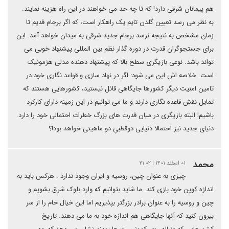
هم پیمانان شرقی دارد! که تا چه حد می خواهند در این راه هزینه نمایند.
به نظر می رسد تعیین گلدن تایم یک راهکار است، که اگر برجام قدیم تا
زمان مشخص به نتیجه نرسد برجام جدید شرقی به میدان خواهد آمد. این
برای جستجوگران قدرت در دوره گذار نظم بین المللی پیشنهاد خوبی می
تواند باشد. نوعی بازیگری سطح بالا که پیشنهاد دهنده مدلی هژمونیک
است. خلاصه اش این می شود: اگر در نهاد سازی و قواعد نگاری خود در
تامین امنیت دیگر کشورها جایگاهی قائل نیستید، کشورهایی هستند که
تمایل نقش قاعده نگاری دارند و ما می توانیم در این زمینه دارای کارکرد
باشیم! البته بازیگری در میان قدرت های بزرگ خطرات احتمالی خود را دارد.
دنیای جدید نیز احتمالا دنیایی دوقطبیِ دو ماهیتی خواهد بود!؟
محمد
۰۱ اسفند ۱۴۰۱ | ۲۱:۰۲
چیزی به عنوان چین، روسیه و ایران وجود ندارد . هرکس باید به
اندازه کوپن خود بازی کند. ما شاید بتوانیم که وارد بلوک شرق بشویم و
چین و روسیه را به عنوان برادر بزرگتر بپذیریم اما این خیال خام را از سر
بیرون کنید که آنها جایگاهی هم اندازه خود به ما می دهند. تاریخ