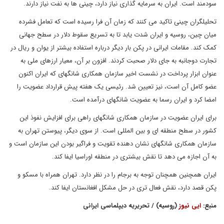
سودمند است. ایران به سرمایه گذاری نیاز دارد، چینی ها به نفت نیاز دارند.
تحلیلگران چینی تاکید می کنند که زمان آن فرا رسیده است که تعامل فشرده
میان چین، روسیه و ایران شدت یابد تا به تسریع سقوط دلار در سطح جهانی
کمک کند. مقامات ایرانی در پکن بار دیگر درباره استفاده بیشتر از یوان و ریال در
تجارت دوجانبه به جای دلار صحبت کردند. افزون بر آن، معیار ارزهای ملی به
عنوان ابزار پرداخت در نشست اخیر سازمان همکاری شانگهای که ایران اکنون
عضو کامل آن است، نیز تعیین شد. رئیسی یک هفته پیش قرارداد عضویت را
امضا کرد و ایران رسما به عضویت شانگهای درآمده است.
برای ایران عضویت در سازمان همکاری شانگهای راهی برای افزایش نفوذ این
کشور در سطح منطقه ای و بین المللی است. از سوی دیگر، پیوستن تهران به
سازمان همکاری شانگهای نشان دهنده تقویت و فراگیر بودن این سازمان است و
به آن اجازه می دهد تا نقش بیشتری در منطقه اوراسیا ایفا کند.
ایران همچنین همچنان توجه به برجام را در نظر دارد. تهران همراه با مسکو و
پکن قصد دارد، نقش فعال تری در حل مشکل افغانستان ایفا کند.
منبع:
ایی نیوز
(روسیه) / تحریریه دیپلماسی ایرانی