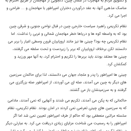
و تشویق مردم به مهاجرت در شمال چین، دلجویی از مهاجمان از طریق احترام به
مناسک مذهبی آنها، به عقد درآوردن دختران امپراطور با مهاجمان و ... طراحی و
اجرا می کرد.
نظام تکریمی راهبرد سیاست خارجی چین در قبال نواحی جنوبی و شرقی چین
بود که به واسطه کوه ها و دریاها خطر مهاجمان شمالی و غربی را نداشت. اما
نظام تکریمی چه بود؟ چینی ها نیز مانند اروپاییان قرون وسطی اغیار را بربر می
دانستند لکن برخلاف اروپاییان که بربر را زیردست و تحت سلطه می گرفتند،
چینی ها معتقد بودند باید بربرها را تکریم و احترام کرد، به آنها مهر ورزید و
کمکشان کرد.
چینی ها امپراطور را پدر و ملجاء جهان می دانستند، لذا برای حاکمان سرزمین
های دیگر به چین می آمدند، صله ای می آوردند، از امپراطور صله بزرگتری می
گرفتند و به سرزمینشان باز می گشتند.
حاکمانی که به پکن می آمدند، تکریم می شدند و آنهایی که نمی آمدند، مادامی
که به سرزمین های چینی تعرضی نمی کردند در امان بودند. نظام تکریمی، نظام
سلسله مراتبی منعطفی بود که حاکم از طرف امپراطور تعیین نمی شد اما اگر
امپراطور را به رسمیت می شناخت مزایای زیادی دریافت می کرد. به عبارتی دیگر
در نظام تکریمی امپراطور با قدرت نرم مناطق پیرامونی را کنترل می کرد و نقش