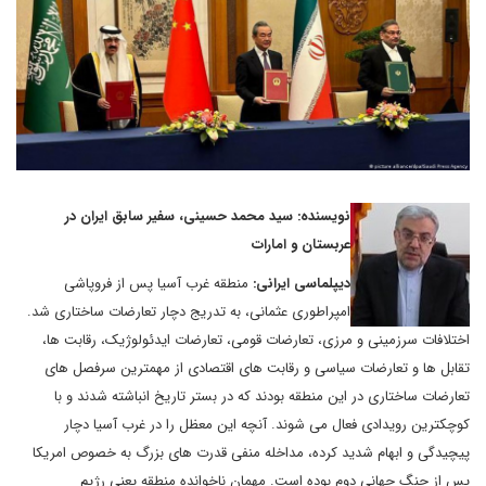
نویسنده: سید محمد حسینی، سفیر سابق ایران در
عربستان و امارات
دیپلماسی ایرانی:
منطقه غرب آسیا پس از فروپاشی
امپراطوری عثمانی، به تدریج دچار تعارضات ساختاری شد.
اختلافات سرزمینی و مرزی، تعارضات قومی، تعارضات ایدئولوژیک، رقابت ها،
تقابل ها و تعارضات سیاسی و رقابت های اقتصادی از مهمترین سرفصل های
تعارضات ساختاری در این منطقه بودند که در بستر تاریخ انباشته شدند و با
کوچکترین رویدادی فعال می شوند. آنچه این معظل را در غرب آسیا دچار
پیچیدگی و ابهام شدید کرده، مداخله منفی قدرت های بزرگ به خصوص امریکا
پس از جنگ جهانی دوم بوده است. مهمان ناخوانده منطقه یعنی رژیم