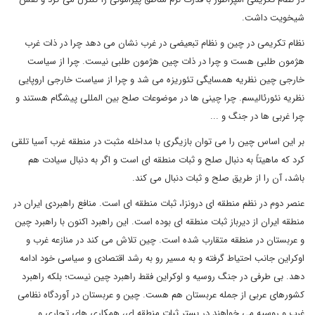
شیخویت داشت.
نظام تکریمی در چین و نظام تبعیضی در غرب نشان می دهد چرا در ذات غرب
هژمون طلبی هست و چرا در ذات چین هژمون طلبی نیست. چرا از سیاست
خارجی چین نظریه همسایگی تئوریزه می شد و چرا از سیاست خارجی اروپایی
نظریه نئورئالیسم. چرا چینی ها در موضوعات صلح بین المللی پیشگام هستند و
چرا غربی ها در جنگ و ...
بر این اساس چین را می توان بازیگری با مداخله مثبت در منطقه غرب آسیا تلقی
کرد که ماهیتاً به دنبال صلح و ثبات منطقه ای است و اگر به دنبال سیادت هم
باشد، آن را از طریق صلح و ثبات دنبال می کند.
عنصر دوم در نظم منطقه ای درونزا، ثبات منطقه ای است. منافع راهبردی ایران در
منطقه ایران از دیرباز ثبات منطقه ای بوده است. این راهبرد اکنون با راهبرد چین
و عربستان در منطقه متقارب شده است. چین تلاش می کند در منازعه غرب و
اوکراین جانب احتیاط گرفته و به مسیر رو به رشد اقتصادی و سیاسی خود ادامه
دهد. بی طرفی در جنگ روسیه و اوکراین فقط راهبرد چین نیست؛ بلکه راهبرد
کشورهای عربی از جمله عربستان هم هست. چین و عربستان در آوردگاه نظامی
غرب و روسیه می خواهند در بستر ثبات منطقه ای، همکاری های تجاری و