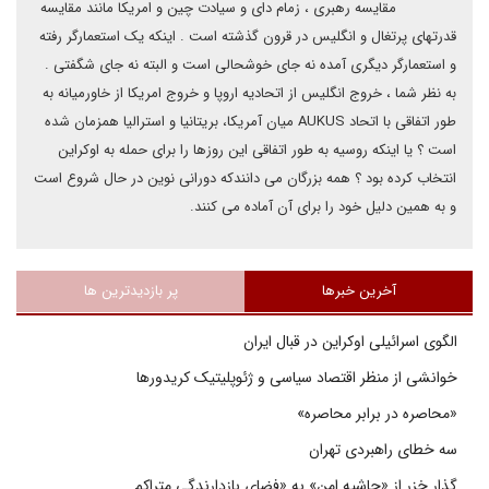
مقایسه رهبری ، زمام دای و سیادت چین و امریکا مانند مقایسه
قدرتهای پرتغال و انگلیس در قرون گذشته است . اینکه یک استعمارگر رفته
و استعمارگر دیگری آمده نه جای خوشحالی است و البته نه جای شگفتی .
به نظر شما ، خروج انگلیس از اتحادیه اروپا و خروج امریکا از خاورمیانه به
طور اتفاقی با اتحاد AUKUS میان آمریکا، بریتانیا و استرالیا همزمان شده
است ؟ یا اینکه روسیه به طور اتفاقی این روزها را برای حمله به اوکراین
انتخاب کرده بود ؟ همه بزرگان می دانندکه دورانی نوین در حال شروع است
و به همین دلیل خود را برای آن آماده می کنند.
آخرین خبرها
پر بازدیدترین ها
الگوی اسرائیلی اوکراین در قبال ایران
خوانشی از منظر اقتصاد سیاسی و ژئوپلیتیک کریدورها
«محاصره در برابر محاصره»
سه خطای راهبردی تهران
گذار خزر از «حاشیه امن» به «فضای بازدارندگی متراکم