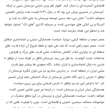
اقتصادی گسترده ای را دنبال کنند. اظهار نظر وزیر دارایی عربستان مبنی بر اینکه
"عربستان در مسیری پیش می رود که در سال ۲۰۳۰ قیمت نفت برایش اهمیتی
نخواهد داشت" نشان می دهد مسیر توسعه عربستان به جای اتکاء به نفت و
آمریکا و بی ثباتی های مهندسی شده، بر سرمایه گذاری "های تک" استوار خواهد
شد و تحقق این هدف نیازمند ثبات است.
عنصر سوم در منطقه گرایی درونزا، سیاست همسایگی مبتنی بر اعتماسازی متقابل
است. عنصر سوم راهی است که باید طی شود و نقطه شروع آن اراده قدرت های
منطقه ای به برقراری ثبات، کاهش مداخلات منفی قدرت های بزرگ و افزایش
مداخلات مثبت آنهاست. به نظر می رسد عربستان لااقل در کوتاه مدت از توافق ۱۰
مارس به دنبال اعتمادسازی با ایران نباشد. نگاه سعودی ها بیشتر مهار قدرت
سلبی ایران در منطقه است. در بدترین سناریو نیز می توان انگیزه عربستان از
توافق ۱۰ مارس را دور نگاه داشتن عربستان از جنگ احتمالی علیه ایران تفسیر
کرد. اما با فرض این دو نیز توافق ۱۰ مارس فرصتی برای پی ریزی سیاست
همسایگی میان ایران و عربستان است. در اینجا نیز چین نقشی تعیین کننده
خواهد داشت. سیاست همسایگی ایران و عربستان در گرو منافع مشترک در
موضوعات مختلف سیاسی، امنیتی و اقتصادی است. چین با ظرفیت هایی که در