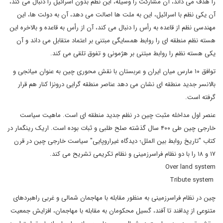
را هدف می داند، آن مشارکت را وسیله، این نظم بدون اسرائیل را دنبال می کند،
آن یکی نظم با اسرائیل، این به ملت ها اصالت می دهد، آن به دولت ها، این
مهندسی نظم از قاعده به رأس را دنبال می کند، آن از رأس به قاعده و بالاخره این
هسته نظم منطقه ای را روابط همسایگی مبتنی بر اعتماد متقابل می داند و آن
یکی هسته نظم را روابط مبتنی بر هژمونی و تفوق تلقی می کند.
توافق ۱۰ مارس میان ایران و عربستان با نقش محوری چین به عنوان میانجی و
بالانسر جدید منطقه ای نشان می دهد عناصر منطقه گرایی درونزا کنار هم قرار
گرفته است.
عنصر اول مداخله مثبت چین در نظم جدید منطقه ای است. ماهیت سیاست
خارجی چین طی ۴۰۰ سال گذشته صلح طلبی و ثبات بوده است. اریک رینگمار در
کتاب "تاریخ روابط بین الملل؛ دیدگاه غیراروپایی" سیاست خارجی چین در قرن
۱۷ و ۱۸ را با دو نظام فراسرزمینی و نظام تکریمی تشریح می کند.
Over land system
Tribute system
چین در نظام فراسرزمینی به منظور مقابله با مهاجمان شمالی و غربی راهبردهای
متنوعی از پدافند تا آفند، گسیل محکومان به مقابله با مهاجمان، افزایش جمعیت