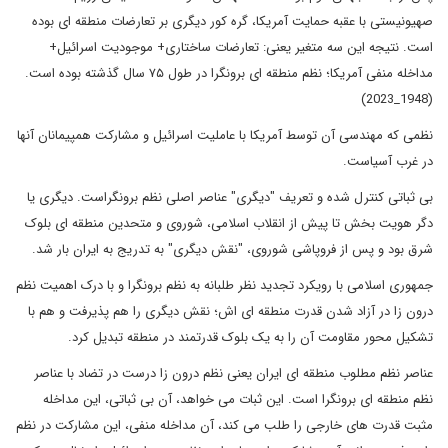
صهیونیستی با عقبه حمایت آمریکا، گره کور دیگری بر تعارضات منطقه ای بوده
است. نتیجه این سه متغیر یعنی: تعارضات ساختاری+ موجودیت اسرائیل+
مداخله منفی آمریکا؛ نظم منطقه ای برونگرا در طول ۷۵ سال گذشته بوده است.
(1948_2023)
نظمی که مهندسی آن توسط آمریکا با عاملیت اسرائیل و مشارکت همپیمانان آنها
در غرب آسیاست.
بی ثباتی کنترل شده و تعریف "دیگری" عناصر اصلی نظم برونگراست. دیگری یا
دگر هویت بخش تا پیش از انقلاب اسلامی، شوروی و متحدین منطقه ای بلوک
شرق بود و پس از فروپاشی شوروی، "نقش دیگری" به تدریج به ایران بار شد.
جمهوری اسلامی با رویکرد تجدید نظر طلبانه به نظم برونگرا و با درک اهمیت نظم
درون زا در آزاد شدن قدرت منطقه ای اش؛ نقش دیگری را هم پذیرفت و هم با
تشکیل محور مقاومت آن را به یک بلوک قدرتمند در منطقه تبدیل کرد.
عناصر نظم مطلوب منطقه ای ایران یعنی نظم درون زا درست در تضاد با عناصر
نظم منطقه ای برونگرا است. این ثبات می خواهد، آن بی ثباتی، این مداخله
مثبت قدرت های خارجی را طلب می کند، آن مداخله منفی، این مشارکت در نظم