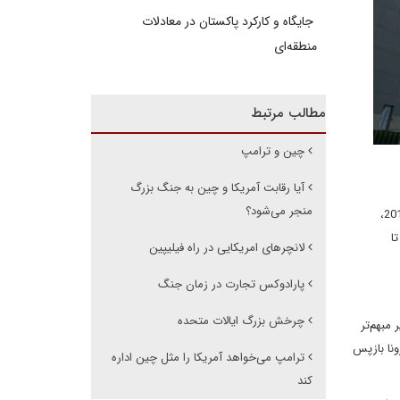
جایگاه و کارکرد پاکستان در معادلات
منطقه‌ای
مطالب مرتبط
چین و ترامپ
آیا رقابت آمریکا و چین به جنگ بزرگ
منجر می‌شود؟
از ابتدا ابتکارعمل کمربند و جاده راهی برای گسترش نفوذ چین در بازارهای نوظهور از آسیا گرفته تا آمریکای جنوبی بود. در اواسط سال 2010،
ا
لانچرهای امریکایی در راه فیلیپین
پارادوکس تجارت در زمان جنگ
چرخش بزرگ ایالات متحده
 مبهم‌تر
ونا بازپس
ترامپ می‌خواهد آمریکا را مثل چین اداره
کند