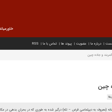
خاورمیانه
خست
درباره ما
عضویت
پیوند ها
تماس با ما
RSS
کمربند و جاده چین
ه چین
یقا
ه (معروف به دیپلماسی قرض – تله) درگیر شده به طوری که در بحران‌ بدهی در مکا