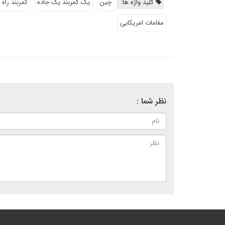
کلید واژه ها:
چین
یک کمربند یک جاده
کمربند راه 
مقامات امریکایی
نظر شما :