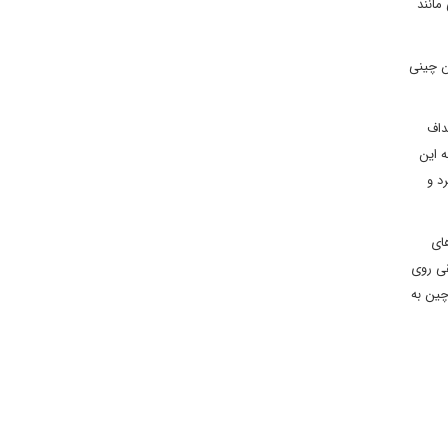
مانند
ن چینی
داف
 این
د و
های
قی روی
چین به