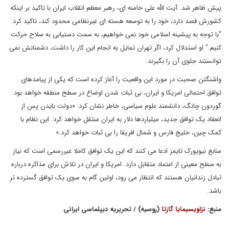
پیش ظاهر شد. آیت الله علی خامنه ای، رهبر معظم انقلاب ایران با تاکید بر اینکه
کشورش قصد دارد، خود را به توسعه هسته ای غیرنظامی محدود کند، تاکید کرد:
"با توجه به پیشینه اسلامی خود نمی خواهیم، به سمت دستیابی به سلاح حرکت
کنیم." او استدلال کرد، اگر تهران تمایل به انجام این کار را داشت، دشمنانش نمی
توانستند جلوی آن را بگیرند.
واشنگتن صحبت در مورد این واقعیت را آغاز کرده است که یکی از پیامدهای
توافق احتمالی امریکا و ایران، بی ثبات شدن اوضاع در سطح منطقه خواهد بود.
گوردون چانگ، دانشمند علوم سیاسی، خاطر نشان کرد: «دولت بایدن پس از
انعقاد یک توافق جدید، میلیاردها دلار به ایران منتقل خواهد کرد. این نظام با
کمک چین، خلیج فارس و شمال افریقا را بی ثبات خواهد کرد.»
منابع نیویورک تایمز ادعا می کنند که این یک توافق کاملا غیررسمی است که نیاز
به سطح معینی از اعتماد متقابل دارد. امریکا و ایران در تلاش برای مذاکره درباره
تبادل زندانیان هستند که انتظار می رود، اولین گام به سوی یک توافق گسترده تر
باشد.
منبع:
نزاویسیمایا گازتا
(روسیه) / تحریریه دیپلماسی ایرانی