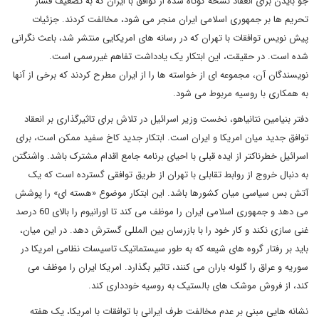
جو بایدن برای انعقاد نسخه کوتاه شده از توافق با ایران که به تضعیف فشار
تحریم ها بر جمهوری اسلامی ایران منجر می شود، مخالفت کردند. جزئیات
پیش نویس توافقات با تهران که در رسانه های امریکایی منتشر شد، باعث نگرانی
شده است. در حقیقت، این ابتکار یک یادداشت تفاهم غیررسمی است.
نویسندگان آن، مجموعه ای از خواسته ها را از ایران مطرح کردند که برخی از آنها
به همکاری با روسیه مربوط می شود.
دفتر بنیامین نتانیاهو، نخست وزیر اسرائیل در تلاش برای تاثیرگذاری بر انعقاد
توافق جدید میان امریکا و ایران است. ابتکار جدید کاخ سفید ممکن است، برای
اسرائیل خطرناکتر از ایده قبلی با احیای برنامه جامع اقدام مشترک باشد. واشنگتن
به دنبال خروج از روابط تقابلی با تهران از طریق توافقی گسترده است که یک
آتش بس سیاسی میان کشورها باشد. این ابتکار موضوع «هسته ای» را پوشش
می دهد و جمهوری اسلامی ایران را موظف می کند تا اورانیوم را بالای 60 درصد
غنی سازی نکند و کار خود را با بازرسان بین المللی گسترش دهد. در این میان،
باید بر رفتار گروه های شیعه که به طور سیستماتیک تاسیسات نظامی امریکا در
سوریه و عراق را گلوله باران می کنند، تاثیر بگذارد. امریکا ایران را موظف می
کند، از فروش موشک های بالستیک به روسیه خودداری کند.
نشانه هایی مبنی بر عدم مخالفت طرف ایرانی با توافقات با امریکا، یک هفته