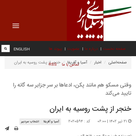
Toggle
vigation
صفحه نخست
درباره ما
عضویت
پیوند ها
ENGLISH
صفحه‌اصلی
اخبار
آسیا و آفریقا
خنجر از پشت روسیه به ایران
تماس با ما
RSS
وقتی مسکو هم مانند پکن، ادعاها بر سر جزایر سه گانه را
تایید می‌کند
خنجر از پشت روسیه به ایران
۲۱ تیر ۱۴۰۲ | ۰۶:۰۰
کد : ۲۰۲۰۵۹۴
آسیا و آفریقا
انتخاب سردبیر
نویسنده خبر:
عبدالرحمن فتح الهی