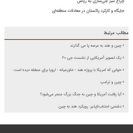
چراغ سبز غنی‌سازی به ریاض
جایگاه و کارکرد پاکستان در معادلات منطقه‌ای
مطالب مرتبط
چین و هند به عرصه پا می گذارند
یک تصویر آمریکایی از نشست جی ۲۰
خوابی که امریکا با پروژه هند - خاورمیانه - اروپا برای منطقه دیده است
چین و ترامپ
آیا رقابت آمریکا و چین به جنگ بزرگ منجر می‌شود؟
دشمنی اجتناب‌ناپذیر: رویکرد هند به چین