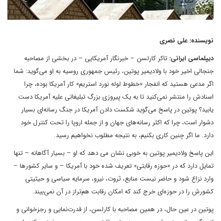
نویسنده: علی نصری
دیپلماسی ایرانی:
تاکر کارلسن – خبرنگار آمریکایی – در بخشی از مصاحبه‌
جنجالی اخیر خود با ولادیمیر پوتین، رئیس جمهوری روسیه به او می‌گوید: شما
اگر مدعی هستید که انفجار «خطوط لوله نورد استریم» کار آمریکا بوده، چرا
اسنادش را منتشر نمی‌کنید تا به یک پیروزی بزرگ تبلیغاتی علیه آمریکا دست
یابید؟ پوتین در پاسخ می‌گوید شکست دادن آمریکا در جنگ رسانه‌ای بسیار
دشوار است، چرا که اکثر رسانه‌های‌ جهان و از جمله اروپا را تحت کنترل خود
دارد. ما اگر چنین کاری بکنیم، به نتیجه مطلوب نخواهیم رسید.
این پاسخ ولادیمیر پوتین به خوبی نشان می دهد که او – بسیار آگاهانه – تنها
تمایل دارد که در «حوزه رقابتی» تعریف شده خود با آمریکا – و سایر کشورها –
وارد نزاع شود و حاضر نیست منابع، ثروت، نیرو، سرمایه‌ سیاسی و حیثیتی
کشورش را در حوزه‌ای خرج کند که امکان رقابت هم‌تراز در آن نمی‌بیند.
پوتین در عین حال، در همین مصاحبه با کارلسن، از قدرت‌نمایی و رجزخوانی و