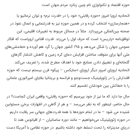
حوزه اقتصاد و تکنولوژی نام چین زبانزد مردم جهان است.‌
اتحادیه اروپا امروز «حوزه رقابتی» خود را در «قدرت نرم» و توان نرماتیو یا
«هنجارسازی» انتخاب کرده و در همین حوزه نیز به قدرتنمایی و اعمال نفوذ در
صحنه بین‌المللی می‌پردازد. مثلاً در مسائل مربوط به تغییرات اقلیمی، این
توافق‌نامه «پاریس» است که حرف اول را می‌زند. قدرت اقناعی اروپاست که افکار
عمومی جهان را شکل می‌دهد و ۱۹۵ کشور جهان را گرد هم آورده و خط‌مشی‌های
ملی آنها برای متوقف ساختن افزایش دمای کره زمین و کاهش انتشار گازهای
گلخانه‌ای و تطبیق دادن صنایع خود با اهداف مطرح شده، را تعریف می‌کند.
اتحادیه اروپای امروز دیگر اروپای «سایکس – پیکو» قرن بیستم نیست که حوزه
اقتدارش را در ژئوپلیتیک جست‌وجو و فرانسه و بریتانیا بقایای امپراتوری عثمانی
را با خط‌کش بین خودشان تقسیم کنند.
حال جا دارد که ما نیز از خود بپرسیم که «حوزه رقابتی» واقعی ایران کجاست؟ در
حال حاضر، اینطور که به نظر می‌رسد – و هر از گاهی در اظهارات برخی مسئولین
شنیده می شود – ما در تمام حوزه‌ها با همه قدرت‌های جهانی سر رقابت داریم.
در حوزه ژئوپلیتیک می‌خواهیم – مانند دوره ساسانیان – از اقیانوس هند تا
دریای مدیترانه را تحت تسلط خود داشته باشیم. در حوزه نظامی با آمریکا دست