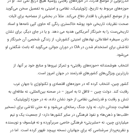
اندرزگویی از موضع قدرت، در حوزه‌های رقابتی روسیه هیچ دریغ نمی کند. او در
حوزه‌های مربوط به تاریخ، ژئوپلیتیک، نظامی و امنیتی به تفصیل سخن می‌گوید
و از موضع کشورش با اقتدار دفاع می‌کند. مثلاً در بخشی از مصاحبه برای اثبات
صحت نظریات تاریخی خود پوشه خاکستری رنگی که حاوی کپی نامه‌ها و اسناد
تاریخی‌ست را به خبرنگار آمریکایی‌ هدیه می دهد.‌ و یا در جای دیگر، برای نشان
دادن سیطره اطلاعاتی نهادهای امنیتی کشورش، از زندگی شخصی آن خبرنگار و
تلاشش برای استخدام شدن در CIA در دوران جوانی می‌گوید که باعث شگفتی او
می‌شود.
انتخاب هوشمندانه «حوزه‌های رقابتی»‌‌ و تمرکز نیروها و منابع خود بر آنها، از
بارزترین ویژگی‌های کشورهای قدرتمند در جهان امروز است.
کشور چین، انتخاب کرده که در حوزه‌های اقتصادی و تکنولوژی با جهان غرب
رقابت کند. دولت چین – لااقل تا به امروز – در صحنه بین‌المللی، نه علاقه‌ای به
تنش و رقابت و قدرتنمایی نظامی از خود نشان داده، نه در حوزه ژئوپلیتیک
فعالیت چندانی دارد، نه وارد جنگ‌ رسانه‌ای می‌شود و نه حتی تلاشی برای تسخیر
«قلب‌ها و ذهن‌ها» و نفوذ فرهنگی در سایر کشورها دارد؛ از جمعیت یک و نیم
میلیاردی چین، نه «سلبریتی» فرهنگی خاصی سربرآورده و نه فیلسوف و نویسنده
و نظریه‌پرداز سرشناسی که برای جهانیان نسخه بپیچد ظهور کرده است. اما در