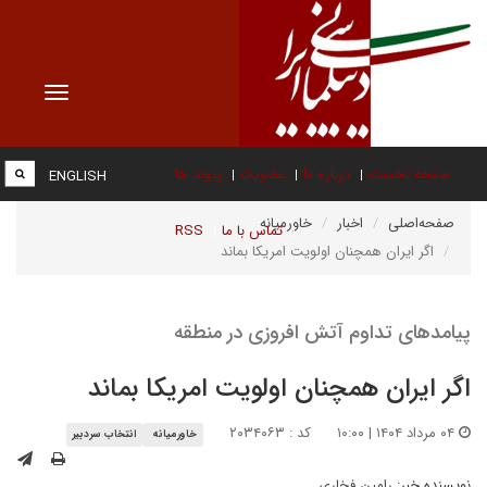
Toggle
vigation
صفحه نخست
درباره ما
عضویت
پیوند ها
ENGLISH
صفحه‌اصلی
اخبار
خاورمیانه
تماس با ما
RSS
اگر ایران همچنان اولویت امریکا بماند
پیامدهای تداوم آتش افروزی در منطقه
اگر ایران همچنان اولویت امریکا بماند
۰۴ مرداد ۱۴۰۴ | ۱۰:۰۰
کد : ۲۰۳۴۰۶۳
خاورمیانه
انتخاب سردبیر
نویسنده خبر:
رامین فخاری