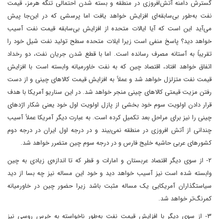
گسترش دامنه آتش‌افروزی در منطقه و بسته شدن احتمالی تنگه هرمز، قیمت
نفت به‌طور بی‌سابقه‌ای افزایش خواهد یافت اما پرسشی که در این‌جا پیش
می‌آید این است که آیا ایالات متحده از افزایش بی‌سابقه قیمت نفت آسیب
خواهد دید؟ پاسخ منفی است زیرا ایلات متحده سطح تولید نفت شیل خود را
تقریباً به آستانه مصرف رسانده است. اما با قطع شدن جریان نفت، دو رخداد
اتفاق خواهد افتاد، اقتصاد چین که به نفت خاورمیانه وابسته است با افزایش
قیمت نفت متزلزل خواهد شد و عملاً به افزایش قیمت کالاهای چینی و از دست
رفتن مزیت قیمتی کالاهای چینی منجر خواهد شد. در این سناریو آمریکا با هدف
قرار دادن اولویت سوم خود بخشی از پازل اولویت اول خود یعنی شکار اژدهای
چینی را نیز برای مراحل بعد تکمیل کرده است. به عبارت دیگر آمریکا عملاً آسیب
چندانی از آتش افروزی در منطقه نمی‌بیند و در درجه اول ایران در درجه دوم
کشورهای عربی حاشیه خلیج فارس و در درجه سوم چین متضرر خواهد شد.
۲- از سوی دیگر اقتصاد عربستان و امارات و قطر که تا اندازه‌ی زیادی به چین
وابسته شده است نیز آسیب خواهد دید و خود این مساله نیز چه بسا از دید
سیاستگذاران آمریکایی یک مساله مثبت باشد زیرا حضور چین در خاورمیانه
کمرنگ‌تر خواهد شد.
۳- از سوی دیگر با افزایش قیمت نفت به‌طور ناخواسته به خرس روسی نیز