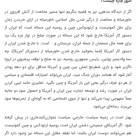
امروز چاره چیست؟
اگر از دیدگاه مذهبی نیز به قضیه بنگریم تنها مسیر ممانعت از آتش افرزوی در
خاورمیانه و ممانعت از درگیر شدن ملل اسلامی خاورمیانه در ازای خریدن زمان
برای ملل کمونیست و ارتودوکس چین و روسیه این مساله است که ایران از
دستور کار آمریکا خارج شود که این مساله در صورت صلح در نوار غزه یک برد
برای همه ملل مسلمان از جمله ایران، عربستان و... است. با خارج شدن ایران از
دستور کار آمریکا (شما بخوانید خارج شدن خاورمیانه از دستورکار آمریکا)، چه
بسا ولادیمیر پوتین، رئیس جمهوری روسیه، نیز به صلح و توقف پیشروی در اروپا
ناگزیر شود و بازی شطرنج اصلی بین چین و آمریکا حداقل برای دو دهه زودتر
آغاز شود که همانند دوران جنگ سرد، ایران می‌تواند امتیازات اقتصادی و سیاسی
از هر دو طرف درگیر یعنی این بار آمریکا و چین بگیرد. تعابیری مانند لیبی کردن
ایران در صورت رشد و توسعه تجارت بین ایران و آمریکا و حصول سود دو جانبه
عملاً مفهومی پیدا نمی‌کند و تنها از سوی اشخاصی که به گونه‌ای از تحریم‌ها سود
می‌برند رسانه‌ای می‌شود.
بهتر است در زمینه سیاست خارجی سیاست متوازن‌کننده‌تری در پیش گرفته
شود. اگر آمریکای مسیحی دشمن ایران است روسیه ارتودکس و چین کمونیست
هم نمی‌توانند دوست ایران باشند؛ اما نقطه مقابل این مساله نیز وجود دارد اگر