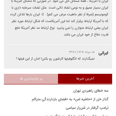
ایران با آمریکا ، همه مسائل حل می شود. در صورتی که مشکل امریکا با
ایران بسیار عمیق و به نوعی تضاد ذاتی است. مثل تضات سرمایه داری با
کومونیسم (صرفا از نظر ماهیت عرض می کنم) . 2- ایران بارها تلاش کرده
که با آمریکا ارتباط برقرار کند اما این آمریکاست که شکل ارتباط مورد نظر
ایران یعنی ارتباط متوازن را نمی پذیرد. نوع ارتباط مد نظر آمریکا خلع
قدرت دفاع از خود ایران می باشد.
ایرانی
۰۵ مرداد ۱۴۰۴ | ۲۳:۴۸
نمیگدارند که انگلوفیلها کارشون رو بکنن! امان از این فیلها !
آخرین خبرها
پر بازدیدترین ها
سه خطای راهبردی تهران
گذار خزر از «حاشیه امن» به «فضای بازدارندگی متراکم
ترامپ گرفتار در شن‌زار سیاسی