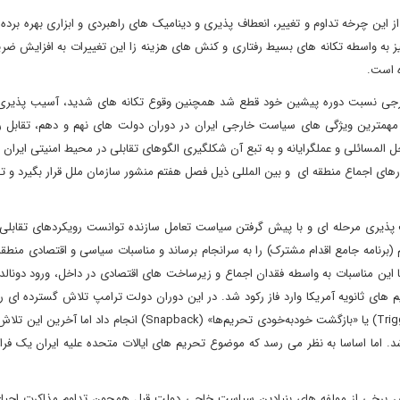
ین چرخه تداوم و تغییر، انعطاف پذیری و دینامیک های راهبردی و ابزاری بهره برده 
 نیز به واسطه تکانه های بسیط رفتاری و کنش های هزینه زا این تغییرات به افزایش 
ه است.
خارجی نسبت دوره پیشین خود قطع شد همچنین وقوع تکانه های شدید، آسیب پذیری
 مهمترین ویژگی های سیاست خارجی ایران در دوران دولت های نهم و دهم، تقابل ر
المسائلی و عملگرایانه و به تبع آن شکلگیری الگوهای تقابلی در محیط امنیتی ایران بو
ارهای اجماع منطقه ای و بین المللی ذیل فصل هفتم منشور سازمان ملل قرار بگیرد و 
 پذیری مرحله ای و با پیش گرفتن سیاست تعامل سازنده توانست رویکردهای تقابلی
 (برنامه جامع اقدام مشترک) را به سرانجام برساند و مناسبات سیاسی و اقتصادی منطقه
تا حدودی احیا کند اما این مناسبات به واسطه فقدان اجماع و زیرساخت های اقتصادی در داخل، ورود دونا
م های ثانویه آمریکا وارد فاز رکود شد. در این دوران دولت ترامپ تلاش گسترده ای 
بین المللی برای بهره برداری از «مکانیسم ماشه» (Trigger Mechanism) یا «بازگشت خود‌به‌خودی تحریم‌ها» (Snapback) ان
1399) نیز با شکست روبه رو شد. اما اساسا به نظر می رسد که موضوع تحریم های ایالات متحده علیه ایران یک ف
زدهم در سال 1400 خورشیدی و پذیرش برخی از مولفه های بنیادین سیاست خاجی دولت قبل همچون تداوم مذاکرت اح