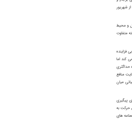
از شهریور
لل و محیط
گذشته شده، بازگشتی به دهه 80 و 90 خورشیدی و البته متفاوت
ی فزاینده
ی کند اما
ه حداگثری
ایت منافع
اتی میان
ی پیگیری
ل حرکت به
نامه های