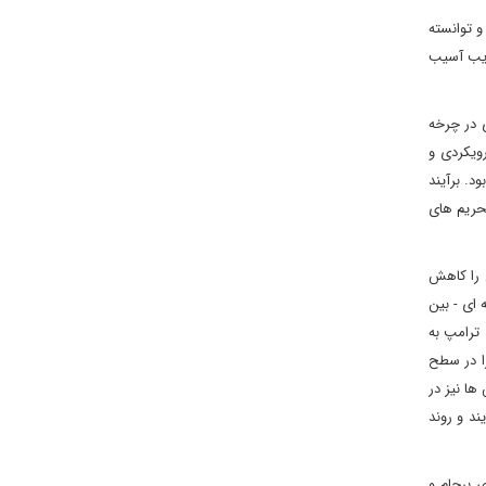
و توانسته
ضریب آسیب
 در چرخه
ویکردی و
د. برآیند
تحریم های
 را کاهش
 ای - بین
لد ترامپ به
را در سطح
جام داد اما آخرین این تلاش ها نیز در
رایند و روند
یای برجام و