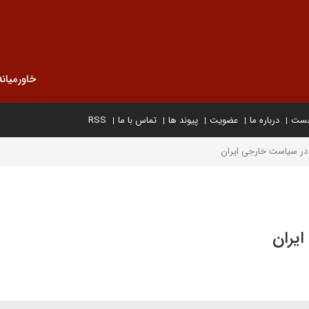
خاورمیانه
خست
درباره ما
عضویت
پیوند ها
تماس با ما
RSS
ر سیاست خارجی ایران
یران