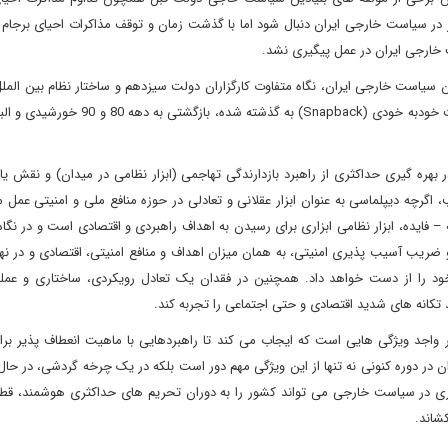
 در سیاست خارجی ایران دنبال شود اما با گذشت زمان و توقف مذاکرات احیای برجام 
 سیاست خارجی ایران، نگاه متفاوت کارگزاران دولت سیزدهم و ساختار نظام بین الم
پیرامونی ایران دارد، سیاست خارجی ایران وارد چرخه ای از بازگشت خودبه خودی (Snapback) به 
ره گیری حداکثری از راهبرد بازدارندگی تهاجمی (ابزار نظامی در میدان) و نقش یاب
 اگرچه دیپلماسی به عنوان ابزار عقلانی و تعادلی در حوزه منافع ملی و امنیتی عمل م
 فایده، ابزار نظامی ابزاری برای رسیدن به اهداف راهبردی و اقتصادی است و در نگا
ل و ضریب آسیب پذیری امنیتی، به همان میزان اهداف و منافع امنیتی، اقتصادی و در نه
 خود را از دست خواهد داد. همچنین در فقدان یک تعادل رویکردی، ساختاری و عملی
 تکانه های شدید اقتصادی و حتی اجتماعی را تجربه کند.
اجد ویژگی هایی است که ایجاب می کند تا راهبردهایی با ماهیت انعطاف پذیر برا
 در دوره کنونی نه تنها از این ویژگی مهم دور است بلکه در یک چرخه گردشی، در حا
 در سیاست خارجی می تواند کشور را به دوران تحریم های حداکثری هوشمند، قطع
شاند.