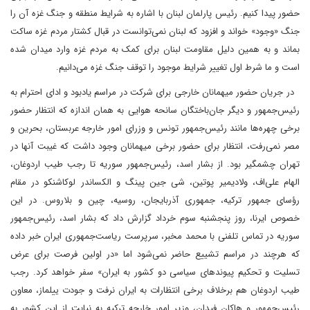
حضور پیدا کنیم. رئیس پارلمان لبنان با اشاره به شرایط منطقه و جنگ غزه آن را
جنگ «وجود» خواند و افزود که لبنان نمی‌توانست در قبال کشتار مردم غزه ساکت
بماند و به همین دلیل مقاومت لبنان برای کمک به مردم غزه وارد میدان شده
است و ما شرط اول تغییر شرایط موجود را توقف جنگ غزه می‌دانیم.
در جریان حضور میهمانان خارجی برای شرکت در مراسم یادبود و ادای احترام به
رئیس‌جمهور و دیگر جان‌باختگان سانحه هوایی به همان اندازه که انتظار حضور
برخی چهره‌ها مانند رئیس‌جمهور تونس و وزرای امور خارجه عربستان، بحرین و
مصر نمی‌رفت، انتظار برای حضور برخی میهمانان وجود داشت که غیبت آنها در
تهران چشمگیر بود. از بشار اسد، رئیس‌جمهور سوریه تا رجب طیب اردوغان،
الهام علی‌اف، ولادیمیر پوتین، شی جین پینگ و الکساندر لوکاشنکو در مقام
رؤسای جمهور ترکیه، جمهوری آذربایجان، روسیه، چین و بلاروس. در این
خصوص ایرنا، روز پنجشنبه سوم خرداد گزارش داد که بشار اسد،‌ رئیس‌جمهور
سوریه در تماس تلفنی با محمد مخبر، سرپرست ریاست‌جمهوری ایران خبر داده
که هرچند در مراسم تشییع حاضر نمی‌شود اما «در اولین فرصت برای عرض
تسلیت و تحکیم پیوندهای سیاسی دو کشور به ایران» سفر خواهد کرد. رجب
طیب اردوغان هم برخلاف برخی انتظارات به ایران نرفت و جودت ییلماز، معاون
رئیس‌جمهور و هاکان فیدان، وزیر امور خارجه ترکیه به نیابت از این کشور به