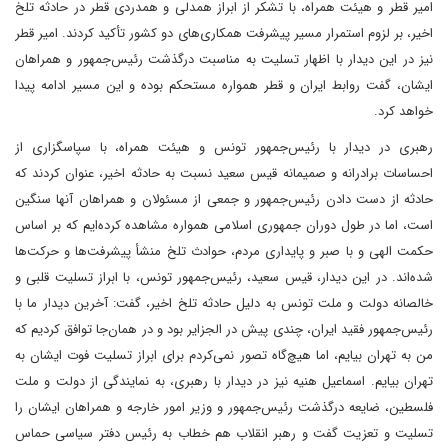
امیر قطر و هیئت همراه، با تشکر از ابراز همدلی و همدردی قطر در حادثه تلخ
اخیر، بر لزوم استمرار مسیر پیشرفت همکاری‌های دو کشور تأکید کردند. امیر قطر
نیز در این دیدار با اظهار تسلیت به مناسبت درگذشت رئیس‌جمهور و همراهان
ایشان، گفت ‌روابط ایران و قطر همواره مستحکم بوده و این مسیر ادامه پیدا
خواهد کرد.
رهبری در دیدار با رئیس‌جمهور تونس و هیئت همراه، با سپاسگزاری از
احساسات برادرانه و صمیمانه قیس سعید‌ نسبت به حادثه اخیر، عنوان کردند که
حادثه از دست دادن رئیس‌جمهور و جمعی از مسئولان و همراهان آنها‌ سنگین
است، اما در طول دوران جمهوری اسلامی همواره مشاهده کرده‌ایم که بر اساس
حکمت الهی و با صبر و پایداری مردم، حوادث تلخ منشأ پیشرفت‌ها و حرکت‌ها
شده‌اند. در این دیدار، قیس سعید، رئیس‌جمهور تونس، با ابراز تسلیت قلبی و
خالصانه دولت و ملت تونس به دلیل حادثه تلخ اخیر، گفت: آخرین دیدار ما با
رئیس‌جمهور فقید ایران، چندی پیش در الجزایر بود و در همان‌جا توافق کردیم که
من به تهران بیایم، اما هیچ‌گاه تصور نمی‌کردم ‌برای ابراز تسلیت فوت ایشان به
تهران بیایم. اسماعیل هنیه نیز در دیدار با رهبری، به نمایندگی از دولت و ملت
فلسطین، ضایعه درگذشت رئیس‌جمهور و وزیر امور خارجه و همراهان ایشان را
تسلیت و تعزیت گفت و رهبر انقلاب هم خطاب به رئیس دفتر سیاسی حماس