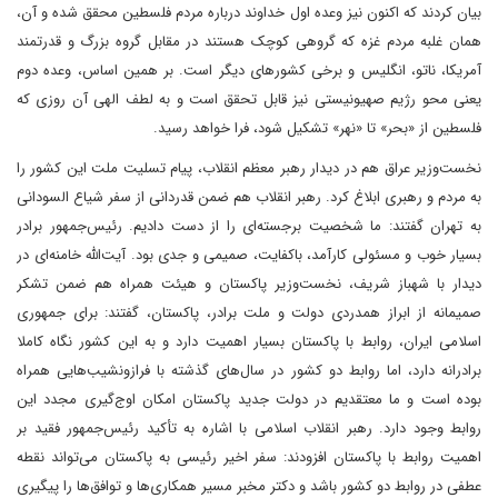
بیان کردند که اکنون نیز وعده اول خداوند درباره مردم فلسطین محقق شده و آن،
همان غلبه مردم غزه که گروهی کوچک هستند در مقابل گروه بزرگ و قدرتمند
آمریکا، ناتو، انگلیس و برخی کشورهای دیگر است. بر همین اساس، وعده دوم
یعنی محو رژیم صهیونیستی نیز قابل تحقق است و به لطف الهی آن روزی که
فلسطین از «بحر» تا «نهر» تشکیل شود، فرا خواهد رسید.
نخست‌وزیر عراق هم در دیدار رهبر معظم انقلاب، پیام تسلیت ملت این کشور را
به مردم و رهبری ابلاغ کرد. رهبر انقلاب هم ضمن قدردانی از سفر ‌شیاع السودانی‌
به تهران گفتند: ما شخصیت برجسته‌ای را از دست دادیم. رئیس‌جمهور برادر
بسیار خوب و مسئولی کارآمد، با‌کفایت، صمیمی و جدی بود. آیت‌الله خامنه‌ای در
دیدار با شهباز شریف، نخست‌وزیر پاکستان و هیئت همراه هم ضمن تشکر
صمیمانه از ابراز همدردی دولت و ملت برادر، پاکستان، گفتند: برای جمهوری
اسلامی ایران، روابط با پاکستان بسیار اهمیت دارد و به این کشور نگاه کاملا
برادرانه دارد، اما روابط دو کشور در سال‌های گذشته با فراز‌و‌نشیب‌هایی همراه
بوده است و ما معتقدیم در دولت جدید پاکستان امکان اوج‌گیری مجدد این
روابط وجود دارد. رهبر انقلاب اسلامی با اشاره به تأکید رئیس‌جمهور فقید بر
اهمیت روابط با پاکستان افزودند: سفر اخیر رئیسی به پاکستان می‌تواند نقطه
عطفی در روابط دو کشور باشد و دکتر مخبر مسیر همکاری‌ها و توافق‌ها را پیگیری