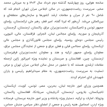
سانحه هوایی، روز چهارشنبه گذشته دوم خرداد سال ۱۴۰۳ و به میزبانی محمد
مخبر، سرپرست ریاست‌جمهوری، در سالن اجلاس سران تهران انجام شد که
شامل ۹۰ نفر از سران و مقامات ارشد کشورها و سازمان‌های منطقه‌ای و
بین‌المللی می‌شد. آن‌طور که ایرنا گفته، امیر قطر، رهبر ملی ترکمنستان، رؤسای
جمهور تونس و تاجیکستان، نخست‌وزیران عراق، پاکستان، ارمنستان، گرجستان،
آذربایجان و سوریه، رؤسای مجالس لبنان، الجزایر، قزاقستان، مالی، اتیوپی،
رئیس مجلس دومای روسیه، رؤسای مجلس قانون‌گذاری و مجلس عالی
ازبکستان، رؤسای مجالس قبلی و فعلی عراق و جمعی از نمایندگان مجلس عراق،
معاونان رؤسای جمهور ترکیه و هند و معاونان نخست‌وزیران قرقیزستان،
ارمنستان، چین، افغانستان و صربستان و نماینده ویژه امپراتور ژاپن از‌جمله
مقامات ارشدی هستند که با حضور در محل سالن اجلاس سران تهران و عرض
تسلیت به سرپرست ریاست‌جمهوری، به مقام سیدابراهیم رئیسی و یاران
شهیدش ادای احترام کردند.
همچنین وزرای امور خارجه لبنان، بحرین، مصر، تونس، کویت، ازبکستان،
تاجیکستان، بلاروس، ارمنستان، آذربایجان، سریلانکا، افغانستان، پاکستان،
ونزوئلا، امارات و ترکیه، دستیار ویژه پادشاه و وزیر امور خارجه عربستان، فرستاده
ویژه اردن، اسماعیل هنیه رئیس و جمعی از اعضای دفتر سیاسی جنبش حماس،