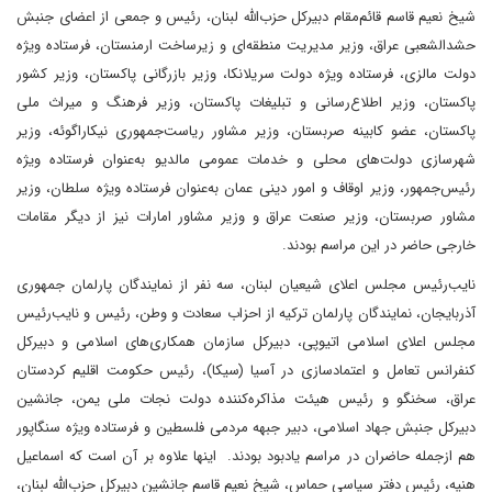
شیخ نعیم قاسم قائم‌مقام دبیر‌کل حزب‌الله لبنان، رئیس و جمعی از اعضای جنبش
حشدالشعبی عراق، وزیر مدیریت منطقه‌ای و زیرساخت ارمنستان، فرستاده ویژه
دولت مالزی، فرستاده ویژه دولت سریلانکا، وزیر بازرگانی پاکستان، وزیر کشور
پاکستان، وزیر اطلاع‌رسانی و تبلیغات پاکستان، وزیر فرهنگ و میراث ملی
پاکستان، عضو کابینه صربستان، وزیر مشاور ریاست‌جمهوری نیکاراگوئه، وزیر
شهرسازی دولت‌های محلی و خدمات عمومی مالدیو به‌عنوان فرستاده ویژه
رئیس‌جمهور، وزیر اوقاف و امور دینی عمان به‌عنوان فرستاده ویژه سلطان، وزیر
مشاور صربستان، وزیر صنعت عراق و وزیر مشاور امارات نیز از دیگر مقامات
خارجی حاضر در این مراسم بودند.
نایب‌رئیس مجلس اعلای شیعیان لبنان، سه نفر از نمایندگان پارلمان جمهوری
آذربایجان، نمایندگان پارلمان ترکیه از احزاب سعادت و وطن، رئیس و نایب‌رئیس
مجلس اعلای اسلامی اتیوپی، دبیرکل سازمان همکاری‌های اسلامی و دبیرکل
کنفرانس تعامل و اعتمادسازی در آسیا (سیکا)، رئیس حکومت اقلیم کردستان
عراق، سخنگو و رئیس هیئت مذاکره‌کننده دولت نجات ملی یمن، جانشین
دبیرکل جنبش جهاد اسلامی، دبیر جبهه مردمی فلسطین و فرستاده ویژه سنگاپور
هم از‌جمله حاضران در مراسم یادبود بودند. اینها علاوه بر آن است که اسماعیل
هنیه، رئیس دفتر سیاسی‌ حماس، شیخ نعیم قاسم‌ جانشین دبیرکل حزب‌الله لبنان،