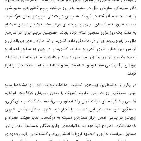
دفتر نمایندگی سازمان ملل در مشهد هم روز دوشنبه پرچم کشورهای متبوعشان
را به حالت نیمه‌افراشته در آوردند. همچنین دولت‌های سوریه و لبنان هرکدام به
مدت سه روز، تاجیکستان دو روز و دولت‌های عراق، هند، ترکیه، پاکستان هرکدام
به مدت یک روز عزای عمومی اعلام کرده بودند. همچنین پرچم ایران در سازمان
ملل در ژنو و پرچم ایران در نمایندگی دائم کشورمان نزد سازمان‌های بین‌المللی و
آژانس بین‌المللی انرژی اتمی و سفارت کشورمان در وین به منظور احترام و
یادبود رئیس‌جمهوری و وزیر امور خارجه و همراهانش نیمه‌افراشته شد. مقامات
اروپایی و آمریکایی هم با وجود تمام فشارها و انتقادات، پیام تسلیت خود را ابراز
کردند.
در یکی از جالب‌ترین پیام‌های تسلیت، مقامات دولت بایدن و مشخصا متیو
میلر، سخنگوی وزارت امور خارجه آمریکا، با صدور بیانیه‌ای درگذشت ابراهیم
رئیسی و دیگر اعضای دولت ایران را «به طور رسمی» تسلیت گفتند و جان کربی،
سخنگوی کاخ سفید نیز این تسلیت را تکرار کرد. شارل میشل، رئیس شورای
اروپایی در پیامی ضمن ابراز همدردی نسبت به درگذشت سایر هیئت همراه و
خدمه بالگرد، تصریح کرد «به یاد خانواده‌های جان‌باختگان هستیم». بعد از آن،
مسئول سیاست خارجی اتحادیه اروپا با انتشار پیامی کشته‌شدن رئیس‌جمهوری