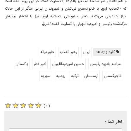
و همراهانش «در سانحه غم‌انگیز بالگرد» را تسلیت گفت. در این پیام آمده است
که «اتحادیه اروپا با خانواده‌های قربانیان و شهروندان ایرانی متأثر از این حادثه
ابراز همدردی می‌کند». دفتر مطبوعاتی اتحادیه اروپا نیز با انتشار بیانیه‌ای
درگذشت رئیسی و امیرعبداللهیان را تسلیت گفت./شرق
کلید واژه ها:
ایران
رهبر انقلاب
خاورمیانه
مراسم یادبود رئیسی
حسین امیرعبداللهیان
امیر قطر
پاکستان
تاجیکستان
ارمنستان
ترکیه
روسیه
سوریه
( ۱ )
نظر شما :