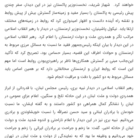
خواهند کرد. شهباز شریف، نخست‌وزیر پاکستان نیز در این دیدار، سفر چندی
پیش رئیسی به پاکستان را بسیار مفید و زمینه‌ساز گسترش بیش از پیش روابط
و نقشه راه آینده دانست و اظهار امیدواری کرد که روابط در زمینه‌های مختلف
ارتقا یابد. نیکول پاشینیان، نخست‌وزیر ارمنستان، در دیدار با رهبر انقلاب اسلامی
مراتب تأثر و همدردی ملت و دولت ارمنستان را اعلام کرد. رهبر انقلاب اسلامی
در این دیدار با بیان اینکه رئیس‌جمهور فقید ما نسبت به مسائل مرزی مربوط به
ارمنستان و حوادث اطراف این قضیه، بسیار حساس بود، تصریح کرد که تأکید
این‌جانب مبنی بر گسترش همکاری‌ها ناظر بر راهبردی‌بودن روابط است اما مهم
این است که روابط ایران و ارمنستان مخالفانی دارد که بر همین اساس باید
مسائل مربوط به دو کشور با دقت و مراقبت انجام شود.
رهبر انقلاب اسلامی در دیدار نبیه بری، رئیس مجلس لبنان، با قدردانی از ابراز
همدردی دولت و ملت لبنان در این حادثه تلخ و سنگین، اعلام عزای عمومی در
لبنان را نشانگر کمال همراهی دو کشور داستند و به گفته ایشان، ما نسبتِ
خودمان با برادران لبنانی و سید حسن نصرالله را نسبت خویشاوندی و برادری
می‌دانیم. نبیه بری نیز در این دیدار با اعلام ناراحتی و اندوه شدید ملت و دولت
لبنان از حادثه اخیر، گفت: ما زخم و جراحت بر برادران ایرانی را زخم و جراحت
خود می‌دانیم و وظیفه ما بود که به نمایندگی از دولت و ملت لبنان در تهران