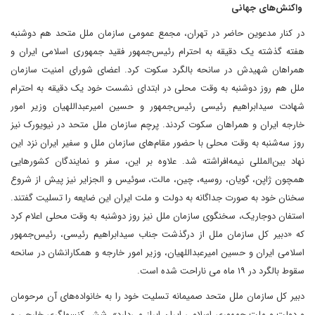
واکنش‌های جهانی
در کنار مدعوین حاضر در تهران، مجمع عمومی سازمان ملل متحد هم دوشنبه
هفته گذشته یک دقیقه به احترام رئیس‌جمهور فقید جمهوری اسلامی ایران و
همراهان شهیدش در سانحه بالگرد سکوت کرد. اعضای شورای امنیت سازمان
ملل هم روز دوشنبه به وقت محلی در ابتدای نشست خود یک دقیقه به احترام
شهادت سیدابراهیم رئیسی رئیس‌جمهور و حسین امیرعبداللهیان وزیر امور
خارجه ایران و همراهان سکوت کردند. پرچم سازمان ملل متحد در نیویورک نیز
روز سه‌شنبه به وقت محلی با حضور مقام‌های سازمان ملل و سفیر ایران نزد این
نهاد بین‌المللی نیمه‌افراشته شد. علاوه بر این، سفر و نمایندگان کشورهایی
همچون ژاپن، گویان، روسیه، چین، مالت، سوئیس و الجزایر نیز پیش از شروع
سخنان خود به صورت جداگانه به دولت و ملت ایران این ضایعه را تسلیت گفتند.
استفان دوجاریک، سخنگوی سازمان ملل نیز روز دوشنبه به وقت محلی اعلام کرد
که «دبیر کل سازمان ملل از درگذشت جناب سیدابراهیم رئیسی، رئیس‌جمهور
اسلامی ایران و حسین امیرعبداللهیان، وزیر امور خارجه و همکارانشان در سانحه
سقوط بالگرد در ۱۹ ماه می ناراحت شده است.
دبیر کل سازمان ملل متحد صمیمانه تسلیت خود را به خانواده‌های آن مرحومان
و دولت و ملت جمهوری اسلامی ایران ابراز می‌دارد». شش کنسولگری خارجی و