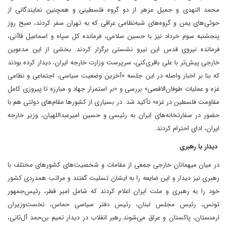
محمد النهدی و جمیل مزهر از دو گروه فلسطینی و همچنین نمایندگانی از
حوثی‌های یمن و گروه‌های شبه‌نظامی عراقی که به تهران سفر کردند، صبح روز
پنجشنبه سوم خرداد نیز با حسین سلامی، فرمانده کل سپاه و اسماعیل قاآنی،
فرمانده نیروی قدس این نیرو نشستی برگزار کردند. بخشی از این مدعوین
خارجی پیش‌تر با علی باقری‌کنی، سرپرست وزارت خارجه ایران، دیدار کرده بودند
که بنا بر اخبار واصله در این جلسه «آخرین وضعیت سیاسی، اجتماعی و نظامی
غزه و عملیات طوفان‌‌الاقصی» بررسی و «بر استمرار جهاد و مبارزه تا پیروزی کامل
مقاومت فلسطین در غزه» تأکید شد. در بسیاری از کشورها مقام‌های دولتی هم با
حضور در سفارتخانه‌های ایران به رئیسی و حسین امیرعبداللهیان، وزیر خارجه
ایران، ادای احترام کردند.
دیدار با رهبری
در میان میهمانان خارجی جمعی از مقامات و شخصیت‌های کشورهای مختلف با
رهبری نیز دیدار و این ضایعه را به ایشان تسلیت گفتند و مراتب همدردی کشور
خود را به رهبری و ملت ایران اعلام کردند که شامل امیر قطر، رئیس‌جمهور
تونس، رئیس مجلس لبنان، رئیس دفتر سیاسی حماس، نخست‌وزیران
ارمنستان، پاکستان و عراق می‌شوند.رهبر انقلاب در دیدار ‌تمیم بن‌حمد آل‌ثانی،