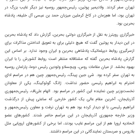
تهران سفر کردند. ولادیمیر پوتین، رئیس‌جمهور روسیه نیز دیگر غایب بزرگ در
تهران بود، اما هم‌زمان در کاخ کرملین میزبان حمد بن عیسی آل خلیفه،‌ پادشاه
بحرین بود.
خبرگزاری رویترز به نقل از خبرگزاری دولتی بحرین،‌ گزارش داد که پادشاه بحرین
در این دیدار به پوتین گفت که هیچ دلیلی برای به تعویق انداختن مذاکرات برای
ازسرگیری روابط دیپلماتیک پادشاهی بحرین و ایران وجود ندارد. بر اساس این
گزارش پادشاه بحرین گفته که مشتاقانه منتظر است روابط کشورش را با ایران
بهبود بخشد. از میان مقامات روس،‌ ویچسلاو ولودین رئیس دوما، پارلمان روسیه
به تهران سفر کرده بود. شی جین پینگ، رئیس‌جمهور چین هم در مراسم ادای
احترام به ابراهیم رئیسی حضور نداشت. ژانگ گوئوکینگ، یکی از معاونان
نخست‌وزیر چین نماینده این کشور در مراسم بود. الهام علی‌اف، رئیس‌جمهوری
آذربایجان، آخرین مقام عالی یک کشور خارجی که ساعتی پیش از درگذشت
ابراهیم رئیسی با او دیدار کرده بود هم به تهران نرفت و معاون رئیس‌جمهور و
وزیر خارجه جمهوری آذربایجان در این مراسم حاضر شدند. کشورهای عضو
اتحادیه اروپا هم از این مراسم غایب بودند، اما برخی از کشورهای اروپایی مثل
بلاروس و صربستان نمایندگانی در این مراسم داشتند.