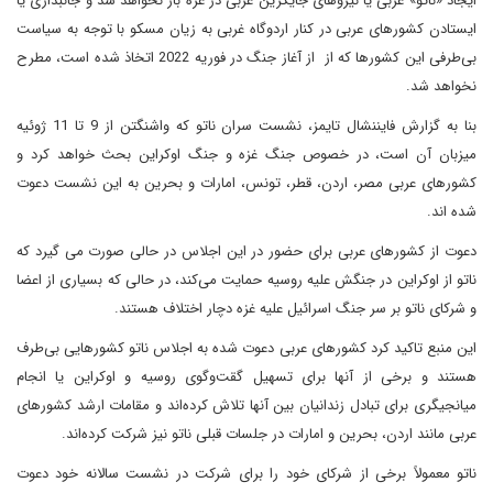
ایجاد «ناتو» عربی یا نیروهای جایگزین عربی در غزه باز نخواهد شد و جانبداری یا
ایستادن کشورهای عربی در کنار اردوگاه غربی به زیان مسکو با توجه به سیاست
بی‌طرفی این کشورها که از از آغاز جنگ در فوریه 2022 اتخاذ شده است، مطرح
نخواهد شد.
بنا به گزارش فایننشال تایمز، نشست سران ناتو که واشنگتن از 9 تا 11 ژوئیه
میزبان آن است، در خصوص جنگ غزه و جنگ اوکراین بحث خواهد کرد و
کشورهای عربی مصر، اردن، قطر، تونس، امارات و بحرین به این نشست دعوت
شده اند.
دعوت از کشورهای عربی برای حضور در این اجلاس در حالی صورت می گیرد که
ناتو از اوکراین در جنگش علیه روسیه حمایت می‌کند، در حالی که بسیاری از اعضا
و شرکای ناتو بر سر جنگ اسرائیل علیه غزه دچار اختلاف هستند.
این منبع تاکید کرد کشورهای عربی دعوت شده به اجلاس ناتو کشورهایی بی‌طرف
هستند و برخی از آنها برای تسهیل گقت‌وگوی روسیه و اوکراین یا انجام
میانجیگری برای تبادل زندانیان بین آنها تلاش کرده‌اند و مقامات ارشد کشورهای
عربی مانند اردن، بحرین و امارات در جلسات قبلی ناتو نیز شرکت کرده‌اند.
ناتو معمولاً برخی از شرکای خود را برای شرکت در نشست سالانه خود دعوت