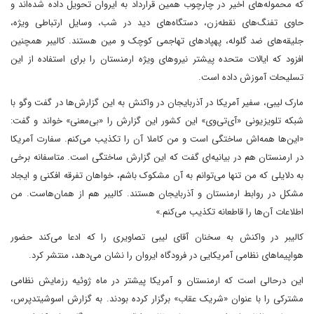
که محموله‌های اخیر در چارچوب همین قرارداد به ایروان تحویل داده شده‌اند و
حاوی تفنگ‌های نقطه‌زن، دستگاه‌های دید در شب، وسایل ارتباطی ویژه،
جلیقه‌های ضد گلوله، پهپاد‌های تهاجمی کوچک و مین هستند. کالیبر همچنین
افزود که ایالات متحده پیشتر نیروهای ویژه ارمنستان را برای استفاده از این
تسلیحات آموزش داده است.
مارک لیبی، سفیر آمریکا در آذربایجان در واکنش به این گزارش‌ها در گفت وگو با
شبکه تلویزیونی «آی‌تی‌وی» این کشور این گزارش را «بی‌معنی» خواند و گفت:
«این‌ها همه‌اش ساختگی است و من کاملا آن را تکذیب می‌کنم. سفارت آمریکا
در ارمنستان هم در بیانیه‌ای گفت که این گزارش ساختگی است. متاسفانه برخی
به دلایلی که من تنها می‌توانم به آن مشکوک باشم، خواهان تفرقه‌ افکنی و ایجاد
مشکل در روابط ارمنستان و آذربایجان هستند. کالیبر هم از همان‌هاست. من
اطلاعات آن‌ها را قاطعانه تکذیب می‌کنم.»
کالیبر در واکنش به سخنان آقای لیبی تصاویری را که ادعا می‌کند حضور
هواپیماهای نظامی آمریکایی در فرودگاه ایروان را نشان می‌دهد، منتشر کرد.
این درحالی است که ارمنستان و آمریکا پیشتر در ماه ژوئیه رزمایش نظامی
مشترکی را با عنوان «شریک عقاب» برگزار کرده بودند. به گزارش اسوشیتدپرس،