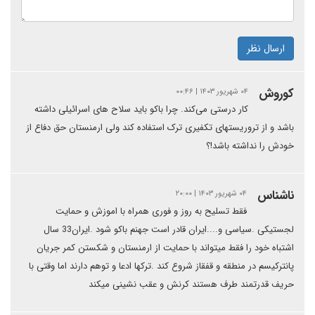
ارسال نظر
کوروش
۰۴ شهریور ۱۴۰۳ | ۰۰:۴۶
کار درستی می‌کند. چرا باکو باید سلاح های اسرائیلی داشته
باشد و از تروریستهای تکفیری ترک استفاده کند ولی ارمنستان حق دفاع از
خودش را نداشته باشد!؟
ناشناس
۰۴ شهریور ۱۴۰۳ | ۲۰:۰۰
فقط تسلیح به روز و فوری همراه با اموزش و حمایت
لجستیکی .سیاسی و....ایران قادر است جهنم باکو شود .ایران33 سال
اشتباه خود را فقط میتواند با حمایت از ارمنستان و شکستن کمر جریان
پانترکیسم در منطقه و قفقاز شروع کند .ترکها ادعا و توهم دارند اما وقتی با
حریف قدرتمند طرف هستند کرنش و عقب نشینی میکند