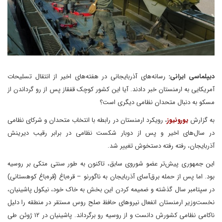
دیپلماسی ایرانی:
رسانه‌های آذربایجانی در هفته‌های اخیر از انتقال تسلیحات
آمریکایی به ارمنستان خبر دادند. آیا این کشور کوچک قفقاز پس از رو گرداندن از
مسکو به دنبال متحدان نظامی دیگری است؟
به گزارش
یورونیوز
، رویکرد ارمنستان در رابطه با انتخاب متحدان و شرکای نظامی
در سال‌های اخیر و پس از دوبار شکست نظامی در برابر رقیب دیرینش
آذربایجان، رفته رفته دستخوش تغییر شد.
این جمهوری پیش‌تر عضو شوروی سابق، تاکنون به طور سنتی متکی بر روسیه
بود. اما پس از حمله برق‌آسای آذربایجان به ناگورنو – قره‌باغ (قره‌باغ کوهستانی)
در سپتامبر سال گذشته و ضمیمه کردن این بخش به خاک خود، نیکول پاشینیان،
نخست‌وزیر ارمنستان انفعال نیروهای حافظ صلح روس مستقر در منطقه را دلیل
ناکامی نظامی کشورش دانست و از روسیه رو برگرداند. پاشینیان در ۱۲ ژوئن طی