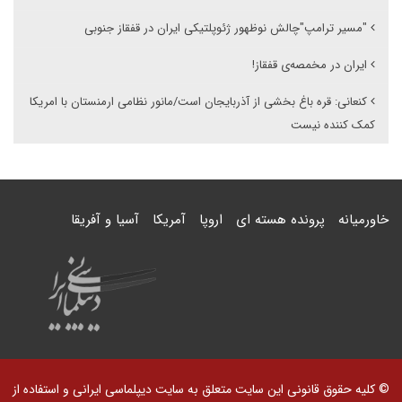
"مسیر ترامپ"چالش نوظهور ژئوپلتیکی ایران در قفقاز جنوبی
ایران در مخمصەی قفقاز!
کنعانی: قره باغ بخشی از آذربایجان است/مانور نظامی ارمنستان با امریکا
کمک کننده نیست
خاورمیانه
پرونده هسته ای
اروپا
آمریکا
آسیا و آفریقا
© کلیه حقوق قانونی این سایت متعلق به سایت دیپلماسی ایرانی و استفاده از