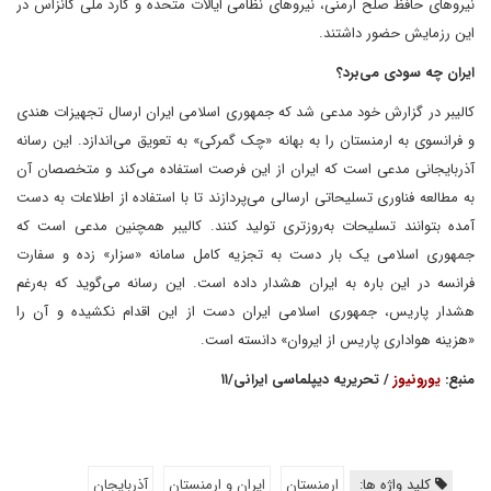
نیروهای حافظ صلح ارمنی، نیروهای نظامی ایالات متحده و گارد ملی کانزاس در
این رزمایش حضور داشتند.
ایران چه سودی می‌برد؟
کالیبر در گزارش خود مدعی شد که جمهوری اسلامی ایران ارسال تجهیزات هندی
و فرانسوی به ارمنستان را به بهانه «چک گمرکی» به تعویق می‌اندازد. این رسانه
آذربایجانی مدعی است که ایران از این فرصت استفاده می‌کند و متخصصان آن
به مطالعه فناوری تسلیحاتی ارسالی می‌پردازند تا با استفاده از اطلاعات به دست
آمده بتوانند تسلیحات به‌روز‌تری تولید کنند. کالیبر همچنین مدعی است که
جمهوری اسلامی یک بار دست به تجزیه کامل سامانه «سزار» زده و سفارت
فرانسه در این باره به ایران هشدار داده است. این رسانه می‌گوید که به‌رغم
هشدار پاریس، جمهوری اسلامی ایران دست از این اقدام نکشیده و آن را
«هزینه هواداری پاریس از ایروان» دانسته است.
منبع:
یورونیوز
/ تحریریه دیپلماسی ایرانی/۱۱
کلید واژه ها:
ارمنستان
ایران و ارمنستان
آذربایجان