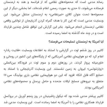
رسانه مدعی است که محموله‌های نظامی که از فرانسه و هند به ارمنستان
فرستاده می‌شوند، تا حدی به صورت رسمی اعلام شده‌اند، اما بخشی دیگر از این
محموله‌ها تحت عنوان کالای «غیرنظامی» به ارمنستان منتقل می‌شود. این
وبسایت مدعی است که این کار با هدف گمراه کردن آذربایجان از توانایی واقعی
نظامی ارمنستان انجام می‌شود. بنابر این گزارش این توافق شامل چندین قرارداد
است و در چند ماه گذشته به امضا رسیده است.
آیا آمریکا به ارمنستان تسلیحات می‌فرستد؟
کالیبر در روز ششم اوت در گزارشی با استناد به اطلاعات وبسایت «فلایت رادار»
اعلام کرد که دو هواپیمای نظامی آمریکایی که از پایگاه‌های این کشور در رومانی و
خاورمیانه پرواز کردند، در روزهای دوم و سوم اوت در فرودگاه بین‌المللی
«زوارتنوتس» ایروان به زمین نشستند. این وبسایت آذربایجانی با استناد به
«منابع آگاه قابل اتکا» افزود که این دو هواپیمایی نظامی باری بوئینگ سی-۱۷
متعلق به نیروهای مسلح ایالات متحده و حامل پرسنل و محموله‌های نظامی
آمریکایی بودند.
کالیبر پیشتر مدعی شده بود که نیکول پاشینینان در روز پنجم آوریل در بروکسل
قرارداد همکاری نظامی را با آمریکا به امضا رسانده است. این وبسایت مدعی شد