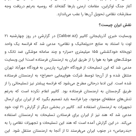
آغاز جنگ اوکراین، مقامات ارمنی بارها گفته‌اند که روسیه به‌رغم دریافت وجه
سفارشات نظامی تحویل آن‌ها را عقب می‌اندازد.
نقش ایران چیست؟
وبسایت خبری آذربایجانی کالیبر (Caliber.az) در گزارشی در روز چهارشنبه ۲۱
اوت با استناد به منابع «دیپلماتیک و نظامی» مدعی شد که فرانسه یک واحد
توپخانه خودکششی ۱۵۵ میلیمتری «سزار» و چند سامانه موشکی ضد تانک و
موشک‌های هوا به هوا را از طریق ایران به ارمنستان فرستاده است! این وبسایت
مدعی شد که این تسلیحات از فرودگاه «اورلی» پاریس به فرودگاه مهرآباد تهران
منتقل شده و از آن‌جا توسط شرکت هواپیمایی «معراج» به ارمنستان فرستاده
شده است. این ادعا درحالی مطرح می‌شود که فرانسه پیشتر نیز تسلیحاتی را از
طریق گرجستان به ارمنستان فرستاده بود. کالیبر اعلام نکرده است که به‌رغم
تنش‌های منطقه‌ای موجود، چرا فرانسه باید تصمیم بگیرد که از ایران برای ارسال
تجهیزات به ارمنستان استفاده کند. کالیبر در بخشی دیگر از گزارش ۲۱ اوت خود
مدعی شد که هند نیز از ایران برای فرستادن تسلیحات به ارمنستان استفاده
می‌کند. در این گزارش آمده است که هند این تسلیحات و تجهیزات نظامی را به
«بندرعباس» در جنوب ایران می‌فرستد تا از آنجا به ارمنستان منتقل شود. این