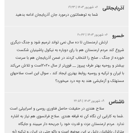
آذربایجانلی
۰۶ شهریور ۱۴۰۳ | ۱۹:۲۳
شما به توهماتتون درمورد جان آذربایجان ادامه بدهید
خسرو
۰۶ شهریور ۱۴۰۳ | ۲۰:۴۲
ارتش ارمنستان تا ده سال نمی تواند ترمیم شود و جنگ دیگری
شروع کند مردم ارمنستان هم با رای دوباره به نیکول پاشینیان شکست
خورده از جنگ ، صلح را انتخاب کردند در ضمن آذربایجان هم با سرعت
بیشتر و روحیه بهتر طرف پیروز __ قوی‌تر از سال ۲۰۲۰است و تلاش می‌کند
با ایران و ترکیه و روسیه روابط بهتری ایجاد کند ، سوال این است سلاحهای
مستهلک و آزمایشی هند به چه درد میخورد؟
ناشناس
۰۹ شهریور ۱۴۰۳ | ۲۲:۵۹
سلاح هندی در حقیقت حاصل فناوری روسی و اسراییلی است
.شما به کارایی ان نگاه کن نه قیافه هندی .سلاح فرانسوی هم نیاز به اشاره
ندارد .مردم ارمنستان عزت و قدرت خود را جریحه دار میبیند و جایگاه
متزلزل پاشانیان دلیل بر این موضع است و باکو حتی در ایران و ترکیه (به