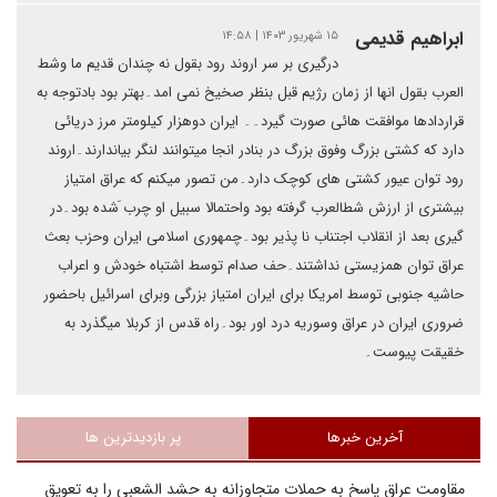
ابراهیم قدیمی
۱۵ شهریور ۱۴۰۳ | ۱۴:۵۸
درگیری بر سر اروند رود بقول نه چندان قدیم ما وشط
العرب بقول انها از زمان رژیم قبل بنظر صخیخ نمی امد۔بهتر بود بادتوجه به
قراردادها موافقت هائی صورت گیرد۔۔ ایران دوهزار کیلومتر مرز دریائی
دارد که کشتی بزرگ وفوق بزرگ در بنادر انجا میتوانند لنگر بیاندارند۔اروند
رود توان عیور کشتی های کوچک دارد۔من تصور میکنم که عراق امتیاز
بیشتری از ارزش شطالعرب گرفته بود واحتمالا سبیل او چرب َشده بود۔در
گیری بعد از انقلاب اجتناب نا پذیر بود۔چمهوری اسلامی ایران وحزب بعث
عراق توان همزیستی نداشتند۔حف صدام توسط اشتباه خودش و اعراب
حاشیه جنوبی توسط امریکا برای ایران امتیاز بزرگی وبرای اسرائیل باحضور
ضروری ایران در عراق وسوریه درد اور بود۔راه قدس از کربلا میگذرد به
خقیقت پیوست۔
آخرین خبرها
پر بازدیدترین ها
مقاومت عراق پاسخ به حملات متجاوزانه به حشد الشعبی را به تعویق