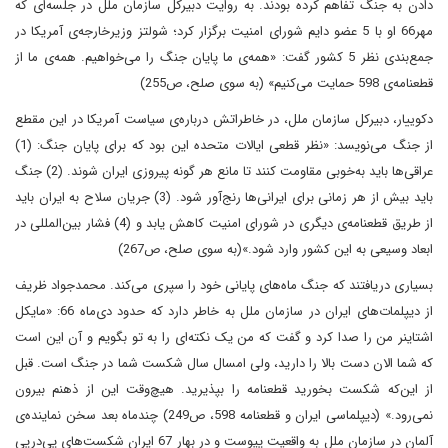
دادن به جنگ تفاهم کرده بودند. به روایت دبیرکل سازمان ملل در جلسه‌ای که
مهر66 او با 5 عضو دایم شورای امنیت برگزار کرد؛ شولتز وزیرخارجه‌ی آمریکا در
جمع‌بندی نظر 5 کشور گفت: «همه‌ی ما پایان جنگ را می‌خواهیم. همه‌ی ما از
قطعنامه‌ی 598 حمایت می‌کنیم» (به سوی صلح، ص255)
دکوییار، دبیرکل سازمان ملل، در خاطراتش درباره‌ی سیاست آمریکا در این مقطع
از جنگ می‌نویسد: «نظر قطعی ایالات متحده این بود که برای پایان جنگ: (1)
عراقی‌ها باید به‌خوبی مقاومت کنند تا مانع هر گونه پیروزی ایران شوند. (2) جنگ
باید بیش از هر زمانی برای ایرانی‌ها رنج‌آور شود. (3) جریان سلاح به ایران باید
از طریق قطعنا‌مه‌ی دیگری در شورای امنیت کاهش یابد و (4) فشار بین‌المللی در
ابعاد وسیعی به این کشور وارد شود.»(به سوی صلح، ص267)
بسیاری دریافتند که جنگ ماه‌های پایانی خود را سپری می‌کند. محمدجواد ظریف
از دیپلمات‌های ایران در سازمان ملل به خاطر دارد که حدود دی‌ماه 66: «مایکل
اشتاینر من را صدا کرد و گفت که من یک نکته‌ای را به تو بگویم و آن این است
که شما الان دست بالا را دارید، ولی امسال سال شکست شما در جنگ است. قبل
از این‌که شکست بخورید قطعنامه را بپذیرید. هیچ‌وقت این از ذهنم بیرون
نمی‌رود.» (دیپلماسی ایران و قطعنامه 598، ص249) چندماه بعد سخن نماینده‌ی
آلمان در سازمان ملل به واقعیت پیوست و در بهار 67 ایران شکست‌های پی‌در‌پی