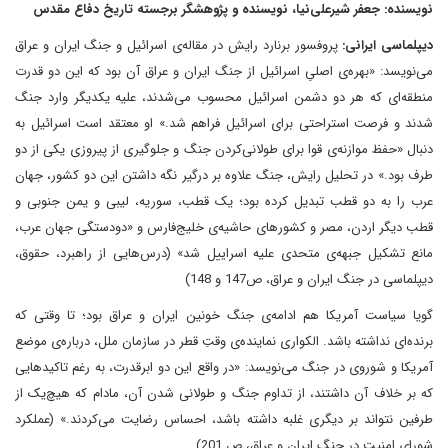
نویسنده: جعفر شیرعلی‌نیا، نویسنده و پژوهشگر برجسته تاریخ دفاع مقدس
دیپلماسی ایرانی:
پروفسور برنارد رایش در مقاله‌ی اسرائیل و جنگ ایران و عراق
می‌نویسد: «بهره‌ی اصلیِ اسرائیل از جنگ ایران و عراق آن بود که این دو قدرت
منطقه‌ای که هر دو دشمن اسرائیل محسوب می‌شدند، علیه یکدیگر وارد جنگ
شدند و فرصت استراحتی برای اسرائیل فراهم شد.» او معتقد است اسرائیل به
دنبال «حفظ موازنه‌ی قوا برای طولانی‌کردن جنگ و جلوگیری از پیروزی یکی از دو
طرف بود.» در تحلیل رایش، جنگ علاوه بر درگیر نگه داشتن این دو کشور، جهان
عرب را به دو قطب تبدیل کرده بود؛ یک قطب، سوریه، لیبی و یمن جنوبی و
قطب دیگر اردن، مصر و کشورهای حاشیه‌ی خلیج‌فارس و «دودستگی جهان عرب،
مانع تشکیل جبهه‌ی متحدی علیه اسراییل شد» (درس‌هایی از راهبرد، حقوق،
دیپلماسی در جنگ ایران و عراق، ص147 و 148)
گویا سیاست آمریکا هم ادامه‌ی جنگ خونین ایران و عراق بود؛ تا وقتی که
برنده‌ای نداشته باشد. الکواری نماینده‌ی وقتِ قطر در سازمان ملل، درباره‌ی موضع
آمریکا و شوروی در جنگ می‌نویسد: «در واقع این دو ابرقدرت، به رغم تاکیدهایی
که بر خلاف آن داشتند، از تداوم جنگ و طولانی شدن آن، مادام که هیچ‌یک از
طرفین نتواند بر دیگری غلبه داشته باشد، احساس رضایت می‌کردند.» (عملکرد
شورای امنیت در جنگ ایران و عراق، ص 201)