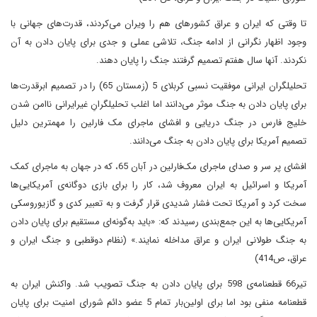
تا وقتی که ایران و عراق کشورهای هم را ویران می‌کردند، قدرت‌های جهانی با
وجود اظهار نگرانی از ادامه جنگ، تلاشی عملی و جدی برای پایان دادن به آن
نکردند. آنها سال هفتم تصمیم گرفتند جنگ را پایان دهند.
تحلیلگران ایرانی موفقیت نسبی کربلای 5 (زمستان 65) را در تصمیم ابرقدرت‌ها
برای پایان دادن به جنگ موثر می‌دانند اما اغلب تحلیلگرانِ غیرایرانی ناامن شدن
خلیج فارس در جنگ دریایی و افشای ماجرای مک فارلین را مهمترین دلیل
تصمیم آمریکا برای پایان دادن به جنگ می‌دانند.
افشای پر سر و صدای ماجرای مک‌فارلین در آبان 65، که در جهان به ماجرای کمک
آمریکا و اسرائیل به ایران معروف شد، کار را برای بازی دوگانه‌ی آمریکایی‌ها
سخت کرد و آمریکا تحت فشار شدیدی قرار گرفت و به تعبیر کدی و گازیوروسکی
آمریکایی‌ها به این جمع‌بندی رسیدند که: «باید به‌گونه‌ای مستقیم برای پایان دادن
به جنگ طولانی ایران و عراق مداخله نمایند.» (نظام دوقطبی و جنگ ایران و
عراق، ص414)
تیر66 قطعنامه‌ی 598 برای پایان دادن به جنگ تصویب شد. واکنش ایران به
قطعنامه منفی بود اما برای اولین‌بار تمام 5 عضو دائم شورای امنیت برای پایان