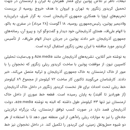
تبعات، ناظر بر تلاش پوتین برای فشار هم‌زمان به ایران و ارمنستان در جهت
تحمیل کریدور زنگزور به تهران و ایروان با هدف خروج روسیه از بن‌بست
تحریم‌های اروپا با همکاری جمهوری آذربایجان است. به گزار شرق، در‌این‌باره
ولادیمیر پوتین، رئیس‌جمهوری روسیه، ۱۸ آگوست (۲۸ مرداد) در سفری به باکو،
با الهام علی‌اف، همتای آذربایجانی خود دیدار و گفت‌وگو کرد و پیرو آن، رسانه‌های
جمهوری آذربایجان خبر دادند‌ پوتین در جریان دیدار الهام علی‌اف، از تأسیس
کریدور مورد مناقشه با ایران یعنی زنگزور استقبال کرده است.
به نوشته خبر آنلاین، نشریه‌های آذربایجان مانند Aze.media و وب‌سایت تحلیلی
کاسپین نیوز، از موافقت پوتین با ساخت کریدور ریلی زنگزور که نخجوان را با
عبور از خاک ارمنستان به خاک جمهوری آذربایجان و ترکیه متصل می‌کند، خبر
دادند. کارشناسان می‌گویند تاکنون‌ کار ساخت ۷۲ کیلومتر از مجموع ۸۹ کیلومتر
خط ریلی تحت احداث برای فاز نخست کریدور زنگزور در داخل خاک آذربایجان
(از هورادیز تا آقبند) به پایان رسیده است. قطعه خط عبوری از داخل خاک
ارمنستان نیز تنها ۴۳ کیلومتر طول داشته که البته به نوشته aze.media، دولت
آذربایجان قصد دارد در صورت کسب توافق ارمنستان، یک بزرگراه ترانزیتی
جاده‌ای را نیز به موازات ریلی راه‌آهن از این منطقه عبور دهد تا با استفاده از هر
دو شیوه حمل‌ونقل زمینی، این کریدور را تکمیل کند. در داخل نخجوان نیز‌ خط