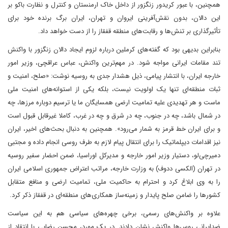
همچنین، با عبور کریدور زنگزور از داخل خاک ارمنستان و کنترل و نظارت باکو بر
این دالان، بدون نقش‌آفرینی ایروان و تهران، ایران برگ برنده خود برای
تأثیرگذاری بر تنش‌ها و رقابت‌های منطقه قفقاز را از دست خواهد داد.
بنابراین بدیهی بود که گفته‌های کرملین درباره لزوم ایجاد دالان زنگزور با واکنش
تند مقامات ایرانی مواجه شود. در مهم‌ترین واکنش، عباس عراقچی، وزیر امور
خارجه ایران، با انتشار پیامی، ذیل هشدار جدی به روسیه نوشت: «صلح، امنیت و
ثبات منطقه‌ای تنها یک اولویت نیست، بلکه یکی از استوانه‌های امنیت ملی
ماست و هر تهدیدی علیه تمامیت ارضی همسایگان ما‌ یا ترسیم دوباره مرزها، چه
در شمال باشد، چه در جنوب، چه در شرق و چه در غرب، کاملا غیرقابل‌ قبول است
و برای ایران خط قرمز به شمار می‌رود». همچنین به دنبال بحث‌های اخیر، ایران
نیز اقدامات دیپلماتیک را برای انتقال پیام لازم به طرف روسی انجام داده و مجتبی
دمیرچی‌لو، دستیار وزیر امور خارجه و مدیرکل اوراسیا، ضمن احضار سفیر روسیه
در تهران (الکسی ددوف) به وزارت خارجه، مراتب اعتراض جمهوری اسلامی ایران
را به وی ابلاغ کرد و احترام به حاکمیت ملی، تمامیت ارضی و منافع متقابل
کشورها را‌ ضامن صلح پایدار و زمینه‌ساز همکاری‌های منطقه‌ای در قفقاز ذکر کرد.
علاوه بر واکنش‌های رسمی، برخی چهره‌های سیاسی هم به این سیاست
ضدایرانی روس‌ها واکنش نشان دادند. در یک مورد، محسن رضایی با انتقاد از