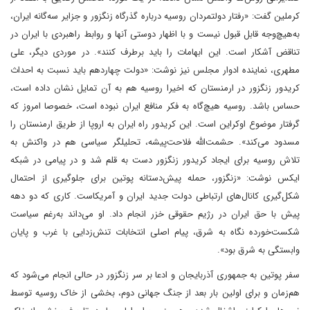
کرملین گفت: «رفتار دولتمردان روسیه درباره گذرگاه زنگزور و جزایر سه‌گانه ایران،
به‌هیچ‌‌وجه قابل‌ قبول نیست و با اظهار دوستی آنها و روابط راهبردی با ایران در
تناقض آشکار است. این ابهامات را باید برطرف کنند». در موردی دیگر، علی
مطهری، نماینده ادوار مجلس نیز نوشت:‌ «دولت چهاردهم باید نسبت به احداث
کریدور زنگزور در ارمنستان که اخیرا روسیه هم به آن تمایل نشان داده است،
حساس باشد. روسیه هیچ‌گاه به فکر منافع ایران نبوده است، خصوصا امروز که
گرفتار موضوع اوکراین است. این کریدور راه ایران به اروپا از طریق ارمنستان را
مسدود می‌کند». حشمت‌الله فلاحت‌پیشه، تحلیلگر سیاسی هم در واکنش به
تلاش روسیه برای ایجاد کریدور زنگزور دست به قلم شد و در پیامی در شبکه
ایکس ‌نوشت: «زنگزور، حمله پیش‌دستانه پوتین برای جلوگیری از احتمال
شکل‌گیری کانال‌های ارتباطی دولت جدید ایران و آمریکا‌ست. کاری که دو دهه
پیش با حق ایران در رژیم حقوقی خزر انجام داد. او می‌داند به‌رغم سیاست
شکست‌خورده نگاه به شرق، پیام اصلی انتخابات تنش‌زدایی با غرب و پایان
وابستگی به شرق بود».
سفر پوتین به جمهوری آذربایجان و ادعا بر سر زنگزور در حالی انجام می‌شود که
هم‌زمان و برای اولین بار بعد از جنگ جهانی دوم، بخشی از خاک روسیه توسط