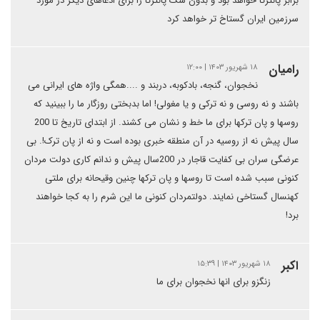
برابر پانترکا خواهد بود و بدون شک پانترکا را برای ادعاهای دیگر در مورد
سرزمین ایران گستاخ تر خواهد کرد
رامیان
۱۸ شهریور ۱۴۰۳ | ۱۲:۰۰
نخجوان، گنجه، بادکوبه، دربند و ....همگی واژه های ایرانی می
باشند و نه روسی و نه ترکی و یا مغولی! اما بدبختی روزگار ما را ببینید که
روسها و پان ترکها برای ما خط و نشان می کشند. از ابتدای تاریخ تا 200
سال پیش نه از روسیه در آن منطقه خبری بوده است و نه از پان ترک!. بی
عرضگی سران بی کفایت قاجار در 200سال پیش و ندانم کاری دولت مردان
کنونی سبب شده است تا روسها و پان ترکها چنین وقیحانه برای ملتی
کهنسال گستاخی نمایند. دولتمردان کنونی ما این شرم را به کجا خواهند
برد!
اکبر
۱۸ شهریور ۱۴۰۳ | ۱۵:۳۹
زنگزو برای انها نخجوان برای ما