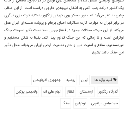
نیروهای اوکراینی اشغال شده و همچنین برای اولین بار در تاریخ، بخشی از خاک
یک کشور دارنده بمب اتمی به اشغال نیروهای خارجی درآمده است. از این منظر،
چنین به نظر می‌آید که مانور مسکو روی کریدور زنگزور به‌مثابه کارت بازی دیگری
در برابر تهران به موازات کارت مذاکرات احیای برجام و پرونده هسته‌ای ایران عمل
می‌کند. از این حیث،‌ معادلات جدید در قفقاز جوبی عملا تحت تأثیر تحولات جنگ
اوکراین است و تا زمانی که این جنگ تداوم پیدا کند، یقینا به شکل مستقیم و
غیرمستقیم، منافع و امنیت ملی و حتی تمامیت ارضی ایران می‌تواند محل تأثیر
این جنگ باشد./شرق
کلید واژه ها:
ایران
روسیه
جمهوری آذربایجان
گذرگاه زنگزور
ارمنستان
قفقاز
الهام علی اف
ولادیمیر پوتین
سیدعباس عراقچی
اوکراین
جنگ