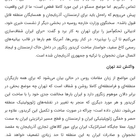
تماس بگیریم. اما موضع مسکو در این مورد کاملا قطعی است؛ ما از این واقعیت
پیش می‌رویم که راه‌حل باید برای ارمنستان، آذربایجان و همسایگان منطقه قابل
قبول باشد». سخنگوی وزارت خارجه روسیه در بخشی دیگر از نشست خبری خود،
ادبیاتی تحکم‌آمیز را برای تهران به کار برد و گفت: «برای ایران شفاف‌سازی
می‌کنیم تا آن را بپذیرد». در کنار روس‌ها، آمریکا‌ هم بارها در قالب بیانیه‌های
رسمی کاخ سفید، خواستار ساخت کریدور زنگزور در داخل خاک ارمنستان و ایجاد
اتصال میان نخجوان با ترکیه و جمهوری آذربایجان شده است.
واکنش تند تهران
این مواضع از زبان مقامات روس در حالی بیان می‌شود که برای همه بازیگران
منطقه‌ای و فرامنطقه‌ای کاملا روشن و شفاف است که تهران چه موضع بحقی در
برابر دالان موهوم زنگزور دارد و ایران بارها مخالفت جدی خود را با ساخت این
کریدور و هر مورد دیگری که منجر به تغییر در نقشه‌های ژئوپولیتیک منطقه
می‌شود، نشان داده است؛ چرا‌که در صورت ساخت و تکمیل این کریدور، علاوه بر
حصر و خفگی ژئوپلیتیکی ایران و ارمنستان و قطع مسیر ترانزیتی ایران به سمت
اروپا، عملا جایگاه استراتژیک ایران برای عبور کالاهای تجاری آذربایجان به مقصد
نخجوان و صادرات ایران به این منطقه تا حد زیادی تضعیف خواهد شد.