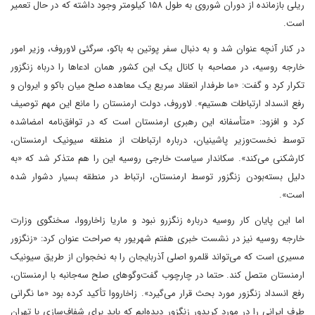
ریلی بازمانده از دوران شوروی به طول ۱۵۸ کیلومتر وجود داشته که در حال تعمیر
است.
در کنار آنچه عنوان شد و به دنبال سفر پوتین به باکو، سرگئی لاوروف، وزیر امور
خارجه روسیه، در مصاحبه با کانال یک این کشور همان ادعاها را درباه زنگزور
تکرار کرد و گفت: «ما طرفدار انعقاد سریع یک معاهده صلح میان باکو و ایروان و
رفع انسداد ارتباطات هستیم». لاوروف، دولت ارمنستان را مانع این مهم توصیف
کرد و افزود:‌ «متأسفانه این رهبری ارمنستان است که در توافق‌نامه امضا‌شده
توسط نخست‌وزیر پاشینیان، درباره ارتباطات از منطقه سیونیک ارمنستان،
کارشکنی می‌کند». سکاندار سیاست خارجی روسیه این را هم متذکر شد که‌ «به
دلیل بسته‌بودن زنگزور توسط ارمنستان، ارتباط در منطقه بسیار دشوار شده
است».
اما این پایان کار روسیه درباره زنگزرو نبود و ماریا زاخارووا، سخنگوی وزارت
خارجه روسیه نیز در نشست خبری هفتم شهریور به صراحت‌ عنوان کرد: «زنگزور
مسیری است که می‌تواند قلمرو اصلی آذربایجان را به نخجوان از طریق سیونیک
ارمنستان متصل کند. حتما در چارچوب گفت‌وگو‌های صلح سه‌جانبه با ارمنستان،
رفع انسداد زنگزور مورد بحث قرار می‌گیرد». زاخارووا تأکید کرده بود ‌«ما نگرانی
طرف ایرانی را در مورد کریدور زنگزور دیده‌ایم که باید برای شفاف‌سازی با تهران