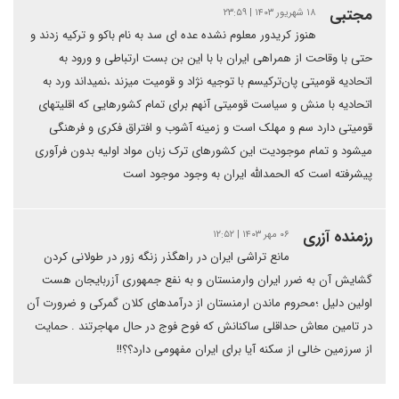
مجتبی
۱۸ شهریور ۱۴۰۳ | ۲۳:۵۹
هنوز کریدور معلوم نشده عده ای سد به نام باکو و ترکیه زدند و
حتی با وقاحت از همراهی ایران با با این بن بست ارتباطی و ورود به
اتحادیه قومیتی پان‌ترکیسم با توجیه نژاد و قومیت میزند ،نمیداند ورد به
اتحادیه با منش و سیاست قومیتی آنهم برای تمام کشورهایی که اقلیتهای
قومیتی دارد سم و مهلک است و زمینه آشوب و افتراق فکری و فرهنگی
میشود و تمام موجودیت این کشورهای ترک زبان مواد اولیه بدون فرآوری
پیشرفته است که الحمدالله ایران به وجود موجود است
رزمنده آزری
۰۶ مهر ۱۴۰۳ | ۱۲:۵۲
مانع تراشی ایران در راهگذر زنگه زور در طولانی کردن
گشایش آن به ضرر ایران وارمنستان و به نفع جمهوری آزربایجان هست
اولین دلیل ؛محروم ماندن ارمنستان از درآمدهای کلان گمرکی و ضرورت آن
در تامین معاش حداقلی ساکنانش که فوح فوج در حال مهاجرتند . حمایت
از سرزمین خالی از سکنه آیا برای ایران مفهومی دارد؟؟!!