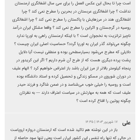
است چرا تا بحال این عکس العمل را برای سی سال اشغالگری ارمنستان
نداشت ؟ چرا اشغالگری عربستان در بحرین را مطرح نمی کند ؟ چرا
اشغالگری هند در مرزهایش با پاکستان را مطرح نمی کند ؟ چرا اشغالگری
روسیه در گرجستان و اکراین را مطرح نمی کند ؟ واقعا مشکل ایران درآمد
ناچیز ترانزیت به نخجوان است ؟ با اینکه ارمنستان راهی به اورپا ندارد
چگونه می‌تواند گذر ایران به اورپا گردد؟ حساسیت اصلی ایران چیست ؟
دلایلی که مطرح می‌شود بسیارسطحی بوده و منطقی نیست آیا دلایل
پشت پرده دیگری هست که از طرح آن شرم داریم ؟ اگر این کریدور در
پنجاه کیلومتر بالاتر از مرز ایران باشد باز اعتراض خواهیم کرد ؟ الهام علیف
در دوران شوروی در مسکو زندگی و تحصیل کرده و استاد دانشگاه بوده
است و روسیه را خیلی خوب می‌شناسد و در ضمن شاگرد و فرزند حیدر
علیف است که همه به مهارتش در سیاست اعتراف دارند --- به نظرتان
چگونه پوتین را اقناع کرده است ؟
علی
۱۷ شهریور ۱۴۰۳ | ۱۴:۳۵
باز در این نوشته هم تاکید شده است که ارمنستان دروازه اروپاست
در حالی که تنها راه تنفس این کشور ایران است یعنی تنها سود حاصله از