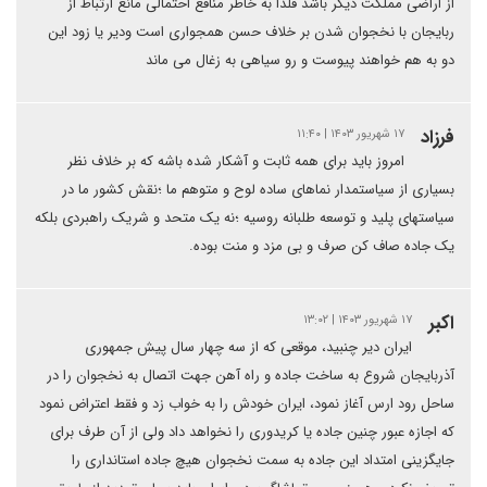
از اراضی مملکت دیگر باشد فلذا به خاطر منافع احتمالی مانع ارتباط از
ربایجان با نخجوان شدن بر خلاف حسن همجواری است ودیر یا زود این
دو به هم خواهند پیوست و رو سیاهی به زغال می ماند
فرزاد
۱۷ شهریور ۱۴۰۳ | ۱۱:۴۰
امروز باید برای همه ثابت و آشکار شده باشه که بر خلاف نظر
بسیاری از سیاستمدار نماهای ساده لوح و متوهم ما ؛نقش کشور ما در
سیاستهای پلید و توسعه طلبانه روسیه ؛نه یک متحد و شریک راهبردی بلکه
یک جاده صاف کن صرف و بی مزد و منت بوده.
اکبر
۱۷ شهریور ۱۴۰۳ | ۱۳:۰۲
ایران دیر چنبید، موقعی که از سه چهار سال پیش جمهوری
آذربایجان شروع به ساخت جاده و راه آهن جهت اتصال به نخجوان را در
ساحل رود ارس آغاز نمود، ایران خودش را به خواب زد و فقط اعتراض نمود
که اجازه عبور چنین جاده یا کریدوری را نخواهد داد ولی از آن طرف برای
جایگزینی امتداد این جاده به سمت نخجوان هیچ جاده استانداری را