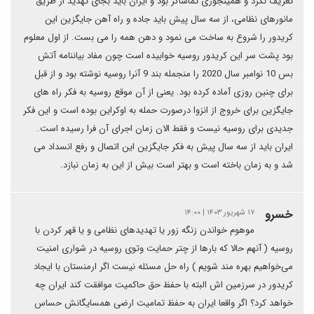
تعریف نکرد و همینجوری تماشاگر بود و ایران باید بجای تهدید از طریق
مانورهای نظامی، از سه سال پیش باید جاده و راه آهن جایگزین این
کریدور را شروع به ساخت می نمود و دهن همه را می بست. از اول معلوم
بود پشت سر این کریدور روسیه خوابیده است چون مفاد بیاننامه آتش
بس 10 نوامبر سال 2020 را منجمله بند 9 آنرا روسیه نوشته بود و از قبل
برای چنین روزی آماده کرده بود. یعنی از آن موقع روسیه به فکر راه های
جایگزین برای خروج از انزوا درصورت حمله به اوکراین بوده است و این فکر
جدیدی برای روسیه نیست و فقط الان زمان اجرای آن فرا رسیده است.
ایران باید از سه سال پیش به فکر جایگزین این اتصال و رفع انسداد می
شد و به زمان باخته است و بهتر است بیش از این به زمان نبازد.
خسرو
۱۷ شهریور ۱۴۰۳ | ۱۴:۰۰
موهوم خواندن زنگه زور یا تهدیدهای نظامی و یا قهر کردن با
روسیه ( آنهم حالا که بارها از چتر حمایت وتوی روسیه در شواری امنیت
می‌خواهیم بهره مند شویم ) راه حل مسئله نیست اگر ارمنستان با ایجاد
کریدور در سرزمین اش البته با حفظ حق حاکمیت موافقت کند ایران چه
خواهد کرد؟ اگر واقعا ایران به حفظ تمامیت ارضی همسایگانش حساس