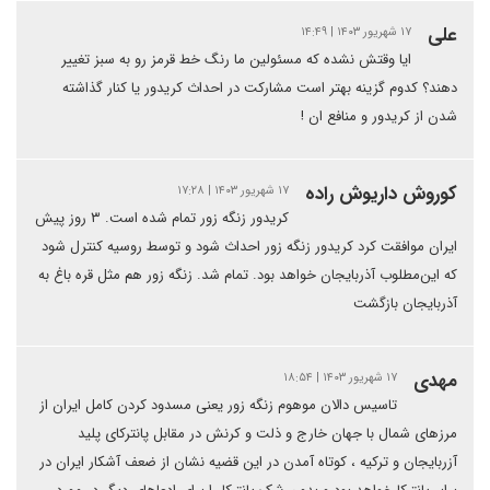
علی
۱۷ شهریور ۱۴۰۳ | ۱۴:۴۹
ایا وقتش نشده که مسئولین ما رنگ خط قرمز رو به سبز تغییر
دهند؟ کدوم گزینه بهتر است مشارکت در احداث کریدور یا کنار گذاشته
شدن از کریدور و منافع ان !
کوروش داریوش راده
۱۷ شهریور ۱۴۰۳ | ۱۷:۲۸
کریدور زنگه زور تمام شده است. ۳ روز پیش
ایران موافقت کرد کریدور زنگه زور احداث شود و توسط روسیه کنترل شود
که این‌مطلوب آذربایجان خواهد بود. تمام شد. زنگه زور هم مثل قره باغ به
آذربایجان بازگشت
مهدی
۱۷ شهریور ۱۴۰۳ | ۱۸:۵۴
تاسیس دالان موهوم زنگه زور یعنی مسدود کردن کامل ایران از
مرزهای شمال با جهان خارج و ذلت و کرنش در مقابل پانترکای پلید
آزربایجان و ترکیه ، کوتاه آمدن در این قضیه نشان از ضعف آشکار ایران در