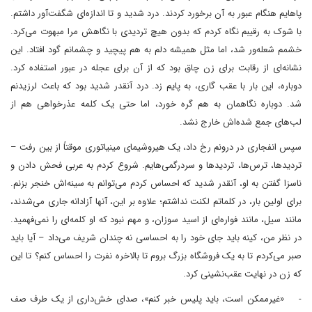
پاهایم هنگام عبور به آن برخورد کردند. درد شدید و تا اندازه‌ای شگفت‌آور داشتم.
با شوک به رقیبم نگاه کردم که بدون هیچ تردیدی با نگاهش مرا مبهوت می‌کرد.
خشمم شعله‌ور شد، اما مثل همیشه دلم به هم پیچید و چشمانم گود افتاد. این
نشانه‌ای از رقابت برای زن چاق بود که از آن برای عجله در عبور استفاده کرد.
دوباره، این بار با عقب گاری، به پایم زد. درد آنقدر شدید بود که باعث لرزیدنم
شد. دوباره نگاهمان به هم گره خورد، اما حتی یک کلمه عذرخواهی هم از
لب‌های جمع شده‌اش خارج نشد.
سپس انفجاری در درونم رخ داد، یک هیروشیمای مینیاتوری موقتاً از بین رفت –
تردیدها، ترس‌ها، تردیدها و سردرگمی‌هایم. شروع کردم به عربی فحش دادن و
ناسزا گفتن به او، آنقدر شدید که احساس کردم می‌توانم به سینه‌اش خنجر بزنم.
برای اولین بار، در کلماتم لکنت نداشتم؛ علاوه بر این، آنها آزادانه جاری می‌شدند،
مانند سیل، مانند فواره‌ای از اسید سوزان، و مهم نبود که او کلمه‌ای را نمی‌فهمید.
در نظر من، کینه باید جای خود را به احساسی نه چندان شریف می‌داد – آیا باید
صبر می‌کردم تا به یک فروشگاه بزرگ بروم تا بالاخره نفرت را احساس کنم؟ تا این
که زن در نهایت عقب‌نشینی کرد.
- «غیرممکن است، باید پلیس خبر کنم»، صدای خش‌داری از یک طرف صف