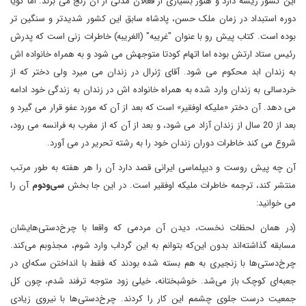
این کشور ریشه دارد و هنوز بسیاری از فعالان مدنی از آن رنج می برند. اما گویا
دوره استبداد در زمان ملک حسن، پادشاه سابق این کشور شدیدتر و سنگین تر
بوده است. کتاب پیش رو با عنوان "غریبه" (الغریبه) خاطرات زنی است که پدرش
رئیس ستاد ارتش بوده اما اتهام کودتا متوجهش می شود و به همراه خانواده اش
به زندان ابد محکوم می شود. آقای ژنرال در زندان می میرد ولی دختر که از
خردسالی به زندان وارد شده به همراه خانواده اش در زندان به زندگی خود ادامه
می دهد. آن دختر «ملیکه اوفقیر» است که بعد از آن که مورد عفو قرار می گیرد و
بعد از 20 سال از زندان آزاد می شود، و بعد از آن که از مغرب به فرانسه می رود،
شروع می کند خاطرات دوران زندان خود را به رشته تحریر در می آورد.
آن چه پیش روست و دیپلماسی ایرانی قصد دارد آن را هر هفته به طور مرتب
منتشر کند، ترجمه خاطرات ملیکه اوفقیر است. در این جا بخش
سی‌ودوم
آن را
می خوانید:
(در همان لحظات نخست، دیدن آن مردمی که واقعا با چرخ‌دستی‌هایشان
مسابقه گذاشته‌اند بدون این‌که بتوانم به این گرداب وارد شوم، مجذوبم می‌کند.
چرخ‌دستی‌ها با زنجیری به هم بسته شده بودند که فقط با انداختن سکه‌ای در
جعبه‌ای کوچک باز می‌شد. خوشبختانه، خیلی زود متوجه ترفند شدم، چون کل
جمعیت درست جلوی چشمم این کار را کردند. چرخ‌دستی‌ها با نیروی زیادی