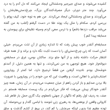
کشیده می‌شوند و صدای جیرجیر وحشتناکی ایجاد می‌کنند که دل آدم را به درد
می‌آورد. چند متر دورتر، دیگر مصرف‌کنندگان بزرگ، چرخ‌دستی‌هایشان را
می‌آوردند و صدای وحشتناکی ایجاد می‌کردند. من هم به نوبه خود، کیف پولم را
بررسی کردم، سکه‌ام را مثل یک پوند طلا در دست گرفتم (اغلب به من گفته
می‌شد مراقب دزدها باشم) و با ترس سعی کردم وسیله نقلیه‌ای برای پیوستن به
مسابقه پیدا کنم.)
مسابقه‌ام آنقدر خوب پیش رفت که تا اندازه زیادی از آن لذت می‌بردم. خیلی
آسان است که زنی چرخ‌دستی‌ای را با دست ثابت نگه دارد و براند و از همه طرف
انتظار حرکت داشته باشد و از آنها جلو بزند. ساکنان بومی، غرق در مسابقه‌ی
دیوانه‌وار خود، هیچ توجهی به من نمی‌کردند، و تنها به همین دلیل، از آمدنم
خوشحال بودم. نادیده گرفتن من قطعاً ترجیح دارد، اما کمتر از رویارویی
اجتناب‌ناپذیر با اهالی است، و واقعیت این که من خودم را در رویارویی با ضرورت
بالا بردن صدایم و باز کردن راهم از میان جمعیت می‌دیدم. در آن زمان، همه چیز
آنقدر خودکار پیش می‌رفت که فکر می‌کردم در یک پیست مسابقه هستم. در
صف، به ردیف اول رفتم که ناگهان از جهتی نامعلوم، یک گاری حمل بار ظاهر شد.
کاروانی واقعی از بوهمی‌ها، به رهبری زنی تنومند با لباسی گلدار و بی‌حوصله. آن
توده عظیم غذا بدون اینکه سرعتش را کم کند، در پیچ از کنارم گذشت و ساق