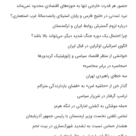
حضور هر قدرت خارجی تنها به حوزه‌های اقتصادی محدود نمی‌ماند
نبرد تمدنی در خلیج فارس و پایان استیلای پانصدسالۀ غرب استعماری؟
درباره لزوم گسترش روابط ایران و ترکمنستان
چرا احتمال یک دوره جنگ شدید دیگر، می‌تواند بالا باشد؟
الگوی اسرائیلی اوکراین در قبال ایران
خوانشی از منظر اقتصاد سیاسی و ژئوپلیتیک کریدورها
«محاصره در برابر محاصره»
سه خطای راهبردی تهران
گذار خزر از «حاشیه امن» به «فضای بازدارندگی متراکم
ترامپ گرفتار در شن‌زار سیاسی
حمله موشکی به کشتی اماراتی در تنگه هرمز
تماس تلفنی نخست وزیر ارمنستان با رئیس جمهور آذربایجان
هشدار حماس نسبت به تشدید شهرک‌سازی در بیت‌ لحم
عراقچی: مذاکرات با عمان در حال انجام است