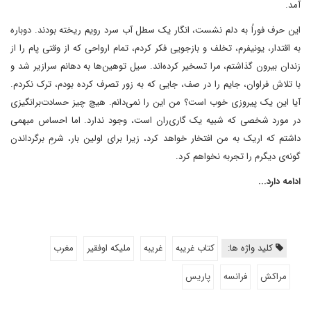
آمد.
این حرف فوراً به دلم نشست، انگار یک سطل آب سرد رویم ریخته بودند. دوباره
به اقتدار، یونیفرم، تخلف و بازجویی فکر کردم، تمام ارواحی که از وقتی پام را از
زندان بیرون گذاشتم، مرا تسخیر کرده‌اند. سیل توهین‌ها به دهانم سرازیر شد و
با تلاش فراوان، جایم را در صف، جایی که به زور تصرف کرده بودم، ترک نکردم.
آیا این یک پیروزی خوب است؟ من این را نمی‌دانم. هیچ چیز حسادت‌برانگیزی
در مورد شخصی که شبیه یک گاری‌ران است، وجود ندارد. اما احساس مبهمی
داشتم که اریک به من افتخار خواهد کرد، زیرا برای اولین بار، شرمِ برگرداندن
گونه‌ی دیگرم را تجربه نخواهم کرد.
ادامه دارد...
کلید واژه ها:
کتاب غریبه
غریبه
ملیکه اوفقیر
مغرب
مراکش
فرانسه
پاریس