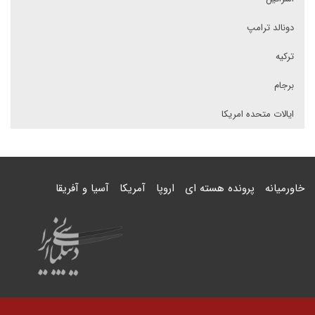
دونالد ترامپ
ترکیه
برجام
ایالات متحده امریکا
خاورمیانه
پرونده هسته ای
اروپا
آمریکا
آسیا و آفریقا