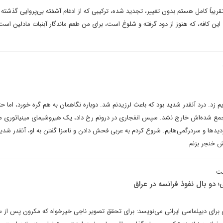
تقریباً کامل هستم بدون تغییر، تجدید شده، ترکیبی که از ادغام آشفته بی‌پروایی گذشته 
این کافه، که هنوز از دود گرفته و شلوغ است، برای من طعم ماندگار آبنبات مادلین است.
پایم زد. درد آنقدر شدید بود که باعث لرزیدنم شد. دوباره نگاهمان به هم گره خورد، اما 
مع شده‌اش خارج نشد. سپس انفجاری در درونم رخ داد، یک هیروشیمای مینیاتوری موقت
دیدها و سردرگمی‌هایم. شروع کردم به عربی فحش دادن و ناسزا گفتن به او، آنقدر شدی
ش خنجر بزنم
ست
 دو بال نفوذ فرانسه در عراق
ی برای دیپلماسی ایرانی می‌نویسد: برای تحقق تصویر ناجی خیرخواه که مکرون پس از