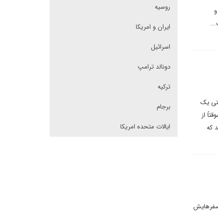
روسیه
و
..
ایران و امریکا
اسرائیل
دونالد ترامپ
ترکیه
حتی یک
برجام
اً از
ایالات متحده امریکا
د که
 سفرهایش