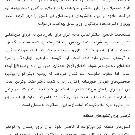
را تشکیل می‌دهند و همچنین قشر تحصیل‌کرده که در بین آنان ۶۵ درصد
فارغ‌التحصیلان را زنان تشکیل می‌دهند، با نرخ بالای بی‌کاری دست‌‌وپنجه نرم
می‌کنند. علاوه بر این، چالش‌های بی‌سابقه‌ای نیز کشور را دربر گرفته است.
پیروزی دکتر مسعود پزشکیان، وزیر سابق بهداشت در دولت
سید‌محمد خاتمی، بیانگر تمایل مردم ایران برای پایان‌دادن به انزوای بین‌المللی
کشور است. دوم، شرایط منطقه‌ای پس از ۷ اکتبر متحول شده است. جنگ غزه،
حملات اسرائیل به حزب‌الله در لبنان و سقوط حکومت بشار اسد، ضربات سنگینی
به گروه‌های نیابتی وارد کرده است. این گروه‌ها ابزارهای بازدارندگی و نفوذ
منطقه‌ای محسوب می‌شوند. امضای توافق همکاری میان ایران و روسیه قابل‌توجه
است، اما سقوط حکومت اسد نشان می‌دهد که روسیه دیگر توان پیشبرد
جاه‌طلبی‌های خود در خاورمیانه را ندارد، زیرا به ‌شدت درگیر جنگ اوکراین است.
این امر ایران را قانع می‌کند که در سیاست‌های خود تجدید نظر کند. در چنین
شرایطی، ایران که تمایلی به یک درگیری گسترده با اسرائیل ندارد، از طریق وزیر
امور خارجه خود اعلام کرده که آماده ازسرگیری مذاکرات هسته‌ای است.
فرصتی برای کشورهای منطقه
کشورهای منطقه نیز می‌توانند از کاهش نفوذ ایران برای رسیدن به توافقی
استفاده کنند که در ازای رفع تحریم‌ها و بازگشت تهران به سیستم مالی