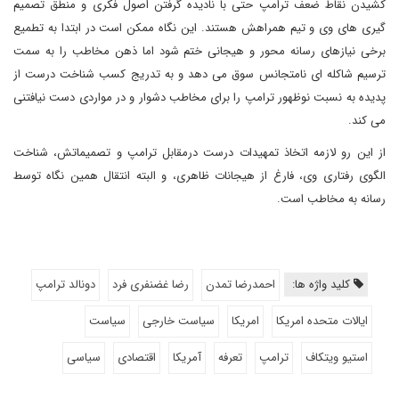
کشیدن نقاط ضعف ترامپ حتی با نادیده گرفتن اصول فکری و منطق تصمیم
گیری های وی و تیم همراهش هستند. این نگاه ممکن است در ابتدا به تطمیع
برخی نیازهای رسانه محور و هیجانی ختم شود اما ذهن مخاطب را به سمت
ترسیم شاکله ای نامتجانس سوق می دهد و به تدریج کسب شناخت درست از
پدیده به نسبت نوظهور ترامپ را برای مخاطب دشوار و در مواردی دست نیافتنی
می کند.
از این رو لازمه اتخاذ تمهیدات درست درمقابل ترامپ و تصمیماتش، شناخت
الگوی رفتاری وی، فارغ از هیجانات ظاهری، و البته انتقال همین نگاه توسط
رسانه به مخاطب است.
کلید واژه ها:
احمدرضا تمدن
رضا غضنفری فرد
دونالد ترامپ
ایالات متحده امریکا
امریکا
سیاست خارجی
سیاست
استیو ویتکاف
ترامپ
تعرفه
آمریکا
اقتصادی
سیاسی