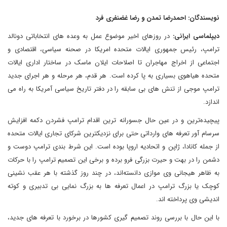
نویسندگان: احمدرضا تمدن و رضا غضنفری فرد
دیپلماسی ایرانی:
در روزهای اخیر موضوع عمل به وعده های انتخاباتی دونالد
ترامپ، رئیس جمهوری ایالات متحده امریکا در صحنه سیاسی، اقتصادی و
اجتماعی از اخراج مهاجران تا اصلاحات ایلان ماسک در ساختار اداری ایالات
متحده هیاهوی بسیاری به پا کرده است. هر قدم، هر مرحله و هر اجرای جدید
ترامپ موجی از تنش های بی سابقه را در دفتر تاریخ سیاسی آمریکا به راه می
اندازد.
پیچیده‌ترین و در عین حال جسورانه ترین اقدام ترامپ فشردن دکمه افزایش
سرسام آور تعرفه های وارداتی حتی برای نزدیکترین شرکای تجاری ایالات متحده
از جمله کانادا، ژاپن و اتحادیه اروپا بوده است. این شرط بندی ترامپ دوست و
دشمن را در بهت و حیرت بزرگی فرو برده و برخی این تصمیم ترامپ را با حرکات
به ظاهر هیجانی وی موازی دانسته‌اند، در چند روز گذشته با هر عقب نشینی
کوچک یا بزرگ ترامپ در اعمال تعرفه ها به بزرگ نمایی بی تدبیری و کوته
اندیشی وی پرداخته اند.
با این حال با بررسی روند تصمیم گیری کشورها در برخورد با تعرفه های جدید،