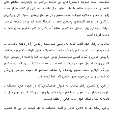
شایسته است متوجه دستاوردهای بی سابقه ترامپ در بازتعریف تفاهم های
اقتصادی دو و چند جانبه با ملت های دیگر باشیم. بسیاری از کشورها از جمله
ژاپن و حتی اتحادیه اروپا با عقب نشینی در مواضع پیشین خود اکنون پذیرای
بازنگری در روابط اقتصادی پیشین خود با آمریکا شده اند و در نتیجه ترامپ
مهلت مجددی برای احقاق حداکثری منافع آمریکا با شرکای تجاری سابق خود به
دست آورده است.
ترامپ با رفتار خود ثابت کرده به راستی سیاستمدار بودن را در وهله نخست در
گرو موفقیت در تجارت تعریف کرده است و اصولا داشتن کارنامه تجاری درخشان
را پیش قراول و شرط اصلی سیاستمدار بودن می‌داند. لذا با دقت در چینش افراد
کلیدی و حلقه اول خود در پیشبرد اهداف، از جمله مذاکرات بین المللی، حضور
پررنگ افرادی مانند استیو ویتکاف را شاهد هستیم که صبغه سیاسی پررنگی
نداشته‌اند و در این حوزه جزو اسامی نام آشنا نبوده اند.
از این رو تحلیل رفتار ترامپ به عنوان ماهیگیری که در حوزه های مختلف با
هیجان فراوان و با سر و صدا تور بزرگ خود را پهن می کند اما در عین حال به
دقت به دنبال شکار خود است خالی از لطف نیست.
برخی رسانه ها به دلایل خاص و البته مختلف به هر قیمت در پی به تصویر