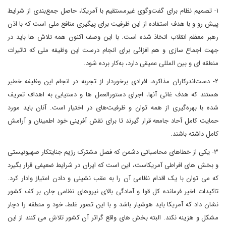
۱- تصمیم نظام برای گفت‌وگوی غیرمستقیم با آمریکا، حاصل جمع‌بندی از شرایط
پیش رو و با هدف استفاده از این ظرفیت برای پیگیری منافع ملی است که با اذن
رهبر معظم انقلاب اتخاذ شده است. با این وصف اکنون همه تلاش ها باید در
جهت اجماع سازی و هم افزائی برای انجام درست این وظیفه ملی که تاثیرات
منطقه ای و بین المللی عمیقی دارد، به‌کار برده شود.
۲- دست‌اندرکاران مذاکره، افرادی برخوردار از تجربه در انجام این وظیفه خطیر
هستند که هدف غائی آنها، اجرای دستورالعمل ها و دستیابی به اهداف تعریف
شده با بهره‌گیری از همه توان و ظرفیت‌های در اختیار است. آنان باید مورد
حمایت کامل آحاد جامعه قرار گیرند تا برای نقش آفرینی خود اطمینان و آرامش
کامل داشته باشند.
۳- یکی از خطاهای محاسباتی دشمن که فصل مشترک رژیم جنایتکار صهیونیستی
و بخش های افراطی آمریکاست، این است که ایران در شرایط ضعیفی قرار بگیرد
که می توان با یک اقدام نظامی آن را به عقب نشینی و دادن امتیاز وادار کرد.
تاکیدات اخیر فرمانده کل قوا و آمادگی بالای نیروهای نظامی جان بر کف کشور
نشان داد که آمریکا باید هوشیار باشد و با این تصور غلط، خود و منطقه را دچار
مشکل و هزینه نکند. البته بخش های واقع گراتر آن کشور تلاش می کنند از این