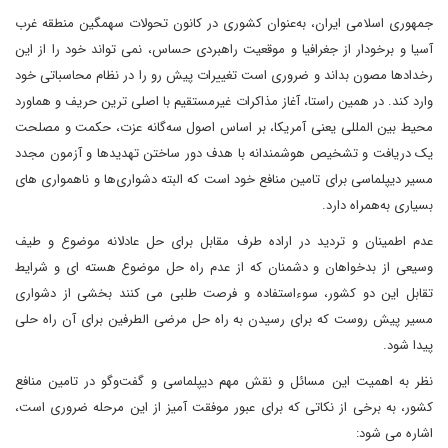
جمهوری اسلامی ایران، به‌عنوان کشوری در کانون تحولات سهمگین منطقه غرب
آسیا و برخودار از جغرافیا و موقعیت راهبردی حساس، نمی تواند خود را از این
رخدادها مصون بداند و ضروری است تغییرات پیش رو را در نظام محاسباتی خود
وارد کند. در همین راستا، آغاز مذاکرات غیرمستقیم با اصلی ترین حریف و هماورد
محیط بین المللی یعنی آمریکا، بر اساس اصول سه‌گانه عزت، حکمت و مصلحت
یک دریافت و تشخیص هوشمندانه با هدف دور ساختن تهدیدها و آزمون مجدد
مسیر دیپلماسی برای تامین منافع خود است که البته دشواری‌ها و ناهمواری های
بسیاری به‌همراه دارد.
عدم اطمینان و تردید در اراده طرف مقابل برای حل عادلانه موضوع و طیف
وسیعی از بدخواهان و دشمنان که از عدم راه حل موضوع هسته ای و شرایط
تقابل این دو کشور، سوءاستفاده و فرصت طلبی می کنند بخشی از دشواری
مسیر پیش روست که برای رسیدن به راه حل مرضی الطرفین برای آن راه حلی
پیدا شود.
نظر به اهمیت این مسائل و نقش مهم دیپلماسی و گفت‌وگو در تامین منافع
کشور، به برخی از نکاتی که برای عبور موفقت آمیز از این مرحله ضروری است،
اشاره می شود: