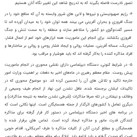
تصور نادرست فاصله بگیرند که به تدریج شاهد این تغییر نگاه آنان هستیم.
۴- رژیم صهیونیستی و نیروها و لابی های شرور وابسته به آن که منافع خود را در
جنگ افروزی و بحران آفرینی می بینند همه توان خود را به میدان آورده اند تا
مسیر گفت‌وگوی دو کشور را متلاطم سازند و منطقه را به سمت تنش و جنگ
افروزی بکشانند. برای انجام این ماموریت همه ابزارهای خود اعم از اعمال فشار،
تحریک، مساله آفرینی، عملیات روانی و ایجاد فشار روحی و روانی بر ساختارها و
افراد مذاکره کننده را به‌کار گرفته اند که باید هوشیار و مراقب بود.
۵- در شرایط کنونی، دستگاه دیپلماسی دارای نقشی محوری در انجام ماموریت
پیش روست. مقام معظم رهبری در ماه‌های اخیر به دفعات بر اهمیت وزارت امور
خارجه تاکید و تلاش های آن را تحسین کرده اند. دو موضوع محوری که در
تاکیدات ایشان برجسته شده، غافل نشدن این نهاد از انجام طیف وسیعی از
وظائف و نیفتادن در تله صرفا مذاکرات (شرطی نشدن جامعه به نتیجه مذاکرات) و
دیگری تعامل با کشورهای اثرگذار از جمله همسایگان است. اینها نکاتی است که
در برنامه های اخیر دستگاه دیپلماسی در دستور کار قرار گرفته برای مذاکره
کنندگان قدرت مانور و مذاکره ایجاد کرده است. تماس های برقرار شده با
همسایگان و مطلع کردن آنان از کلیات مذاکره با طرف آمریکائی، اقدام خوبی
است که صورت گرفته و باید ادامه یابد. ابلاغ پیام مقام معظم رهبری به ولادیمیر