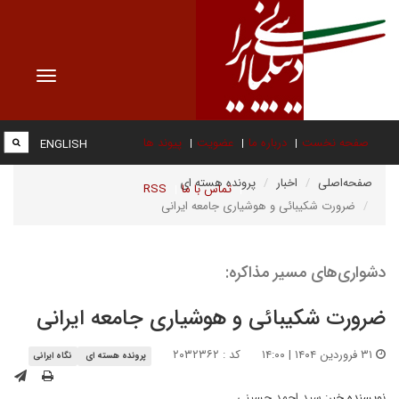
Toggle
vigation
صفحه نخست
درباره ما
عضویت
پیوند ها
ENGLISH
صفحه‌اصلی
اخبار
پرونده هسته ای
تماس با ما
RSS
ضرورت شکیبائی و هوشیاری جامعه ایرانی
دشواری‌های مسیر مذاکره:
ضرورت شکیبائی و هوشیاری جامعه ایرانی
۳۱ فروردین ۱۴۰۴ | ۱۴:۰۰
کد : ۲۰۳۲۳۶۲
پرونده هسته ای
نگاه ایرانی
نویسنده خبر:
سید احمد حسینی