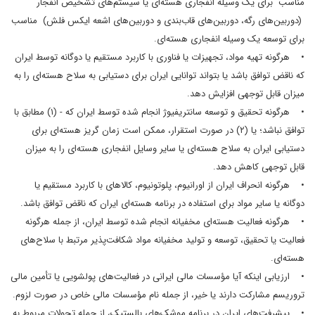
مناسب برای یک وسیله انفجاری هسته‌ای یا سیستم‌های تشخیص انفجار
(دوربین‌های رگه، دوربین‌های قاب‌بندی و دوربین‌های اشعه ایکس فلش) مناسب
برای توسعه یک وسیله انفجاری هسته‌ای.
• هرگونه تهیه مواد، تجهیزات یا فناوری با کاربرد مستقیم یا دوگانه توسط ایران
که ناقض توافق باشد یا بتواند توانایی ایران برای دستیابی به سلاح هسته‌ای را به
میزان قابل توجهی افزایش دهد.
• هرگونه تحقیق و توسعه سانتریفیوژ انجام شده توسط ایران که - (۱) مطابق با
توافق نباشد؛ یا (۲) در صورت استقرار، ممکن است زمان گریز هسته‌ای برای
دستیابی ایران به سلاح هسته‌ای یا سایر وسایل انفجاری هسته‌ای را به میزان
قابل توجهی کاهش دهد.
• هرگونه انحراف ایران از اورانیوم، پلوتونیوم، کالاهای با کاربرد مستقیم یا
دوگانه یا سایر مواد برای استفاده در برنامه هسته‌ای ایران که ناقض توافق باشد.
• هرگونه فعالیت هسته‌ای مخفیانه انجام شده توسط ایران، از جمله هرگونه
فعالیت یا تحقیق، توسعه و تولید مخفیانه مواد شکافت‌پذیر مرتبط با سلاح‌های
هسته‌ای.
• ارزیابی اینکه آیا مؤسسات مالی ایرانی در فعالیت‌های پولشویی یا تأمین مالی
تروریسم مشارکت دارند یا خیر، از جمله نام مؤسسات مالی خاص در صورت لزوم.
• پیشرفت‌های ایران در برنامه موشک‌های بالستیک، از جمله تحولات مربوط به