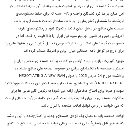
همیشه، نگاه استکباری این نهاد بر فعالیت های حرفه ای آن سایه انداخته و در
این میان بر مذاکره کنندگان واجب و لازم است که برای حفظ دستاوردهای
ارزشمند دانشمندان کشورمان و نیز حفظ ساختار صنعت هسته ای، بر حفظ
صنعت غنی سازی در داخل ایران تاکید و تمرکز شود و پیشنهادهای طرف
آمریکایی مبنی بر تامین اورانیم مورد نیاز ایران را با قاطیت رد کنند. اما در
خصوص دیگر بندهای احتمالی مذاکرات، برخی تحلیل گران غربی پیشنهادهایی را
برای درج در توافق نامه احتمالی میان ایران و آمریکا منتشر کرده اند.
دیوید آلبرایت، بازرس ارشد آژانس در کشف برنامه هسته ای مخفی عراق و
مسئول مصاحبه با دانشمندان عراقی در خصوص برنامه غنی سازی بغداد در
یاداشت مورخ 24 مارس 2025 با عنوان NEGOTIATING A NEW IRAN
NUCLEAR DEAL (مفاد و ادعاهای هدف دار و فاقد اعتبار این یادداشت مورد تائید
نبوده و صرفا برای اطلاع مخاطبان ارائه می شود) به رئوس کلی غربی ها برای
مذاکرات هسته ای با ایران اشاره کرده است. آنچه در ادامه می‌آید ادعاهای اوست
که می خواهد در راس توافق ایالات متحده با ایران باشد:
ایالات متحده باید به دنبال یک توافق هسته‌ای جدید یا اصلاح‌شده با ایران باشد
که به طور قابل راستی‌آزمایی تمام مسیرهای تولید یا دستیابی به سلاح هسته‌ای