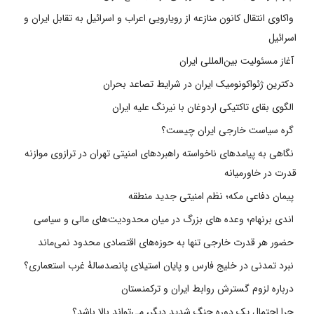
واکاوی انتقال کانون منازعه از رویارویی اعراب و اسرائیل به تقابل ایران و
اسرائیل
آغاز مسئولیت بین‌المللی ایران
دکترین ژئواکونومیک ایران در شرایط تصاعد بحران
الگوی بقای تاکتیکی اردوغان با نیرنگ علیه ایران
گره سیاست خارجی ایران چیست؟
نگاهی به پیامدهای ناخواسته راهبردهای امنیتی تهران در ترازوی موازنه
قدرت در خاورمیانه
پیمان دفاعی مکه؛ نظم امنیتی جدید منطقه
اندی برنهام؛ وعده های بزرگ در میان محدودیت‌های مالی و سیاسی
حضور هر قدرت خارجی تنها به حوزه‌های اقتصادی محدود نمی‌ماند
نبرد تمدنی در خلیج فارس و پایان استیلای پانصدسالۀ غرب استعماری؟
درباره لزوم گسترش روابط ایران و ترکمنستان
چرا احتمال یک دوره جنگ شدید دیگر، می‌تواند بالا باشد؟