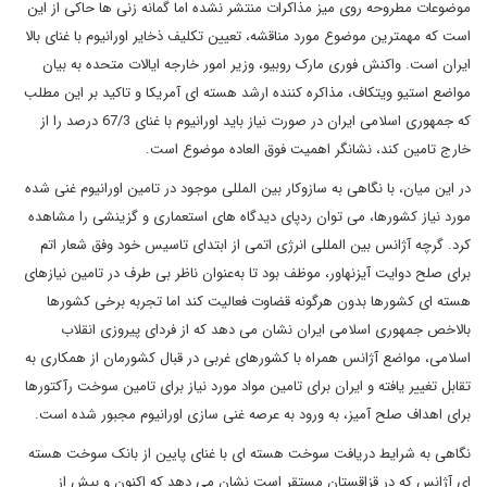
موضوعات مطروحه روی میز مذاکرات منتشر نشده اما گمانه زنی ها حاکی از این
است که مهمترین موضوع مورد مناقشه، تعیین تکلیف ذخایر اورانیوم با غنای بالا
ایران است. واکنش فوری مارک روبیو، وزیر امور خارجه ایالات متحده به بیان
مواضع استیو ویتکاف، مذاکره کننده ارشد هسته ای آمریکا و تاکید بر این مطلب
که جمهوری اسلامی ایران در صورت نیاز باید اورانیوم با غنای 67/3 درصد را از
خارج تامین کند، نشانگر اهمیت فوق العاده موضوع است.
در این میان، با نگاهی به سازوکار بین المللی موجود در تامین اورانیوم غنی شده
مورد نیاز کشورها، می توان ردپای دیدگاه های استعماری و گزینشی را مشاهده
کرد. گرچه آژانس بین المللی انرژی اتمی از ابتدای تاسیس خود وفق شعار اتم
برای صلح دوایت آیزنهاور، موظف بود تا به‌عنوان ناظر بی طرف در تامین نیازهای
هسته ای کشورها بدون هرگونه قضاوت فعالیت کند اما تجربه برخی کشورها
بالاخص جمهوری اسلامی ایران نشان می دهد که از فردای پیروزی انقلاب
اسلامی، مواضع آژانس همراه با کشورهای غربی در قبال کشورمان از همکاری به
تقابل تغییر یافته و ایران برای تامین مواد مورد نیاز برای تامین سوخت رآکتورها
برای اهداف صلح آمیز، به ورود به عرصه غنی سازی اورانیوم مجبور شده است.
نگاهی به شرایط دریافت سوخت هسته ای با غنای پایین از بانک سوخت هسته
ای آژانس که در قزاقستان مستقر است نشان می دهد که اکنون و بیش از