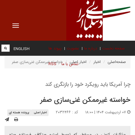
Toggle
vigation
صفحه نخست
درباره ما
عضویت
پیوند ها
ENGLISH
صفحه‌اصلی
اخبار
اخبار اصلی
خواسته غیرممکن غنی‌سازی صفر
تماس با ما
RSS
چرا آمریکا باید رویکرد خود را بازنگری کند
خواسته غیرممکن غنی‌سازی صفر
۰۷ اردیبهشت ۱۴۰۴ | ۱۸:۰۰
کد : ۲۰۳۲۴۶۶
اخبار اصلی
پرونده هسته ای
مذاکرات کنونی در مسقط، که توسط استیو ویتکاف، فرستاده ویژه