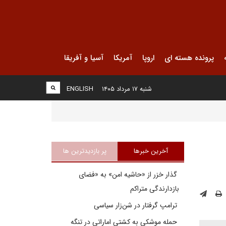
پرونده هسته ای
اروپا
آمریکا
آسیا و آفریقا
شنبه ۱۷ مرداد ۱۴۰۵
ENGLISH
آخرین خبرها
پر بازدیدترین ها
گذار خزر از «حاشیه امن» به «فضای
بازدارندگی متراکم
ترامپ گرفتار در شن‌زار سیاسی
حمله موشکی به کشتی اماراتی در تنگه