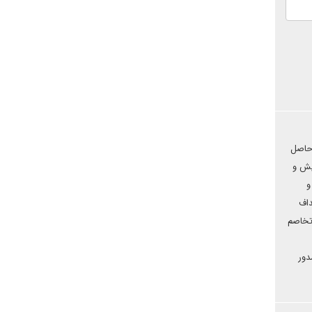
 حاصل
یش و
و
داف
تخاصم
دور