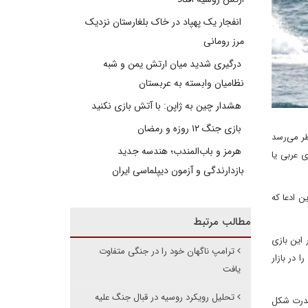
انفجار یک پهپاد در خاک بلغارستان نزدیک
مرز رومانی
درگیری شدید میان ارتش یمن و شبه
نظامیان وابسته به عربستان
هشدار چین به ژاپن: با آتش بازی نکنید
بازی جنگ ۱۲ روزه و رمضان
ظر می‌رسد
هرمز و باب‌المندب؛ هندسه جدید
ی عربی یا
بازدارندگی و آزمون دیپلماسی ایران
ن ادعا که
مطالب مرتبط
 این بازی
ترامپ ناگهان خود را در جنگی متفاوت
 در بازار
یافت
تحلیل رویکرد روسیه در قبال جنگ علیه
قدرت شکل