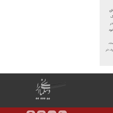
ای
گ
ر
ود
یت،
د، در