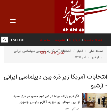
Toggle
vigation
صفحه نخست
درباره ما
عضویت
پیوند ها
ENGLISH
صفحه‌اصلی
اخبار
انتخابات آمریکا زیر ذره بین دیپلماسی ایرانی
تماس با ما
RSS
آرشیو
آذر ۱۳۹۱
انتخابات آمریکا زیر ذره بین دیپلماسی ایرانی
- آرشیو
الگوهای باراک اوباما در دور دوم حضور در کاخ سفید
از این مردان بیاموزید آقای رئیس جمهور
۰۹ آذر ۱۳۹۱