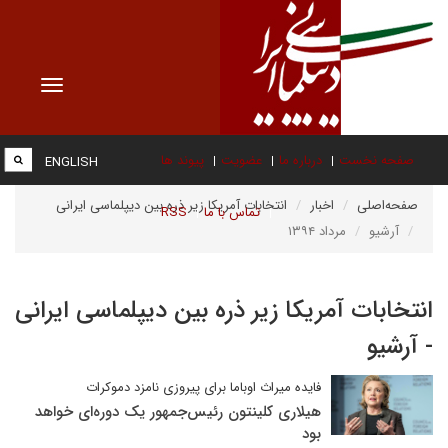
Toggle
vigation
صفحه نخست
درباره ما
عضویت
پیوند ها
ENGLISH
صفحه‌اصلی
اخبار
انتخابات آمریکا زیر ذره بین دیپلماسی ایرانی
تماس با ما
RSS
آرشیو
مرداد ۱۳۹۴
انتخابات آمریکا زیر ذره بین دیپلماسی ایرانی
- آرشیو
فایده میراث اوباما برای پیروزی نامزد دموکرات
هیلاری کلینتون رئیس‌جمهور یک دوره‌ای خواهد
بود