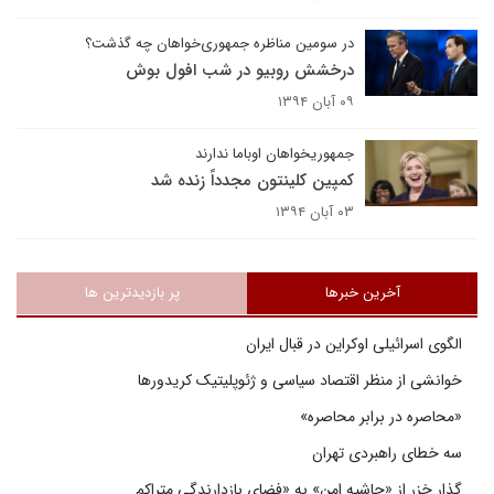
در سومین مناظره جمهوری‌خواهان چه گذشت؟
درخشش روبیو در شب افول بوش
۰۹ آبان ۱۳۹۴
جمهوریخواهان اوباما ندارند
کمپین کلینتون مجدداً زنده شد
۰۳ آبان ۱۳۹۴
آخرین خبرها
پر بازدیدترین ها
الگوی اسرائیلی اوکراین در قبال ایران
خوانشی از منظر اقتصاد سیاسی و ژئوپلیتیک کریدورها
«محاصره در برابر محاصره»
سه خطای راهبردی تهران
گذار خزر از «حاشیه امن» به «فضای بازدارندگی متراکم