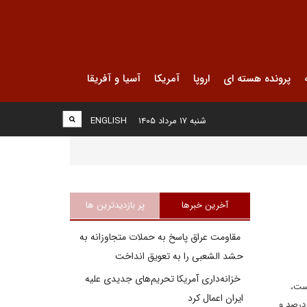
پرونده هسته ای
اروپا
آمریکا
آسیا و آفریقا
شنبه ۱۷ مرداد ۱۴۰۵
ENGLISH
آخرین خبرها
پر بازدیدترین ها
مقاومت عراق پاسخ به حملات متجاوزانه به
حشد الشعبی را به تعویق انداخت
خزانه‌داری آمریکا تحریم‌های جدیدی علیه
ترامپ با 1 درصد پیش است،
ایران اعمال کرد
ن پیشتاز است. در نظرسنجی یو پی آی، پیشتازی کلینتون 3 درصد است. در نظرسنجی اکونومیست این فاصله 5 درصد و