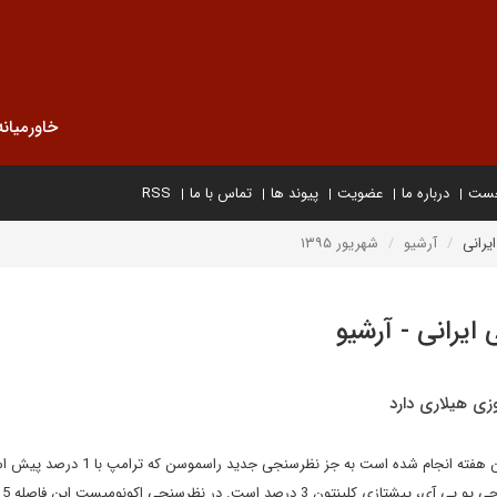
خاورمیانه
خست
درباره ما
عضویت
پیوند ها
تماس با ما
RSS
یرانی
آرشیو
شهریور ۱۳۹۵
 ایرانی - آرشیو
زی هیلاری دارد
در تمامی نظرسنجی هایی که این هفته انجام شده است به جز نظرسنجی جدید راسموسن که 
کلینتو