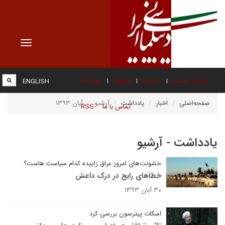
Toggle
vigation
صفحه نخست
درباره ما
عضویت
پیوند ها
ENGLISH
صفحه‌اصلی
اخبار
یادداشت
آرشیو
آبان ۱۳۹۳
تماس با ما
RSS
یادداشت - آرشیو
خشونت‌های امروز عراق زاییده کدام سیاست هاست؟
خطاهای رایج در درک داعش
۳۰ آبان ۱۳۹۳
اسکات پیترسون بررسی کرد