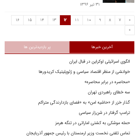
۳۱ تیر ۱۳۹۶
16
15
14
13
12
11
10
9
8
7
«
»
آخرین خبرها
پر بازدیدترین ها
الگوی اسرائیلی اوکراین در قبال ایران
خوانشی از منظر اقتصاد سیاسی و ژئوپلیتیک کریدورها
«محاصره در برابر محاصره»
سه خطای راهبردی تهران
گذار خزر از «حاشیه امن» به «فضای بازدارندگی متراکم
ترامپ گرفتار در شن‌زار سیاسی
حمله موشکی به کشتی اماراتی در تنگه هرمز
تماس تلفنی نخست وزیر ارمنستان با رئیس جمهور آذربایجان