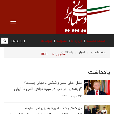
Toggle
vigation
صفحه نخست
درباره ما
عضویت
پیوند ها
ENGLISH
صفحه‌اصلی
اخبار
یادداشت
تماس با ما
RSS
یادداشت
دلیل اصلی ستیز واشنگتن با تهران چیست؟
گزینه‌های ترامپ در مورد توافق اتمی با ایران
۲۴ مرداد ۱۳۹۶
دل خوشی کنگره امریکا به وزیر امور خارجه