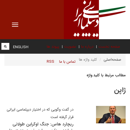
Toggle
vigation
صفحه نخست
درباره ما
عضویت
پیوند ها
ENGLISH
صفحه‌اصلی
کلید واژه ها
تماس با ما
RSS
مطالب مرتبط با کلید واژه
ژاپن
در گفت وگویی که در اختیار دیپلماسی ایرانی
قرار گرفته است
ریچارد هاس: جنگ اوکراین طولانی