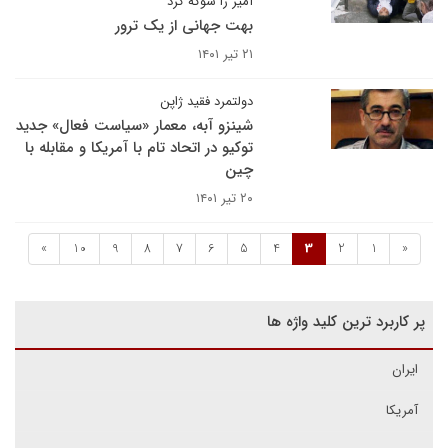
آمیز را شوکه کرد
بهت جهانی از یک ترور
۲۱ تیر ۱۴۰۱
دولتمرد فقید ژاپن
شینزو آبه، معمار «سیاست فعال» جدید
توکیو در اتحاد تام با آمریکا و مقابله با
چین
۲۰ تیر ۱۴۰۱
»
10
9
8
7
6
5
4
3
2
1
«
پر کاربرد ترین کلید واژه ها
ایران
آمریکا