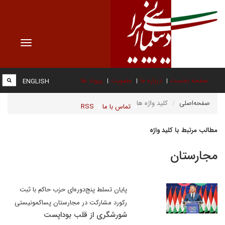
Toggle
vigation
صفحه نخست
درباره ما
عضویت
پیوند ها
ENGLISH
صفحه‌اصلی
کلید واژه ها
تماس با ما
RSS
مطالب مرتبط با کلید واژه
مجارستان
پایان تسلط پنج‌دوره‌ای حزب حاکم با ثبت
رکورد مشارکت در مجارستان پسا‌کمونیستی
شورشگری از قلب بوداپست