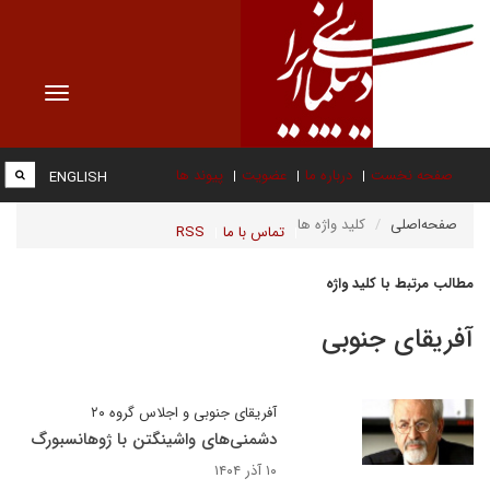
Toggle
vigation
صفحه نخست
درباره ما
عضویت
پیوند ها
ENGLISH
صفحه‌اصلی
کلید واژه ها
تماس با ما
RSS
مطالب مرتبط با کلید واژه
آفریقای جنوبی
آفریقای جنوبی و اجلاس گروه ۲۰
دشمنی‌های واشینگتن با ژوهانسبورگ
۱۰ آذر ۱۴۰۴