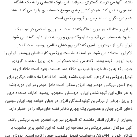
باشند. آنها می ترسند گسترش عجولانه، این بلوک اقتصادی را به یک باشگاه
ضدغربی تبدیل کند. هر دو کشور چنین موضع خصمانه ای را رد می کنند. هند
همچنین نگران تسلط چین بر گروه بریکس است.
در این راستا، الحاق ایران غافلگیرکننده است. جمهوری اسلامی در غرب یک
مطرود به حساب می آید و به اردوگاه چین و روسیه تعلق دارد. گفته می شود
ایران یکی از مهمترین تامین کنندگان پهپادهای نظامی روسیه است که در
اوکراین استفاده می شود. در آستانه نشست بریکس، کارشناسان پیوستن ایران را
بعید ارزیابی کرده بودند. گفته می شود دموکراسی های برزیل، هند و آفریقای
جنوبی که به روابط خوب با غرب نیز علاقه مند هستند، بعید است علاقه ای به
تبدیل بریکس به گروهی نامطلوب داشته باشند. اما ظاهرا ملاحظات دیگری برای
پنج کشور بریکس مهمتر بود. انرژی ممکن است عامل مهمی در این مورد باشد.
به هر حال، این گروه شامل ایران، عربستان سعودی، روسیه، امارات متحده عربی
و برزیل، برخی از بزرگترین تولیدکنندگان انرژی در جهان خواهد بود. ایران دومین
ذخایر گازی جهان و همچنین یک چهارم ذخایر نفت خاورمیانه را در اختیار دارد.
بسیاری از ناظران انتظار داشتند که اندونزی نیز جزء اعضای جدید بریکس باشد.
آنیل سوکلال، سفیر بریکس در مصاحبه ای گفت که این کشور برای مشورت با
شرکای خود در ASEAN درخواست تعویق عضویت خود را کرده است. اندونزی می