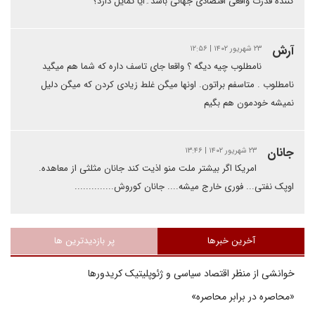
کننده قدرت واقعی اقتصادی جهانی باشد۔ایا تمایل دارد؟
آرش
۲۳ شهریور ۱۴۰۲ | ۱۲:۵۶
نامطلوب چیه دیگه ؟ واقعا جای تاسف داره که شما هم میگید
نامطلوب . متاسفم براتون. اونها میگن غلط زیادی کردن که میگن دلیل
نمیشه خودمون هم بگیم
جانان
۲۳ شهریور ۱۴۰۲ | ۱۳:۴۶
امریکا اگر بیشتر ملت منو اذیت کند جانان مثلثی از معاهده.
اوپک نفتی... فوری خارج میشه.... جانان کوروش..............
آخرین خبرها
پر بازدیدترین ها
خوانشی از منظر اقتصاد سیاسی و ژئوپلیتیک کریدورها
«محاصره در برابر محاصره»