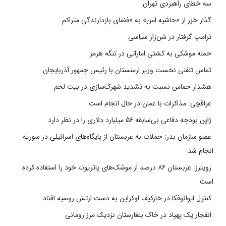
سه خطای راهبردی تهران
گذار خزر از «حاشیه امن» به «فضای بازدارندگی متراکم
ترامپ گرفتار در شن‌زار سیاسی
حمله موشکی به کشتی اماراتی در تنگه هرمز
تماس تلفنی نخست وزیر ارمنستان با رئیس جمهور آذربایجان
هشدار حماس نسبت به تشدید شهرک‌سازی در بیت‌ لحم
عراقچی: مذاکرات با عمان در حال انجام است
ژاپن بودجه دفاعی بی‌سابقه ۵۶ میلیارد دلاری را در نظر دارد
عضو سازمان بدر: حملات به عربستان از پایگاه‌های اسرائیلی در سوریه
انجام شد
رویترز: عربستان ۸۶ درصد از موشک‌های پاتریوت خود را استفاده کرده
است
کنترل ایوانوفکا در خارکیف اوکراین به دست ارتش روسیه افتاد
انفجار یک پهپاد در خاک بلغارستان نزدیک مرز رومانی