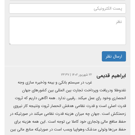
ارسال نظر
ابراهیم قدیمی
۲۲ شهریور ۱۴۰۲ | ۲۳:۳۷
غرب در سیستم بانکی و بیمه وذخیره سازی وجه
نقدوطلا ودریافت وپرداخت تجارت بین المللی بین کشورهای جهان
انجصاری وخود رای عمل میکند۔رقیبی ندارد۔همه اگاهی داریم که ثروت
قدرت اصلی است و قدرت نظامی هدفش انحصار ثروت ونتیجه کار نیروی
زحمتکش است۔جهان چه میزان هزینه قدرت نظامی میکند در صورتیکه در
حفظ منافع مالی وتجاری خود کاملا بی توجه است۔این همه هزینه برای
حفظ مرزها وتولی مدشک وهواپیا وبمب است در صورتیکه منابع مالی بین