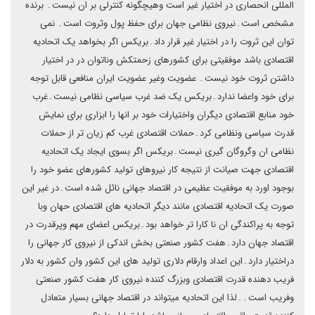
المللی انحصاری در اختیار غیر است وهیچگونه کنترلی بر ان نیست۔ برنده
مشخص است۔نیروی نظامی جهان برای حفظ پول وثروت است۔ نمی
توان این ثروت را در اختیار غیر قرار داد۔بریکس اگر بخواهد یک اتحادیه
اقتصادی باشد موفقیتی برای کشورهای زحمتکش وناتوان در در اختیار
داشتن ثروت خود نیست۔ عضویت وغیر عضویت ایران منافعی قابل توجه
برای خود واعضا ندارد۔بریکس یک ضد غرب سیاسی نظامی نیست۔غرب
خود منابع اقتصادی دیگران واختیارات خود بر انها را ابزاری برای نمایش
قدرت سیاسی ونظامی کرد۔حملات اقتصادی غرب کم زیان تر از حملات
نظامی ان وگروگان گیری نیست۔بریکس اگر بسوی ایجاد یک اتحادیه
اقتصادی جهت صیانت از نتیجه کار نیروهای تولید کشورهای عضو خود را
بوجود اورد به موفقیت عظیمی در اقتصاد جهانی نائل شده است۔در غیر این
صورت یک اتحادیه اقتصادی مانند دیگر اتحادیه های اقتصادی حهان وبا
توجه به پراکندگی ان نا کارا تر خواهد بود۔بریکس اعضای مهم وپرقدرت در
اقتصاد جهان دارد۔هفت کشور صنعتی بخش اندکی از نیروی کار جهانی را
دراختیار دارد۔این اعداد وارقام دلاری تولید های این کشور وان کشور به دلار
فریب دهنده قدرت اقتصادی وبزرگ کننده نیروی کار هفت کشور صنعتی
وفریب است۔۔لذا این اتحادیه میتواند در اقتصاد جهانی بسیار متعادل