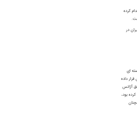
ام کرده
ست.
ران در
ه تسلیحات هسته ای
یار آژانس قرار داده
 با توافق آژانس
کرده بود،
 این سوال همچنان