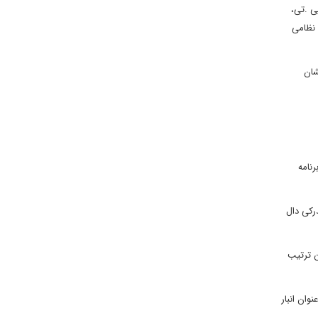
ی .تی،
 نظامی
شان
نامه
درکی دال
ن ترتیب
وان انبار