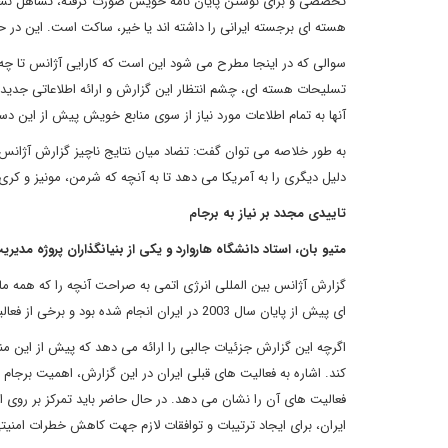
تخصصی و برای نوشتن پایان نامه خویش صورت گرفته، تساهل نشان د
هسته ای برجسته ایرانی را داشته اند یا خیر، ساکت است. این در حا
سوالی که در اینجا مطرح می شود این است که کارایی آژانس تا چه 
تسلیحات هسته ای، چشم انتظار این گزارش و ارائه اطلاعاتی جدید در م
آنها به تمام اطلاعات مورد نیاز از سوی منابع خویش پیش از این دست
به طور خلاصه می توان گفت: تضاد میان نتایج ناچیز گزارش آژانس ا
دلیل دیگری را به آمریکا می دهد تا به آنچه که شرمن، مونیز و کری 
تاییدی مجدد بر نیاز به برجام
متیو بان، استاد دانشگاه هاروارد و یکی از بنیانگذاران پروژه مدیریت
گزارش آژانس بین المللی انرژی اتمی به صراحت آنچه را که همه ما
ای پیش از پایان سال 2003 در ایران انجام شده بود و برخی از فعالیت ها نیز پس از 2003 ادامه داشته است.
اگرچه این گزارش جزئیات جالبی را ارائه می دهد که پیش از این م
کند. اشاره به فعالیت های قبلی ایران در این گزارش، اهمیت برجام
ایران، برای ایجاد ترتیبات و توافقات لازم جهت کاهش خطرات امنی