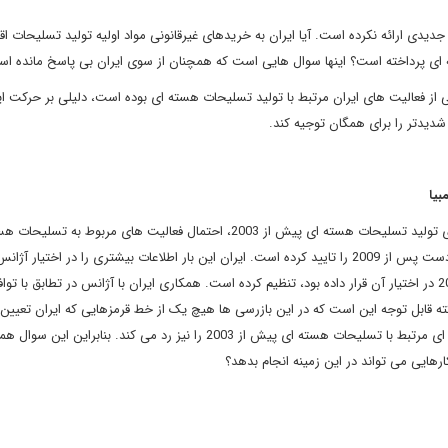
دیدی ارائه نکرده است. آیا ایران به خریدهای غیرقانونی مواد اولیه تولید تسلیحات اقد
ه ای پرداخته است؟ اینها سوال هایی است که همچنان از سوی ایران بی پاسخ مانده ا
از فعالیت های ایران مرتبط با تولید تسلیحات هسته ای بوده است، دلیلی بر حرکت ای
شدیدتر را برای همگان توجیه کند.
بیا
این گزارش همانطور که انتظار می رفت فعالیت های ایران در راستای تولید تسلیحات هسته ای پیش از 2003، احتمال فعالیت های مربوط ب
پس از 2003 و عدم وجود هیچ گونه مدرکی دال بر اقداماتی از این دست پس از 2009 را تایید کرده است. ایران این بار اطلاعات بیشتری را در اخت
بود، اما آژانس ارزیابی نهایی خود را بر پایه اطلاعاتی که تا نوامبر2011 در اختیار آن قرار داده بود، تنظیم کرده است. همکاری ایران با آژانس در تطابق
نکته قابل توجه این است که در این بازرسی ها هیچ یک از خط قرمزهایی که ایران تعیین 
رد نشدند. باید توجه داشت که ایران خود ادعای فعالیت های هسته ای مرتبط با تسلیحات هسته ای پیش از 2003 را نیز رد می کند. بنابراین
هایی می تواند در این زمینه انجام بدهد؟