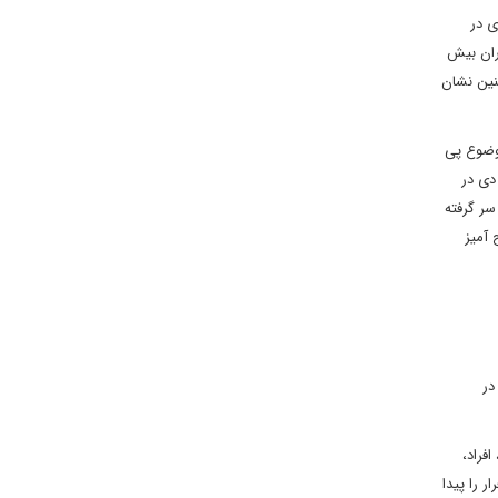
ی در
کا در 2007 بود؛ برنامه هسته ای ایران بیش
نین نشان
دهد تا موضوع پی
دی در
سر گرفته
 آمیز
س در
فراد،
 را پیدا