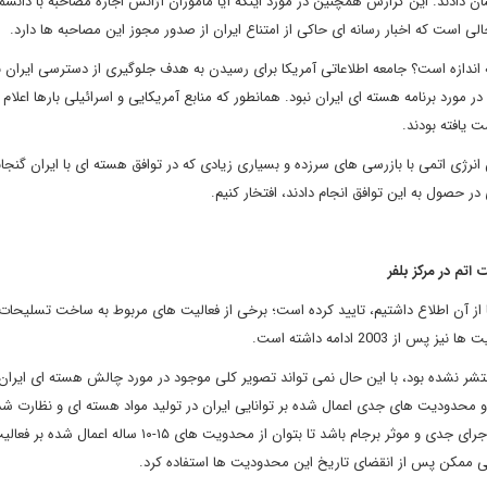
ادند. این گزارش همچنین در مورد اینکه آیا ماموران آژانس اجازه مصاحبه با دانشم
لی است که اخبار رسانه ای حاکی از امتناع ایران از صدور مجوز این مصاحبه ها دارد.
اندازه است؟ جامعه اطلاعاتی آمریکا برای رسیدن به هدف جلوگیری از دسترسی ایران ب
ورد برنامه هسته ای ایران نبود. همانطور که منابع آمریکایی و اسرائیلی بارها اعلام ک
 یافته بودند.
نرژی اتمی با بازرسی های سرزده و بسیاری زیادی که در توافق هسته ای با ایران گنجا
در حصول به این توافق انجام دادند، افتخار کنیم.
 اتم در مرکز بلفر
 از آن اطلاع داشتیم، تایید کرده است؛ برخی از فعالیت های مربوط به ساخت تسلیحا
نتشر نشده بود، با این حال نمی تواند تصویر کلی موجود در مورد چالش هسته ای ایران
 و محدودیت های جدی اعمال شده بر توانایی ایران در تولید مواد هسته ای و نظارت شد
فعالیت های آن را نشان می دهد. در حال حاضر باید تمرکز بر روی اجرای جدی و موثر برجام باشد تا بتوان از محدویت های ۱۵-۰
تی ممکن پس از انقضای تاریخ این محدودیت ها استفاده کرد.