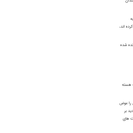
ندان
ه
رده اند،
نده شده
ت هسته
 را عوض
ید بر
۱ ساله اعمال شده بر فعالیت های