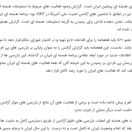
ت های هسته ای پیشین ایران است. گزارش وجود فعالیت های مربوط به تسلیحات هسته ا
ایران پیش از 2003 را صراحتا تایید کرده است. نتیجه گیری آژانس نیز در تطابق با تخمین های آژانس امنیت ملی آمری
اشد، نشان دهنده تلاش برای رسیدن به گزینه تسلیحات هسته ای است. گزارش همچ
هم اکنون نوبت به شورای حکام رسیده است. طبق برجام کشورهای عضو ۱+۵ باید قطعنامه را برای اقدامات لازم تهیه و در اختیار شورای حکام قرار 
شد: نخست، این قطعنامه باید گزارش آژانس را به عنوان پایانی بر بازرسی های پی ام 
 اطلاعات جدید در مورد ابعاد نظامی برنامه هسته ای ایران در گذشته، این بازرسی ها از 
بازرسان پی ام دی بر رسیدن به این نتیجه کلی که همه فعالیت های هسته ای ایران صلح
ف کند که فعالیت های ایران را مورد رصد کامل قرار دهد.
هران فعالیت های مربوط به ساخت تسلیحات هسته ای را تا 2009 کم و بیش ادامه داده است و برخی از فعالیت های آن مانع از بازرسی های موثر آژان
داشت است دیگر محلی از اعراب ندارد.
یت های هسته ای اعضاء، بازرسی های دقیق آژانس از طریق دسترسی کامل به سایت ها، ا
 که اعلام وضعیت ایران نه کامل است و نه درست. با این حال ایران با برجام مسیر فرار