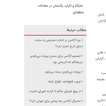
جایگاه و کارکرد پاکستان در معادلات
منطقه‌ای
رد. شش
گزارش
مطالب مرتبط
چرا آژانس بر اجازه دسترسی به سایت
تسای کرج اصرار دارد؟
اکید داشتند، می ستایم. قبل از 2003، ایران فعالیت هایی
تصمیم آژانس برای بستن پرونده پی‌ام‌دی
، گزارش
دیرهنگام اما تاریخی بود
پرونده پی‌ام‌دی بسته می‌شود
دست
ت هسته
غروب قطع‌نامه، طلوع تضاد
از پیچ شورای حکام تا گردنه شورای امنیت
ری
 دکتری
مدیرکل آژانس چه پیامی برای تهران دارد؟