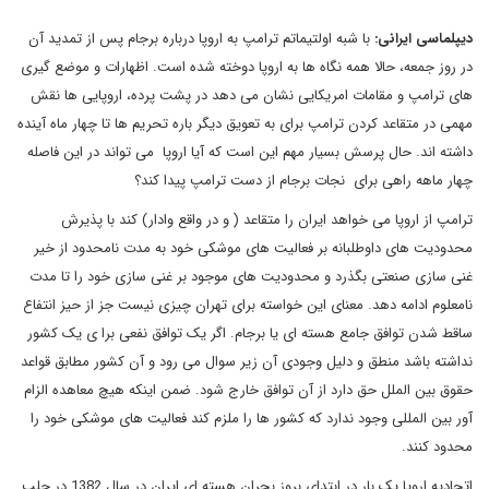
دیپلماسی ایرانی:
با شبه اولتیماتم ترامپ به اروپا درباره برجام پس از تمدید آن
در روز جمعه، حالا همه نگاه ها به اروپا دوخته شده است. اظهارات و موضع گیری
های ترامپ و مقامات امریکایی نشان می دهد در پشت پرده، اروپایی ها نقش
مهمی در متقاعد کردن ترامپ برای به تعویق دیگر باره تحریم ها تا چهار ماه آینده
داشته اند. حال پرسش بسیار مهم این است که آیا اروپا می تواند در این فاصله
چهار ماهه راهی برای نجات برجام از دست ترامپ پیدا کند؟
ترامپ از اروپا می خواهد ایران را متقاعد ( و در واقع وادار) کند با پذیرش
محدودیت های داوطلبانه بر فعالیت های موشکی خود به مدت نامحدود از خیر
غنی سازی صنعتی بگذرد و محدودیت های موجود بر غنی سازی خود را تا مدت
نامعلوم ادامه دهد. معنای این خواسته برای تهران چیزی نیست جز از حیز انتفاع
ساقط شدن توافق جامع هسته ای یا برجام. اگر یک توافق نفعی برا ی یک کشور
نداشته باشد منطق و دلیل وجودی آن زیر سوال می رود و آن کشور مطابق قواعد
حقوق بین الملل حق دارد از آن توافق خارج شود. ضمن اینکه هیچ معاهده الزام
آور بین المللی وجود ندارد که کشور ها را ملزم کند فعالیت های موشکی خود را
محدود کنند.
اتحادیه اروپا یک بار در ابتدای بروز بحران هسته ای ایران در سال 1382 در جلب