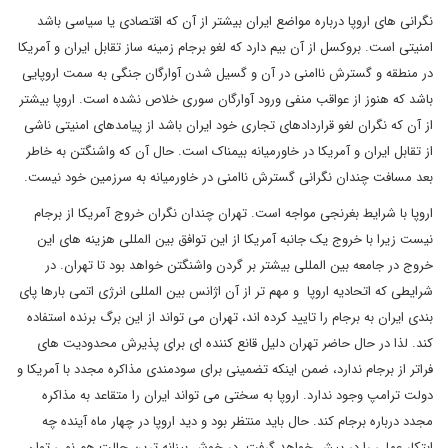
نگرانی های اروپا درباره مواضع ایران بیشتر از آن که اقتصادی یا سیاسی باشد
امنیتی است. بروکسل از آن بیم دارد که لغو برجام زمینه ساز تقابل ایران و آمریکا
در منطقه و گسترش ناامنی در آن و گسیل شدن آوارگان جنگی به سمت اروپایی
باشد که هنوز از عواقب منفی ورود آوارگان سوری خلاص نشده است. اروپا بیشتر
از آن که نگران لغو قراردادهای تجاری خود ایران باشد از پیامدهای امنیتی ناشی
از تقابل ایران و آمریکا در خاورمیانه بیمناک است. حال آن که واشنگتن به خاطر
بعد مسافت چندان نگرانی گسترش ناامنی در خاورمیانه به سرزمین خود نیست.
اروپا با شرایط بغرنجی مواجه است. تهران چندان نگران خروج آمریکا از برجام
نیست زیرا با خروج یک جانبه آمریکا از این توافق بین المللی هزینه های این
خروج در جامعه بین المللی بیشتر بر گردن واشنگتن خواهد بود تا تهران. در
شرایطی که اتحادیه اروپا و مهم تر از آن اژانس بین المللی انرژی اتمی بارها پای
بندی ایران به برجام را تایید کرده اند، تهران می تواند از این برگ برنده استفاده
کند. لذا در حال حاضر تهران دلیل قانع کننده ای برای پذیرش محدودیت های
فراتر از برجام ندارد، ضمن اینکه تضمینی برای سودمندی مذاکره مجدد با آمریکا و
دولت ترامپ وجود ندارد. اروپا به سختی می تواند ایران را متقاعد به مذاکره
مجدد درباره برجام کند. حال باید منتظر بود و دید اروپا در چهار ماه آینده چه
ابتکار عملی را در پیش خواهد گرفت. در خوش بینانه ترین حالت هم نمی توان