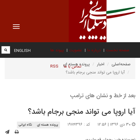
Toggle
vigation
صفحه نخست
درباره ما
عضویت
پیوند ها
ENGLISH
صفحه‌اصلی
اخبار
پرونده هسته ای
تماس با ما
RSS
آیا اروپا می تواند منجی برجام باشد؟
بعد از خط و نشان های ترامپ
آیا اروپا می تواند منجی برجام باشد؟
۳۰ دی ۱۳۹۶ | ۱۲:۵۶
کد : ۱۹۷۴۳۹۶
پرونده هسته ای
نگاه ایرانی
نویسنده خبر:
رحمان قهرمان‌پور