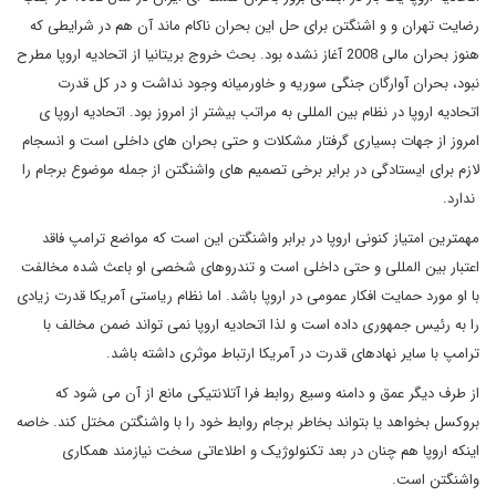
رضایت تهران و و اشنگتن برای حل این بحران ناکام ماند آن هم در شرایطی که
هنوز بحران مالی 2008 آغاز نشده بود. بحث خروج بریتانیا از اتحادیه اروپا مطرح
نبود، بحران آوارگان جنگی سوریه و خاورمیانه وجود نداشت و در کل قدرت
اتحادیه اروپا در نظام بین المللی به مراتب بیشتر از امروز بود. اتحادیه اروپا ی
امروز از جهات بسیاری گرفتار مشکلات و حتی بحران های داخلی است و انسجام
لازم برای ایستادگی در برابر برخی تصمیم های واشنگتن از جمله موضوع برجام را
ندارد.
مهمترین امتیاز کنونی اروپا در برابر واشنگتن این است که مواضع ترامپ فاقد
اعتبار بین المللی و حتی داخلی است و تندروهای شخصی او باعث شده مخالفت
با او مورد حمایت افکار عمومی در اروپا باشد. اما نظام ریاستی آمریکا قدرت زیادی
را به رئیس جمهوری داده است و لذا اتحادیه اروپا نمی تواند ضمن مخالف با
ترامپ با سایر نهادهای قدرت در آمریکا ارتباط موثری داشته باشد.
از طرف دیگر عمق و دامنه وسیع روابط فرا آتلانتیکی مانع از آن می شود که
بروکسل بخواهد یا بتواند بخاطر برجام روابط خود را با واشنگتن مختل کند. خاصه
اینکه اروپا هم چنان در بعد تکنولوژیک و اطلاعاتی سخت نیازمند همکاری
واشنگتن است.