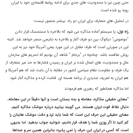
حتی چین نیز با محدودیت های جدی برای ادامه روابط اقتصادی خود با ایران
روبه رو شده است.
در تحلیل های متعارف برای ایران دو راه بیشتر متصور نیست:
راه اول،
یا سیستم آماده مذاکره می شود که بالاخره با مستمسک قرار دادن
"موضوعی" دیالوگ بین دو طرف آغاز و بالاخره به نتایجی منجر خواهد شد. البته
این در صورتی است که طرف مقابل در این مورد یعنی آمریکا خود نیز به این
روش علاقمند باشد. چنانچه در "برجام " شاهد آن بودیم که تحریم های سازمان
ملل و محدودیت های اعمال شده بر ایران و رسیدن فشارها به حد غیر متعارف از
یک طرف و مقاومت نظام سیاسی کشور در مقابله با آن باعث شد که هم آمریکا و
هم ایران به تعریف جدیدی از برنامه هسته ای قناعت کرده و مذاکره آغاز شود.
اما مذاکره همانطور که رهبری هم فرمودند:
"معنای حقیقی مذاکره، معامله و بده بستان است و آنها دقیقاً در این معامله،
دنبال نقاط قوت ایران هستند. می گویند بیایید درباره موشک مذاکره کنیم،
معنای حقیقی این حرف این است که شما باید بُرد و دقت موشک هایتان را
کم کنید تا اگر روزی شما را هدف قرار دادیم، نتوانید جواب بدهید. اما بدیهی
است که کسی در ایران این حرف را نمی پذیرد؛ بنابراین همین سر و صداها