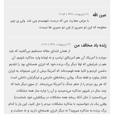
عین الله
۲۸ اردیبهشت ۱۳۹۸ | ۲۱:۵۴
با عرض معذرت من که درست نفهمیدم چی شد. ولی ی چیز
معلومه که این تو بمیری از اون تو بمیری ها نیست.
زنده باد مخالف من
۲۹ اردیبهشت ۱۳۹۸ | ۰۶:۲۶
از همان ابتدای مقاله مستقیم می‌گفتید که باید
دوباره با آمریکا، آن هم آمریکای ترامپ و نه اوباما وارد مذاکره شویم، آن
هم در شرایطی که اولا دیگر برگ برنده خود که انرژی هسته‌ای بود را تقدیم
دشمن کردیم و ثانیا همه فهمیده‌اند که آمریکا بیش از این نمیتواند به ایران
فشار بیاورد و فقط جنگ روانی رسانه‌های خارجی و غربگرایان داخلی است
که هر روز مردم را از خطر جنگ با آمریکا می‌ترساند. از سوی دیگر شما که
چند سال در شیپور مذاکره می‌دمیدید و آن را چاره ساز همه مشکلات
می‌دانستید ( حال آنکه ریشه همه مشکلات در بیکفایتی خود شماست)
وقتی یک بار نتوانستید با مذاکره مشکلات مردم را حل کنید، این یار با کدام
برگ برنده به مذاکره میروید؟ نه دیگر انرژی هسته‌ای دارید و نه حمایت و