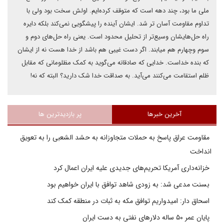
ملی ما بود، چند دهه است که متوقف کرده‌ایم. اولش سخت بود ولی با
تداوم مقاومت آسان تر شد. ایشان آینده را پیشگویی نمی‌کند بلکه دایره
راه حل‌هایشان وسیع‌تر از تحلیل محدود است. یعنی راه‌ حل‌های دوم و
سوم وچهارم هم میابند. اگر دست غیبی هم باشد از خدا هست نه از ایشان
که بنده خداست. خدایی که صادقانه می‌گوید به کمک مظلومانی که مقابل
ظلم استقامت می‌کنند می‌آید. به صداقت خدا شک دارید؟ البته که نه!
آخرین خبرها
پر بازدیدترین ها
مقاومت عراق پاسخ به حملات متجاوزانه به حشد الشعبی را به تعویق
انداخت
خزانه‌داری آمریکا تحریم‌های جدیدی علیه ایران اعمال کرد
بسنت مدعی شد: به زودی شاهد توافق با ایران خواهیم بود
اسحاق دار: امیدواریم توافق مکه به ثبات در منطقه کمک کند
پایان عمر ۵۰ ساله دلارهای نفتی به دست ایران