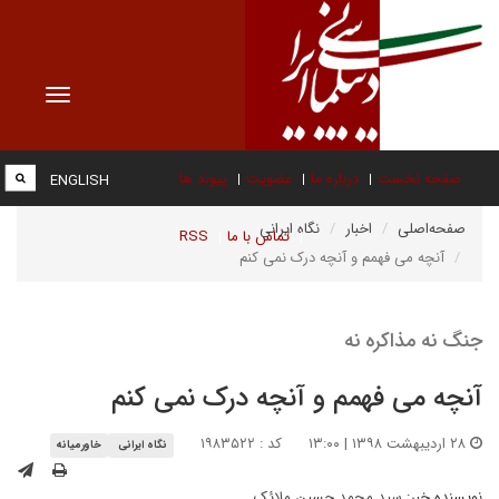
Toggle
vigation
صفحه نخست
درباره ما
عضویت
پیوند ها
ENGLISH
صفحه‌اصلی
اخبار
نگاه ایرانی
تماس با ما
RSS
آنچه می فهمم و آنچه درک نمی کنم
جنگ نه مذاکره نه
آنچه می فهمم و آنچه درک نمی کنم
۲۸ اردیبهشت ۱۳۹۸ | ۱۳:۰۰
کد : ۱۹۸۳۵۲۲
نگاه ایرانی
خاورمیانه
نویسنده خبر:
سید محمد حسین ملائک