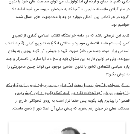
بندی کنیم. با ایمان و اراده ای ایدئولوژیک می توان سیاست های خود را بدون
در نظر گرفتن ملاحظه خارجی تا آنجا که به خودمان مربوط می شود ادامه داد.
اگرچه در هر تماس بین المللی دوباره مواجه با محدودیت های اعمال شده
خواهیم بود.
شاید این فرصتی باشد که در ادامه خواستگاه انقلاب اسلامی گذاری از تغییری
کمی (سیستم فاسد اقتصادی موجود و عدالتی لنگ) به تغییری کیفی (آنچه انقلاب
اسلامی برای مردم وعده می داد) صورت گیرد و جهشی آن گونه رویایی به وقوع
بپیوندد. ولی در اولین فاز به این سئوال باید پاسخ داد آیا سازمان نامتمرکز و چند
پاره سیاسی اقتصادی کشور با قانون اساسی موجود می تواند چنین ماموریتی را
به دوش بگیرد؟
اما اگر نخواهم با "روش تحلیل متعارف" به این موضوع وارد شوم و از دیگران که
با "چشمی برزخی" به تحولات نگاه می کنند کمک بگیرم و این "پیش بینی
قطعی" را بپذیرم باید بگویم پس حتما قرار است به زودی تحولاتی خارج از
معادلات فعلی در جهان رقم بخورد که پیش بینی آن اصلا دور از ذهن ماست.