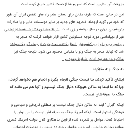
بازیافت آن منابعی است که تحریم ها از دست کشور خارج کرده است.
این در حالی است که طرف مقابل برای بستن سایر راه های تنفس ایران آن طور
که خود می گوید ازجمله تحریم های جدید بر سایر موسسات مالی و یا صادرات
پتروشیمی ایران در حال برنامه ریزی است .
در نتیجه این فشارها قطعا ابزارهایی
غیر از دیپلماسی مورد توجه مسئولین کشور قرار خواهد گرفت که منجر به
رویارویی بین ایران و کشورهای اعمال کننده محدودیت از جمله آمریکا خواهد
شد که نهایتا منجر به جنگ ولو با مقیاس محدود می شود. نتیجه جنگ نیز
مذاکره خواهد بود اما در شرایط جدید تر.
نه جنگ ونه مذاکره؛
ایشان تأکید کردند: بنا نیست جنگی انجام بگیرد و انجام هم نخواهد گرفت،
چرا که ما ابتدا به ساکن هیچگاه دنبال جنگ نیستیم و آنها هم می دانند که
جنگ به صرفه‌شان نیست.
اینکه "ایران" ابتدا به ساکن دنبال جنگ نیست بر منطقی تاریخی و سیاسی و
فرهنگی استوار است. اینکه آمریکا جنگ به صرفه اش نیست را می توان با
احتیاط گفت. عوامل بر شمرده شده از قبیل بدهکاری کلان دولت آمریکا، کسری
موازنه تجارت خارجی، فقر و بی خانمانی چند ده ملیونی و معضلات اجتماعی