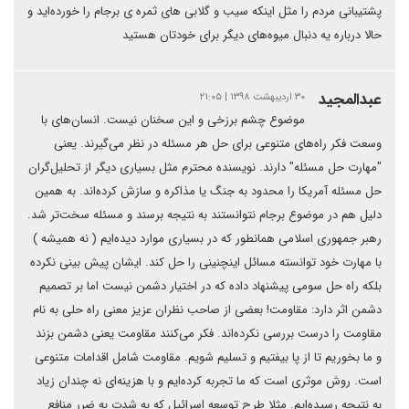
پشتیبانی مردم را مثل اینکه سیب و گلابی های ثمره ی برجام را خورده‌اید و
حالا درباره یه دنبال میوه‌های دیگر برای خودتان هستید
عبدالمجید
۳۰ اردیبهشت ۱۳۹۸ | ۲۱:۰۵
موضوع چشم برزخی و این سخنان نیست. انسان‌های با
وسعت فکر راه‌های متنوعی برای حل هر مسئله در نظر می‌گیرند. یعنی
"مهارت حل مسئله" دارند. نویسنده محترم مثل بسیاری دیگر از تحلیل‌گران
حل مسئله آمریکا را محدود به جنگ یا مذاکره و سازش کرده‌اند. به همین
دلیل هم در موضوع برجام نتوانستند به نتیجه برسند و مسئله سخت‌تر شد.
رهبر جمهوری اسلامی همانطور که در بسیاری موارد دیده‌ایم ( نه همیشه )
با مهارت خود توانسته مسائل اینچنینی را حل کند. ایشان پیش بینی نکرده
بلکه راه حل سومی پیشنهاد داده که در اختیار دشمن نیست اما بر تصمیم
دشمن اثر دارد: مقاومت! بعضی از صاحب نظران عزیز معنی راه حلی به نام
مقاومت را درست بررسی نکرده‌اند. فکر می‌کنند مقاومت یعنی دشمن بزند
و ما بخوریم تا از پا بیفتیم و تسلیم شویم. مقاومت شامل اقدامات متنوعی
است. روش موثری است که ما تجربه کرده‌ایم و با هزینه‌ای نه چندان زیاد
به نتیجه رسیده‌ایم. مثلا طرح توسعه اسرائیل که به شدت به ضرر منافع