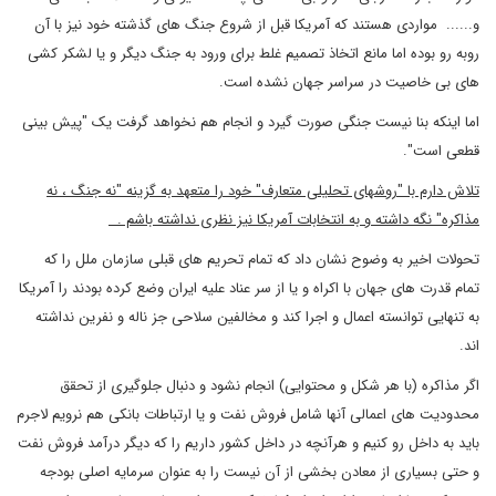
و...... مواردی هستند که آمریکا قبل از شروع جنگ های گذشته خود نیز با آن
روبه رو بوده اما مانع اتخاذ تصمیم غلط برای ورود به جنگ دیگر و یا لشکر کشی
های بی خاصیت در سراسر جهان نشده است.
اما اینکه بنا نیست جنگی صورت گیرد و انجام هم نخواهد گرفت یک "پیش بینی
قطعی است".
تلاش دارم با "روشهای تحلیلی متعارف" خود را متعهد به گزینه "نه جنگ ، نه
مذاکره" نگه داشته و به انتخابات آمریکا نیز نظری نداشته باشم .
تحولات اخیر به وضوح نشان داد که تمام تحریم های قبلی سازمان ملل را که
تمام قدرت های جهان با اکراه و یا از سر عناد علیه ایران وضع کرده بودند را آمریکا
به تنهایی توانسته اعمال و اجرا کند و مخالفین سلاحی جز ناله و نفرین نداشته
اند.
اگر مذاکره (با هر شکل و محتوایی) انجام نشود و دنبال جلوگیری از تحقق
محدودیت های اعمالی آنها شامل فروش نفت و یا ارتباطات بانکی هم نرویم لاجرم
باید به داخل رو کنیم و هرآنچه در داخل کشور داریم را که دیگر درآمد فروش نفت
و حتی بسیاری از معادن بخشی از آن نیست را به عنوان سرمایه اصلی بودجه