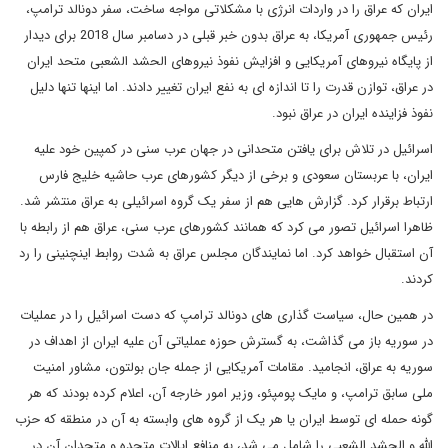
ایران که عراق را در واردات انرژی با مشکلاتی مواجه ساخت، سفر دونالد ترامپ،
رئیس جمهوری آمریکا، به عراق بدون خبر قبلی در دسامبر سال 2018 برای دیدار
از پایگاه نیروهای آمریکایی و افزایش نفوذ نیروهای الحشد الشعبی متحد ایران
در عراق، توازن قدرت را تا اندازه ای به نفع ایران تغییر دادند. اما اینها تنها دلیل
نفوذ فزاینده ایران در عراق نبود.
اسرائیل در تلاش برای یافتن متحدانی در جهان عرب سنی در کمپین خود علیه
ایران، با عربستان سعودی و برخی از دیگر کشورهای عرب حاشیه خلیج فارس
ارتباط برقرار کرد. گزارش هایی هم از سفر یک گروه اسرائیلی به عراق منتشر شد.
ظاهرا اسرائیل تصور می کرد که همانند کشورهای عرب سنی، عراق هم از رابطه با
آن استقبال خواهد کرد. اما نمایندگان مجلس عراق به شدت روابط اینچنینی را رد
کردند.
در همین حال، سیاست گذاری های دونالد ترامپ که دست اسرائیل را در عملیات
در سوریه باز می گذاشت، به گسترش حوزه عملیاتی آن علیه ایران از اهداف در
سوریه به عراق، انجامید. مقامات آمریکایی از جمله جان بولتون، مشاور امنیت
ملی سابق ترامپ، و مایک پومپئو، وزیر امور خارجه آن، اعلام کرده بودند که هر
گونه حمله ای توسط ایران یا هر یک از گروه های وابسته به آن در منطقه که حزب
الله و الحشد الشعبی را شامل می شد، به منافع ایالات متحده و متحدان آن در