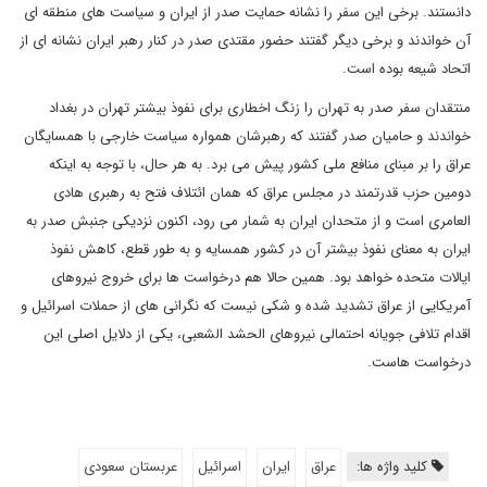
دانستند. برخی این سفر را نشانه حمایت صدر از ایران و سیاست های منطقه ای
آن خواندند و برخی دیگر گفتند حضور مقتدی صدر در کنار رهبر ایران نشانه ای از
اتحاد شیعه بوده است.
منتقدان سفر صدر به تهران را زنگ اخطاری برای نفوذ بیشتر تهران در بغداد
خواندند و حامیان صدر گفتند که رهبرشان همواره سیاست خارجی با همسایگان
عراق را بر مبنای منافع ملی کشور پیش می برد. به هر حال، با توجه به اینکه
دومین حزب قدرتمند در مجلس عراق که همان ائتلاف فتح به رهبری هادی
العامری است و از متحدان ایران به شمار می رود، اکنون نزدیکی جنبش صدر به
ایران به معنای نفوذ بیشتر آن در کشور همسایه و به طور قطع، کاهش نفوذ
ایالات متحده خواهد بود. همین حالا هم درخواست ها برای خروج نیروهای
آمریکایی از عراق تشدید شده و شکی نیست که نگرانی های از حملات اسرائیل و
اقدام تلافی جویانه احتمالی نیروهای الحشد الشعبی، یکی از دلایل اصلی این
درخواست هاست.
کلید واژه ها:
عراق
ایران
اسرائیل
عربستان سعودی