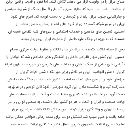
صلاح عراق را در اولویت قرار می دهند، تلاش کنند. اما نفوذ و قدرت واقعی ایران
از شناختی ناشی می شود که منابع امنیتی آن طی 8 سال جنگ از شرایط سیاسی
و جغرافیایی جنوب عراق، بغداد و کردستان به دست آورده اند. اهرم های نفوذ
ایران در عراق شبکه گسترده ای از گروه های اطلاع رسانی، حضور نظامی و
امنیتی، کمپین های مذهبی و خدمات اجتماعی و نیروهای شبه نظامی شیعه ای
هستند که به ویژه در جنگ علیه داعش از حمایت ایران برخوردار بودند.
پس از حمله ایالات متحده به عراق در سال 2003 و سقوط دولت مرکزی صدام
حسین، این کشور دچار ناآرامی داخلی و آشفتگی های مضاعفی شد که توامان با
ناآرامی های ناشی از جنگ داخلی و مداخله های خارجی در سوریه، به ظهور افراط
گرایان داعش انجامید. ایران در تلاش برای دور نگه داشتن افراط گرایان از
مرزهای خود و در عین حال کمک به امنیت کشور همسایه، در جنگ علیه داعش
مشارکت کرد و با شکست دادن این گروه شورشی، نفوذ قابل توجهی در عراق به
دست آورد. دولت ها در بغداد که برای حفظ امنیت و ثبات عراق به حمایت های
ایالات متحده و ایران و اتحاد با هر دو کشور نیاز داشتند، به سختی توازن را در
روابط با تهران و واشنگتن برقرار کردند. این چالش تا انتخابات سراسری عراق
ادامه یافت و حتی سبب شد تشکیل دولت برای مدت زمانی طولانی ممکن نباشد.
اما یک سری اتفاقات همچون کمپین اعمال فشار حداکثری ایالات متحده علیه