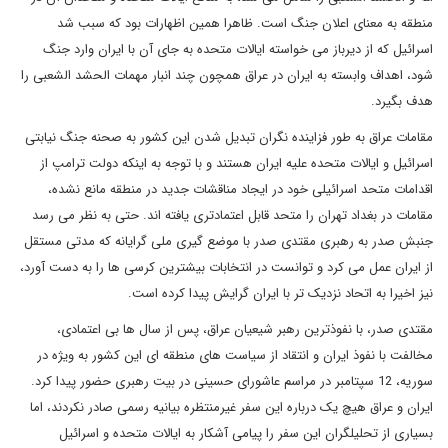
منطقه به معنای اعلان جنگ است. ظاهرا همین اظهارات بود که سبب شد
اسرائیل که از دیرباز می خواسته ایالات متحده به جای آن با ایران وارد جنگ
شود، اهداف وابسته به ایران در عراق همچون چند انبار مهمات الحشد الشعبی را
هدف بگیرد.
مقامات عراق به طور فزاینده نگران تبدیل شدن این کشور به صحنه جنگ نیابتی
اسرائیل و ایالات متحده علیه ایران هستند و با توجه به اینکه دولت ترامپ از
اقدامات متحد اسرائیلی خود در ایجاد مناقشات جدید در منطقه مانع نشده،
مقامات در بغداد تهران را متحد قابل اعتمادتری یافته اند. حتی به نظر می رسد
جنبش صدر به رهبری مقتدی صدر با موضع گیری ملی گرایانه که مدتی مستقل
از ایران عمل می کرد و توانست در انتخابات بیشترین کرسی ها را به دست آورد،
نیز اخیرا به اتحاد نزدیک تر با ایران گرایش پیدا کرده است.
مقتدی صدر، با نفوذترین رهبر شیعیان عراق، پس از سال ها بی اعتمادی،
مخالفت با نفوذ ایران و انتقاد از سیاست های منطقه ای این کشور به ویژه در
سوریه، 12 سپتامبر در مراسم عاشورای حسینی در بیت رهبری حضور پیدا کرد.
ایران و عراق هیچ یک درباره این سفر غیرمنتظره بیانیه رسمی صادر نکردند، اما
بسیاری از تحلیلگران این سفر را پیامی آشکار به ایالات متحده و اسرائیل