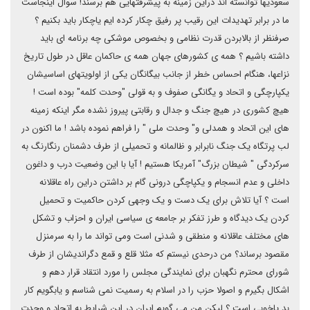
سعودیها توانسته اند دراین زمینه به پیشرفتهایی هم برسند! سوال اینجاست
ما در برابر تهدیدات این رقیب پر رفیق چکار کرده ایم یاچکار باید بکنیم ؟
صرفنظر از بالابردن قدرت نظامی و بخصوص موشکی چه برنامه ای باید
داشته باشیم ؟ همه ی کشورهای جهان همه ی حاکمان عاقل در طول تاریخ
نزاعها، هنگام احساس خطر از جانب بیگانگان یکی از اولویتهای اساسیشان
یکپارچگی و اتحاد و یگانگی صفوف و به قولی "وحدت کلمه" بوده است !
هیچ کشوری در هیچ جنگ و جدال و رقابتی پیروز نشده مگر اینکه زمینه
های این اتحاد و همدلی و" وحدت ملی " را فراهم نموده باشد ! ما اکنون در
لب پرتگاه یک جنگ نابرابر و ظالمانه و تحمیلی از طرف دشمنان رنگارنگ به
سرکردگی " شیطان بزرگ" آمریکا هستیم ! آیا با این وضعیت درب و داغون
داخلی و عدم انسجام و یکپاچگی درونی گام بر داشتن دراین راه عاقلانه
است ؟ آیا تلاش برای یک دست و یک وجهی کردن حاکمیت و تحمیل
کردن یک دیدگاه و طرز تفکر بر جامعه ی سیاسی ایران و احزاب و تشکل
های مختلف عاقلانه و منطقی و شدنی است ومی تواند ما را به سرمنزل
مقصود برساند؟ من درحدی نیستم که مثلا قلع و قمع دگراندیشان از طرف
شورای محترم نگهبان برای نمایندگی مجلس را مورد انتقاد قرار دهم و
اشکال بگیرم و اصولا حزب را در اسلام به رسمیت نمی شناسم و یابگویم کار
بد یاخوبی است ؟ لیکن من می گویم ایران در این شرایط به اتحاد و وحدت