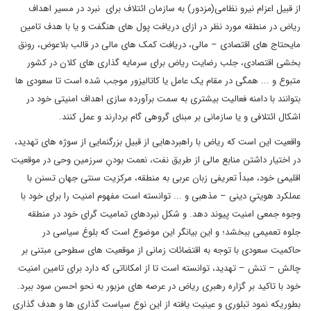
از قبیل اعزام نیرو نظامی(مزدور) به سازمان ائتلاف برای نبرد در مسیر اهداف
ریاض در منطقه مورد نظر در ازای دریافت پول های هنگفت و یا با هدف تامین
مایحتاج های اقتصادی – مالی، دریافت کمک های مالی در قالب بلاعوض، رونق
بخشی اقتصادی، جلب رضایت ریاض برای سرمایه گذاری های کلان در کشور
متبوع و ... همگی در مقام یک عامل یا کاتالیزور موجب شده است تا سعودی ها
بتوانند با دامنه فعالیت بیشتری به سمت برآورده سازی اهداف امنیتی خود در
اشکال ائتلافی و یا سازمانی بر مبنای گروهی گام بردارند و عمل کنند.
واقعیت این است که ریاض با راهبردهایی از قبیل بزرگنمایی از سوژه های تهدید،
در اختیار داشتن منابع مالی از طریق نفت، نعمت بودنِ سرزمین وحی در موقعیت
اقلیمی خود، مبدأ تعریفی زبان عربی به منطقه، مرکزیت سنتی جهان تسنن با
عملکرد هویتیِ دینی – مذهبی و ... توانسته است مفهوم امنیت را برای خود با
وجوه جمعی امنیت پیوند دهد. و شکل نبردهای تمامیت گرای خود در منطقه
جلوه تعمیمی ببخشد؛ و این بیانگر این موضوع است که بلوغ سیاسی در
حاکمیت سعودی با توجه به اقتضائات زمانی از موقعیت های سطوحی مبتنی بر
چالش – تنش – تهدید، توانسته است تا از امکاناتی که دارد برای تامین امنیت
خود با تاکید بر گزاره رهبری ریاض در عرصه های مزبور به نحو احسن سود ببرد.
بطوریکه نمود تبلوری و عینیت یافته از این نوع سیاست گذاری ها و هدف گذاری