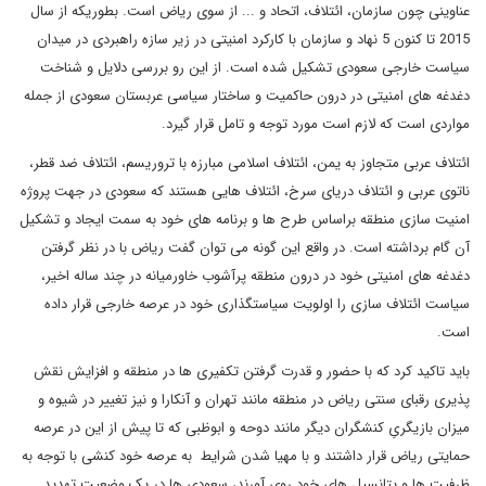
عناوینی چون سازمان، ائتلاف، اتحاد و ... از سوی ریاض است. بطوریکه از سال
2015 تا کنون 5 نهاد و سازمان با کارکرد امنیتی در زیر سازه راهبردی در میدان
سیاست خارجی سعودی تشکیل شده است. از این رو بررسی دلایل و شناخت
دغدغه های امنیتی در درون حاکمیت و ساختار سیاسی عربستان سعودی از جمله
مواردی است که لازم است مورد توجه و تامل قرار گیرد.
ائتلاف عربی متجاوز به یمن، ائتلاف اسلامی مبارزه با تروریسم، ائتلاف ضد قطر،
ناتوی عربی و ائتلاف دریای سرخ، ائتلاف هایی هستند که سعودی در جهت پروژه
امنیت سازی منطقه براساس طرح ها و برنامه های خود به سمت ایجاد و تشکیل
آن گام برداشته است. در واقع این گونه می توان گفت ریاض با در نظر گرفتن
دغدغه های امنیتی خود در درون منطقه پرآشوب خاورمیانه در چند ساله اخیر،
سیاست ائتلاف سازی را اولویت سیاستگذاری خود در عرصه خارجی قرار داده
است.
باید تاکید کرد که با حضور و قدرت گرفتن تکفیری ها در منطقه و افزایش نقش
پذیری رقبای سنتی ریاض در منطقه مانند تهران و آنکارا و نیز تغییر در شیوه و
میزان بازیگریِ کنشگران دیگر مانند دوحه و ابوظبی که تا پیش از این در عرصه
حمایتی ریاض قرار داشتند و با مهیا شدن شرایط به عرصه خود کنشی با توجه به
ظرفیت ها و پتانسیل های خود روی آورند، سعودی ها در یک وضعیت تهدید