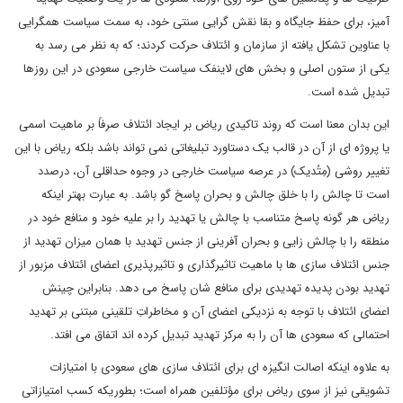
آمیز، برای حفظ جایگاه و بقا نقش گرایی سنتی خود، به سمت سیاست همگرایی
با عناوین تشکل یافته از سازمان و ائتلاف حرکت کردند؛ که به نظر می رسد به
یکی از ستون اصلی و بخش های لاینفک سیاست خارجی سعودی در این روزها
تبدیل شده است.
این بدان معنا است که روند تاکیدی ریاض بر ایجاد ائتلاف صرفاً بر ماهیت اسمی
یا پروژه ای از آن در قالب یک دستاورد تبلیغاتی نمی تواند باشد بلکه ریاض با این
تغییر روشی (مِتُدیک) در عرصه سیاست خارجی در وجوه حداقلی آن، درصدد
است تا چالش را با خلق چالش و بحران پاسخ گو باشد. به عبارت بهتر اینکه
ریاض هر گونه پاسخ متناسب با چالش یا تهدید را بر علیه خود و منافع خود در
منطقه را با چالش زایی و بحران آفرینی از جنس تهدید با همان میزان تهدید از
جنس ائتلاف سازی ها با ماهیت تاثیرگذاری و تاثیرپذیری اعضای ائتلاف مزبور از
تهدید بودن پدیده تهدیدی برای منافع شان پاسخ می دهد. بنابراین چینش
اعضای ائتلاف با توجه به نزدیکی اعضای آن و مخاطراتِ تلقینی مبتنی بر تهدید
احتمالی که سعودی ها آن را به مرکز تهدید تبدیل کرده اند اتفاق می افتد.
به علاوه اینکه اصالت انگیزه ای برای ائتلاف سازی های سعودی با امتیازات
تشویقی نیز از سوی ریاض برای مؤتلفین همراه است؛ بطوریکه کسب امتیازاتی