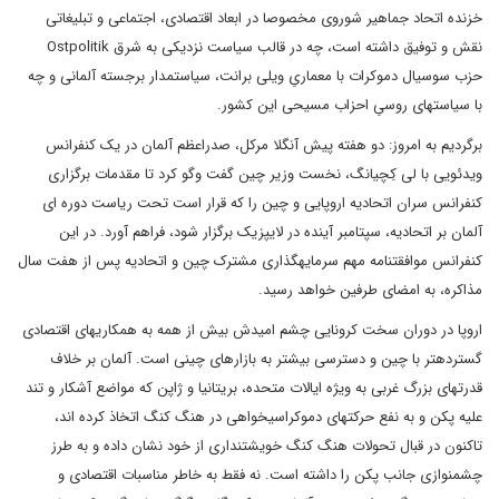
خزنده اتحاد جماهیر شوروی مخصوصا در ابعاد اقتصادی، اجتماعی و تبلیغاتی
نقش و توفیق داشته است، چه در قالب سیاست نزدیکی به شرق Ostpolitik
حزب سوسیال دموکرات با معماریِ ویلی برانت، سیاستمدار برجسته آلمانی و چه
با سیاست‎های روسیِ احزاب مسیحی‎ این کشور.
برگردیم به امروز: دو هفته پیش آنگلا مرکل، صدراعظم آلمان در یک کنفرانس
ویدئویی با لی کِچیانگ، نخست وزیر چین گفت وگو کرد تا مقدمات برگزاری
کنفرانس سران اتحادیه اروپایی و چین را که قرار است تحت ریاست دوره ای
آلمان بر اتحادیه، سپتامبر آینده در لایپزیک برگزار شود، فراهم آورد. در این
کنفرانس موافقتنامه مهم سرمایه‎گذاری مشترک چین و اتحادیه پس از هفت سال
مذاکره، به امضای طرفین خواهد رسید.
اروپا در دوران سخت کرونایی چشم امیدش بیش از همه به همکاری‎های اقتصادی
گسترده‎تر با چین و دسترسی بیشتر به بازارهای چینی است. آلمان بر خلاف
قدرت‎های بزرگ غربی به ویژه ایالات متحده، بریتانیا و ژاپن که مواضع آشکار و تند
علیه پکن و به نفع حرکت‏های دموکراسی‎خواهی در هنگ کنگ اتخاذ کرده اند،
تاکنون در قبال تحولات هنگ کنگ خویشتنداری از خود نشان داده و به طرز
چشم‎نوازی جانب پکن را داشته است. نه فقط به خاطر مناسبات اقتصادی و