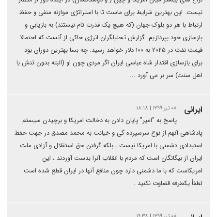
نیست. این بهترین شرایط برای ماست تا با استراتژی موازنه منفی و حفظ
ارتباط با هر دو بلوک جهان (که هیچ یک قدرت تام نیستند) به بازیابی و
بازسازی خود بپردازیم. گزارش تحلیلگران انرژی حاکی از آنست که احتمالا
قیمت نفت در ۲۰۲۵ به ۱۰۰ دلار خواهد رسید. چه بسا بهترین دوران بود
برای بازسازی اقتدار شاه عباسی ایران اگر مردی چون او (البته بدون تنش با
اهل سنت) سر بر می آورد ...
ایرانی
۰۸ تیر ۱۳۹۹ | ۱۸:۱۸
پاسخ به "امیر" پایان دادن به دخالت امریکا و برچیدن سیستم
پادشاهی آنهم از نوع سرسپرده گی و خیانت به محمد مصدق در جهت حفظ
استبدادی دشمنی با امریکا نیست ، بلکه گرفتن حق استقلال و آزادی ملت
ایران از بیگانگان است که مردم با انقلاب آنرا بدست آوردند ، این
امریکاست که با ما دشمنی دارد چون منافع آنها در ایران قطع شده است
لطفأ یکطرفه قضاوت نکنید .
۰۸ تیر ۱۳۹۹ | ۱۹:۳۸