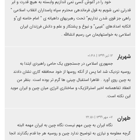
خود را در آغوش کسی نمی اندازیم وابسته به هیچ قدرت و ابر
قدرتی نمی شویم به قول فرماندهی محترم سپاه پاسداران انقلاب اسلامی "
راهی جز قوی شدن نداریم" تحت رهبریهای داهیانه ی " امام خامنه ای"و
اتکابه امدادهای "غیبی" و نبوغ و پشتکار و علم و دانش فرزندان ایران
اسلامی به خواستهایمان می رسیم انشاالله .
شهریار
۱۲ تیر ۱۳۹۹ | ۰۱:۴۸
جمهوری اسلامی در جستجوی یک حامی راهبردی ابتدا به
روسیه نزدیک شد اما پس از آنکه روسها از خود محافظه کاری نشان دادند
به چین روی آورد . ظاهرا استقبال چینی ها گرم تر بوده است. بنظر من
انعقاد تفاهمنامه اخیر استراتژیک و ساختاری انرژی میان چین و ایران موید
این نکته است.
طهران
۰۷ مهر ۱۳۹۹ | ۲۲:۵۱
نگاه ایران به چین مهم نیست نگاه چین به ایران مهمه البته
گرچه معلومه و نیازی به توضیح ندارد چین و روسیه هر جا قدم بگذارند انجا