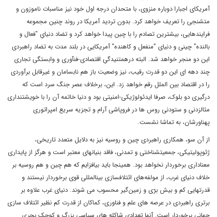
آمریکای اجبارا دوباره منزوی، با متحدان درجه اول خود نیز مناسبات ناموزون و
متشنجی را تعریف خواهد کرد. بدون تردید آمریکا در روند چنین مجموعه
فرایندهایی، بیشترین تصادم را با چین پیدا خواهد کرد و تضاد دنیایِ "فعال و
بالنده" چینی و دنیای "منفعل و کاهنده" آمریکایی در بلند مدت به تضاد راهبردی
این دو منجر خواهد شد. البته درهم‎تنیدگیِ اقتصادی-فنآوری و وابستگی تجاری
چند دهه ای‌ این دو قدرت رقیب، نیز وضعیت باز هم نابسامان و غیرقابل برآوردی
را در اقتصاد بین الملل رقم خواهد زد. این، برخلاف عصر جنگ سرد است که
درگیری دو بلوک، صرفا ایدئولوژیکی-امنیتی بود و دنیا خاتمه آن را با خویشتنداری
مثال‎زدنی و ستودنی روس ها در فروپاشی آرام و تجزیه سریع امپراتوری
پهناور‎شان، به تماشا نشست.
از آن سو، همکاری راهبردی چین و روسیه نیز به دلایل متعدد تاریخی،
ژئوپولیتیکی، جمعیت‎شناختی و تمدنی، فاقد بنیان‎های معتبر است و هرگز از پایداری
معناداری برخوردار نخواهد بود. همینجا باید بیافزایم که هم چین و هم روسیه بر
خلاف دنیای غرب، از مولفه‌های ائتلاف‎سازی بین‎المللی قوی برخوردار نیستند و
قدرت‎هایی کم و بیش برّی و زمین‌گیر محسوب می شوند. دنیای غرب علاوه بر
برتری راهبردی در عرصه های علم و فناوری، کماکان از قدرت کم نظیر ائتلاف سازی
جهانی برخوردار است. آنها تعدادی شاکله های سیاسی بزرگ و کوچک بحری