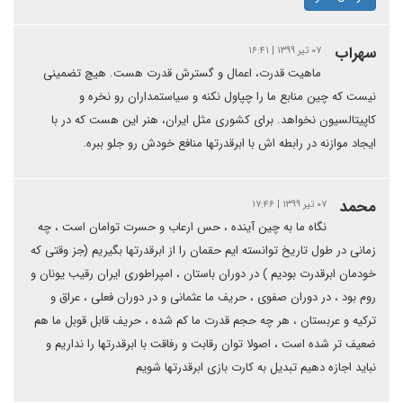
سهراب
۰۷ تیر ۱۳۹۹ | ۱۶:۴۱
ماهیت قدرت، اعمال و گسترش قدرت هست. هیچ تضمینی
نیست که چین منابع ما را چپاول نکنه و سیاستمداران رو نخره و
کاپیتالسیون نخواهد. برای کشوری مثل ایران، هنر این هست که در با
ایجاد موازنه در رابطه اش با ابرقدرتها منافع خودش رو جلو ببره.
محمد
۰۷ تیر ۱۳۹۹ | ۱۷:۴۶
نگاه ما به چین آینده ، حس ارعاب و حسرت توامان است ، چه
زمانی در طول تاریخ توانسته ایم حقمان را از ابرقدرتها بگیریم (جز وقتی که
خودمان ابرقدرت بودیم ) در دوران باستان ، امپراطوری ایران رقیب یونان و
روم بود ، در دوران صفوی ، حریف ما عثمانی و در دوران فعلی ، عراق و
ترکیه و عربستان ، هر چه حجم قدرت ما کم شده ، حریف قابل قوبل ما هم
ضعیف تر شده است ، اصولا توان رقابت و رفاقت با ابرقدرتها را نداریم و
نباید اجازه دهیم تبدیل به کارت بازی ابرقدرتها شویم