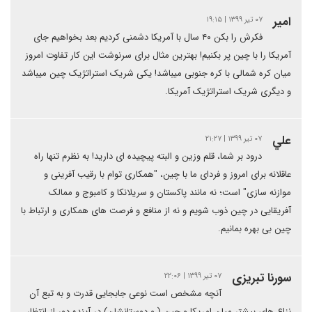
امیر
۰۷ تیر ۱۳۹۹ | ۱۹:۱۵
فکرش را بکن ۴۰ سال با آمریکا دشمنی کردیم بعد بخواهیم جای
آمریکا را با چین پر بکنیم! بهترین مثال برای سرنوشت این کار تفاوت امروز
میان کره شمالی با کره جنوبی میباشد! یکی شریک استراتژیک چین میباشد
و دیگری شریک استراتژیک آمریکا.
علي
۰۷ تیر ۱۳۹۹ | ۲۱:۲۷
درود بر شما، قلم وزین و البته پیچیده ای دارید! به نظرم تنها راه
عاقلانه برای امروز و فردای ما با چین، "همکاری توام با رقیب آفرینی و
موازنه سازی" است؛ نه مانند پاکستان و سریلانکا و کامبوج و ممالک
آفریقایی در چین ذوب شویم و نه از منافع و فرصت های همکاری و ارتباط با
چین بی بهره بمانیم.
سورنا تبریزی
۰۷ تیر ۱۳۹۹ | ۲۲:۰۶
آنچه مشخص است نوعی جابجایی قدرت و به تبع آن
نزاع های بیشتر میان امریکا و چین ( و دوستانشان) در آینده دور از انتظار