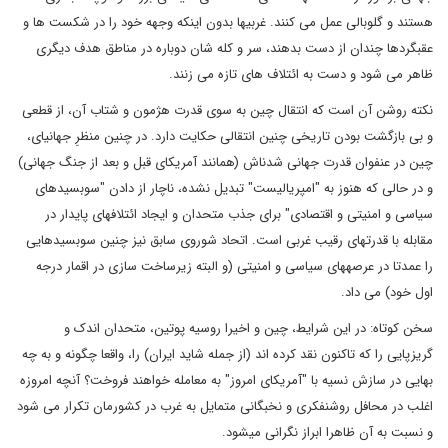
هستند و گلوبالی عمل می کنند. غربی‎ها بدون اینکه وجهه خود را در شکست ها و
عقبگردها چندان از دست بدهند، سر و کله شان دوباره در مناطق هدف دیگری
ظاهر می شود و دست به ائتلاف های تازه می زنند.
نکته روشن آن است که انتقال چین به سوی قدرت هژمون و شتاب آن، از قطعی
و بی بازگشت بودن تاریخی‎ چنین انتقالی حکایت دارد. در چنین منظرِ جهانی‎ای،
چین در عنفوان قدرت جهانی شدن‎اش (همانند آمریکای قبل و بعد از جنگ جهانی)
و در حالی که هنوز به "امپریالیست" تبدیل نشده، ناچار از دادن "سوبسیدهای
سیاسی و امنیتی و اقتصادی" برای جذب متحدان و ایجاد ائتلاف‎های پایدار در
مقابله با قدرت‎های رقیب غربی است. اتحاد شوروی سابق نیز چنین سوبسیدهایی
را عمدتا در عرصه‎های سیاسی و امنیتی (و البته زیرساخت سازی در اقمار درجه
اول خود) می داد.
سخن کوتاه: در این شرایط، چین و اخیرا روسیه پوتین، متحدان اندک و
گریزپایی را که تاکنون نقد کرده اند (از جمله شاید ایران) را، واقعا چگونه و به چه
بهایی در سازش نسیه با "آمریکای امروز" به معامله خواهند فروخت؟ آنچه امروزه
اغلب در محافل روشنفکری و نخبگانی متمایل به غرب در کشورمان تکرار می شود
و نسبت به آن ظاهرا ابراز نگرانی می‏شود.