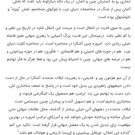
تجاری رو به گسترش چین و آلمان: در یک نگاه دیگرگونه باید گفت که نقشِ
آلمانِ پس از جنگ در مخاصمات دنیای غرب با بلوک‎های متخاصم، نقش "ویژه" و
نانوشته‏ای بوده است:
چین به سوی قدرت در انتقال است و سرعت این انتقال شاید در تاریخ بی نظیر و
یا کم نظیر باشد. درعین‎حال، این قدرت بزرگ آسیایی با رهبری جهانی هنوز فاصله
خیلی زیادی دارد. امروزه چین آشکارا در محاصره است، در محاصره کلیّت دنیای
غرب. هم در حوزه های امنیتی و هم اقتصادی – فنآوری؛ هم در حوزه پیرامونی و
هم در عرصه های جهانی. چین با احتیاط پیش می رود و فعلا هرگز به فکر تهاجم
نیست.
از آن سو هژمون پیر و قدیمی، با رهبریت ایالات متحده، آشکارا در حال از دست
دادن حیطه‎های راهبردی بی بدیل خود است و در پاسخ به ضعف ساختاری اش،
دارد دست به تهاجم می زند. ترامپ هم محصول یک الیگارشی فرتوت و
ساختاری بدخیم است، و هم تسهیل کننده و پیش‎ران چنین سیستمی است.
ایالات متحده در دهه‎های آتی خیلی بیشتر از گذشته، مخل نظامات جهانی‌ حتی
لیبرالِ ساخته و پرداخته‎ خودش خواهد شد و آمریکای ترامپ امروزه در بهترین
موقعیت برای تبدیل شدن به یک معضل جهانی قرار گرفته است. تاکید می کنم:
"اندازه این اخلال، غیرقابل پیش‎بینی و ای‌بسا تاریخی و هولناک هم باشد".