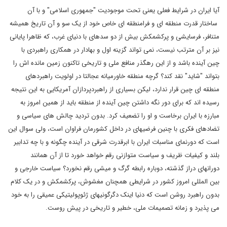
آیا ایران در شرایط فعلی یعنی تحت موجودیت "جمهوری اسلامی" و با آن
ساختار قدرت منطقه ای و فرامنطقه ای خاص خود از یک سو و آن تاریخ همیشه
متنافر، فرسایشی و پرکشمکش بیش از دو سده‎ای با دنیای غرب، که ظاهرا پایانی
نیز بر آن مترتب نیست، نمی تواند گزینه اول و بهادار در همکاری راهبردی با
چین آینده باشد و از این رهگذر منافع ملی و تاریخی‎ تاکنون زمین مانده اش را
بتواند "شاید" نقد کند؟ گرچه منطقه خاورمیانه عجالتا در اولویت راهبردهای
منطقه ای چین قرار ندارد، لیکن بسیاری از راهبردپردازان آمریکایی به این نتیجه
رسیده اند که برای دور نگه داشتن چین آینده از منطقه باید از همین امروز به
مبارزه با ایران برخاست و او را تضعیف کرد. بدون تردید چالش های سیاسی و
تضادهای فکری با چنین فرضیه‎ای در داخل کشورمان فراوان است، ولی سوال این
است که دورنمای مناسبات ایران با ابرقدرت شرقی در آینده چگونه و با چه تدابیر
بلند و کیفیات ظریف و سیاست متوازنی رقم خواهد خورد تا از آن همانند
دوران‏های دراز گذشته، دوباره رابطه گرگ و میشی رقم نخورد؟ سیاست خارجی و
بین المللی امروز کشور در شرایطی همچنان مغشوش، پرکشمکش و در یک کلام
بدون راهبرد روشن است که دنیا اینک دگرگونی‎های ژئوپولیتیکی عمیقی را به خود
می پذیرد و زمانه تصمیمات ملی، خطیر و تاریخی در پیش روست.