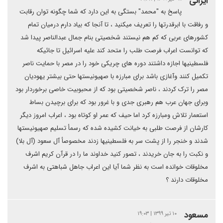
ایرانی
پاسخ به "محمد" بستگی به این دارد که شما چگونه توان رقابت
و رفاقت با ابرقدرتها را تعریف میکنید ، تا آنجا که بیاد دارم درمیان تمام
کشورهای عربی که کم هم نیستند شخصیتی بنام جمال عبدالناصر پیدا شد
که توانست اعراب فرصت طلب را متحد کند علیه اسرائیل تا جائیکه
فلسطینیها اجازه داشتند دوره های چریکی خود را در مصر با حمایت ناصر
تکمیل کنند وآغازی باشد برای مبارزه با صهیونیستها حتی بیشتر یهودیان
مصر را ترک کردند ، ناصر شخصیتی بود که از محبوبیت خاصی برخوردار بود
وبرای جهان عرب هم رهبری جدی و با غرور بود که برای برچیدن بساط
استعمار تلاش ومبارزه کرد اما حیف که عمر او کوتاه بود ، اعراب امروز دیگر
کارشان از فرصت طلبی به خیانت کشیده شده که رسمأ تسلیم صهیونیستها
شدند و خنجر را از پشت سر به فلسطینیها زدند مخصوصأ آل سعود (آل بلا)
و نکبت را به جان خریدند ، تصور کنید خداوند ما را در قرآن کریم اشرف
مخلوقات خوانده است به نظر شما آیا این اعراب جاهل شباهتی به اشرف
مخلوقات دارند ؟
مسعود
۱۰ تیر ۱۳۹۹ | ۱۹:۰۳